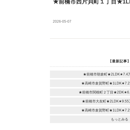
★前橋市西片貝町１丁目★1LD
2026-05-07
【最新記事
★前橋市朝倉町★2LDK★7.
★高崎市倉賀野町★1LDK★7
★前橋市関根町２丁目★2DK★6
★前橋市大友町★2LDK★9.
★高崎市倉賀野町★1LDK★7
もっとみる