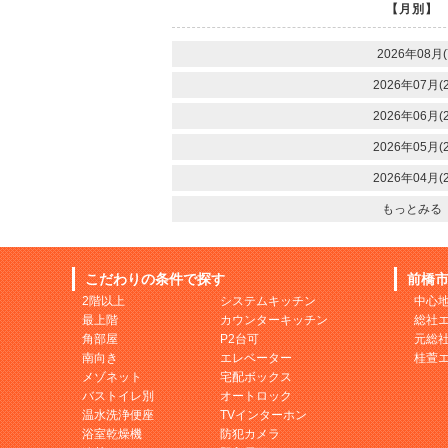
【月別】
2026年08月(
2026年07月(2
2026年06月(2
2026年05月(2
2026年04月(2
もっとみる
こだわりの条件で探す
前橋
2階以上
システムキッチン
中心
最上階
カウンターキッチン
総社
角部屋
P2台可
元総
南向き
エレベーター
桂萱
メゾネット
宅配ボックス
バストイレ別
オートロック
温水洗浄便座
TVインターホン
浴室乾燥機
防犯カメラ