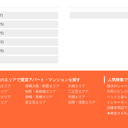
7)
5)
5)
2)
5)
市のエリアで賃貸アパート・マンションを探す
人気特集で
地エリア
前橋大島・駒形エリア
大胡エリア
積水のシャー
エリア
箱田・新前橋エリア
二之宮エリア
大和リビング
社エリア
南橘・青柳エリア
川淵エリア
ペットと暮ら
エリア
富士見エリア
吉岡・清里エリア
インターネッ
前橋市周辺で
★敷金０＆礼