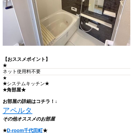
【おススメポイント】
★
ネット使用料不要
★
★
システムキッチン
★
★角部屋
★
お部屋の詳細はコチラ！↓
アペルタ
その他オススメのお部屋
★
D-room千代田町
★