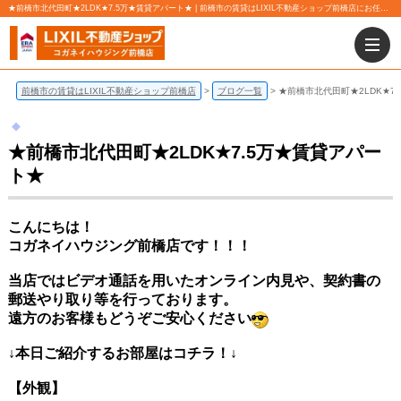
★前橋市北代田町★2LDK★7.5万★賃貸アパート★ | 前橋市の賃貸はLIXIL不動産ショップ前橋店にお任せ下さい！
前橋市の賃貸はLIXIL不動産ショップ前橋店
ブログ一覧
★前橋市北代田町★2LDK★7
★前橋市北代田町★2LDK★7.5万★賃貸アパー
ト★
こんにちは！
コガネイハウジング前橋店です！！！
当店ではビデオ通話を用いたオンライン内見や、契約書の
郵送やり取り等を行っております。
遠方のお客様もどうぞご安心ください
↓本日ご紹介するお部屋
はコチラ！↓
【外観】