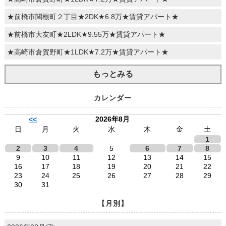
★前橋市関根町２丁目★2DK★6.8万★賃貸アパート★
★前橋市大友町★2LDK★9.55万★賃貸アパート★
★高崎市倉賀野町★1LDK★7.2万★賃貸アパート★
もっとみる
カレンダー
2026年8月
<<
日
月
火
水
木
金
土
1
2
3
4
5
6
7
8
9
10
11
12
13
14
15
16
17
18
19
20
21
22
23
24
25
26
27
28
29
30
31
【月別】