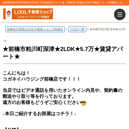
★前橋市粕川町深津★2LDK★5.7万★賃貸アパート★ | 前橋市の賃貸はLIXIL不動産ショップ前橋店にお任せ下さい！
前橋市の賃貸はLIXIL不動産ショップ前橋店
ブログ一覧
★前橋市粕川町深津★2LDK★
★前橋市粕川町深津★2LDK★5.7万★賃貸アパ
ート★
こんにちは！
コガネイハウジング前橋店です！！！
当店ではビデオ通話を用いたオンライン内見や、契約書の
郵送やり取り等を行っております。
遠方のお客様もどうぞご安心ください
↓本日ご紹介するお部屋
はコチラ！↓