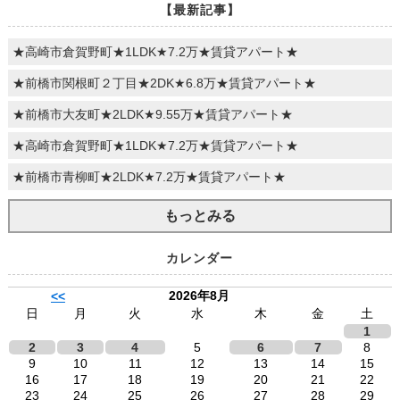
【最新記事】
★高崎市倉賀野町★1LDK★7.2万★賃貸アパート★
★前橋市関根町２丁目★2DK★6.8万★賃貸アパート★
★前橋市大友町★2LDK★9.55万★賃貸アパート★
★高崎市倉賀野町★1LDK★7.2万★賃貸アパート★
★前橋市青柳町★2LDK★7.2万★賃貸アパート★
もっとみる
カレンダー
2026年8月
<<
日
月
火
水
木
金
土
1
2
3
4
5
6
7
8
9
10
11
12
13
14
15
16
17
18
19
20
21
22
23
24
25
26
27
28
29