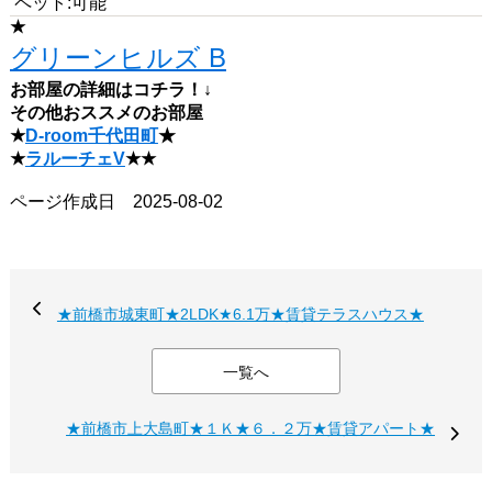
ペット:可能
★
グリーンヒルズ B
お部屋の詳細はコチラ！↓
その他おススメのお部屋
★
D-room千代田町
★
★
ラルーチェV
★★
ページ作成日 2025-08-02
★前橋市城東町★2LDK★6.1万★賃貸テラスハウス★
一覧へ
★前橋市上大島町★１Ｋ★６．２万★賃貸アパート★