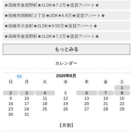
★高崎市倉賀野町★1LDK★7.2万★賃貸アパート★
★前橋市関根町２丁目★2DK★6.8万★賃貸アパート★
★前橋市大友町★2LDK★9.55万★賃貸アパート★
★高崎市倉賀野町★1LDK★7.2万★賃貸アパート★
もっとみる
カレンダー
2026年8月
<<
日
月
火
水
木
金
土
1
2
3
4
5
6
7
8
9
10
11
12
13
14
15
16
17
18
19
20
21
22
23
24
25
26
27
28
29
30
31
【月別】