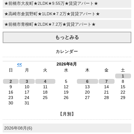
★前橋市大友町★2LDK★9.55万★賃貸アパート★
★高崎市倉賀野町★1LDK★7.2万★賃貸アパート★
★前橋市青柳町★2LDK★7.2万★賃貸アパート★
もっとみる
カレンダー
2026年8月
<<
日
月
火
水
木
金
土
1
2
3
4
5
6
7
8
9
10
11
12
13
14
15
16
17
18
19
20
21
22
23
24
25
26
27
28
29
30
31
【月別】
2026年08月(6)