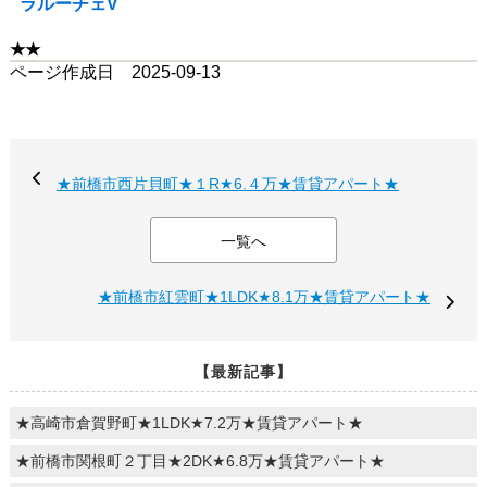
ラルーチェV
★★
ページ作成日 2025-09-13
★前橋市西片貝町★１R★6.４万★賃貸アパート★
一覧へ
★前橋市紅雲町★1LDK★8.1万★賃貸アパート★
【最新記事】
★高崎市倉賀野町★1LDK★7.2万★賃貸アパート★
★前橋市関根町２丁目★2DK★6.8万★賃貸アパート★