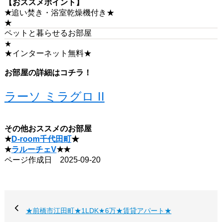
【おススメポイント】
★
追い焚き・浴室乾燥機付き★
★
ペットと暮らせるお部屋
★
★インターネット無料★
お部屋の詳細はコチラ！
ラーソ ミラグロ II
その他おススメのお部屋
★
D-room千代田町
★
★
ラルーチェV
★★
ページ作成日 2025-09-20
★前橋市江田町★1LDK★6万★賃貸アパート★