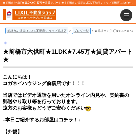
★前橋市六供町★1LDK★7.45万★賃貸アパート★ | 前橋市の賃貸はLIXIL不動産ショップ前橋店にお任せ下さい！
前橋市の賃貸はLIXIL不動産ショップ前橋店
ブログ一覧
★前橋市六供町★1LDK★7.
★前橋市六供町★1LDK★7.45万★賃貸アパート
★
こんにちは！
コガネイハウジング前橋店です！！！
当店ではビデオ通話を用いたオンライン内見や、契約書の
郵送やり取り等を行っております。
遠方のお客様もどうぞご安心ください
↓本日ご紹介するお部屋はコチラ！↓
【外観】