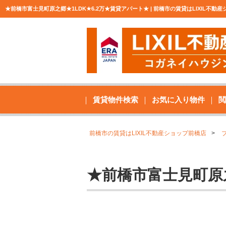
★前橋市富士見町原之郷★1LDK★6.2万★賃貸アパート★ | 前橋市の賃貸はLIXIL不
賃貸物件検索
お気に入り物件
閲
前橋市の賃貸はLIXIL不動産ショップ前橋店
★前橋市富士見町原之