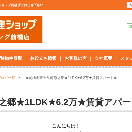
動産ショップ前橋店にお任せ下さい！
覧物件履歴
お役立ち情報
お客様の声
会社概要
スタ
ブログ一覧
★前橋市富士見町原之郷★1LDK★6.2万★賃貸アパート★
郷★1LDK★6.2万★賃貸アパ
こんにちは！