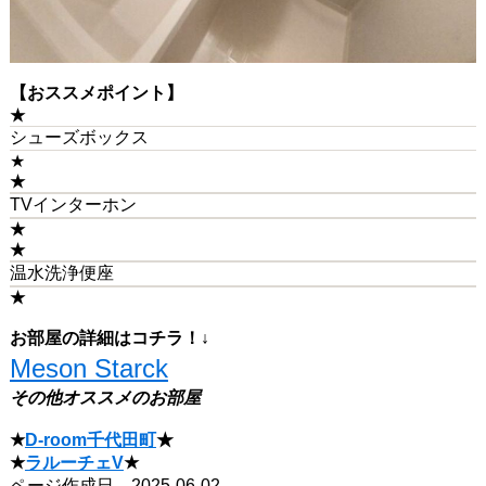
【おススメポイント】
★
シューズボックス
★
★
TVインターホン
★
★
温水洗浄便座
★
お部屋の詳細はコチラ！↓
Meson Starck
その他オススメのお部屋
★
D-room千代田町
★
★
ラルーチェV
★
ページ作成日 2025-06-02