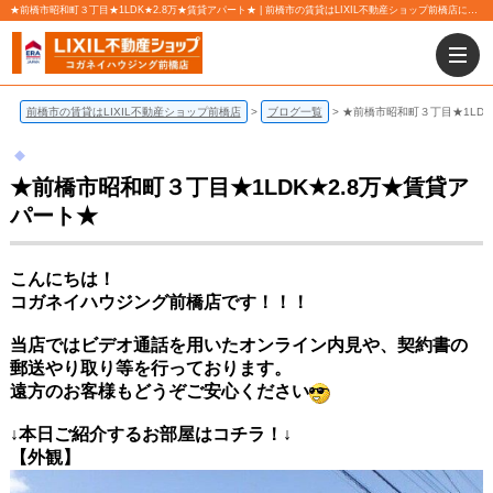
★前橋市昭和町３丁目★1LDK★2.8万★賃貸アパート★ | 前橋市の賃貸はLIXIL不動産ショップ前橋店にお任せ下さい！
前橋市の賃貸はLIXIL不動産ショップ前橋店
ブログ一覧
★前橋市昭和町３丁目★1LDK
★前橋市昭和町３丁目★1LDK★2.8万★賃貸ア
パート★
こんにちは！
コガネイハウジング前橋店です！！！
当店ではビデオ通話を用いたオンライン内見や、契約書の
郵送やり取り等を行っております。
遠方のお客様もどうぞご安心ください
↓本日ご紹介するお部屋はコチラ！↓
【外観】