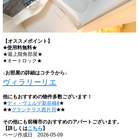
【オススメポイント】
★使用料無料
★
★最上階角部屋★
★オートロック★
↓お部屋の詳細はコチラから↓
ヴィラリーリエ
他にもおすすめの物件多数ございます！
★
ディ・ヴェルデ新前橋Ⅱ
★
★★
グランテラス西片貝
★★
その他にも前橋市のおすすめのアパートございます。
【詳しくは
こちら
】
ページ作成日 2026-05-09