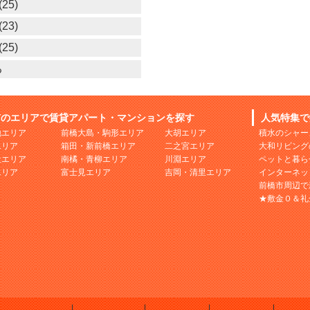
25)
23)
25)
る
市のエリアで賃貸アパート・マンションを探す
人気特集で
地エリア
前橋大島・駒形エリア
大胡エリア
積水のシャー
エリア
箱田・新前橋エリア
二之宮エリア
大和リビング
社エリア
南橘・青柳エリア
川淵エリア
ペットと暮ら
エリア
富士見エリア
吉岡・清里エリア
インターネッ
前橋市周辺で
★敷金０＆礼