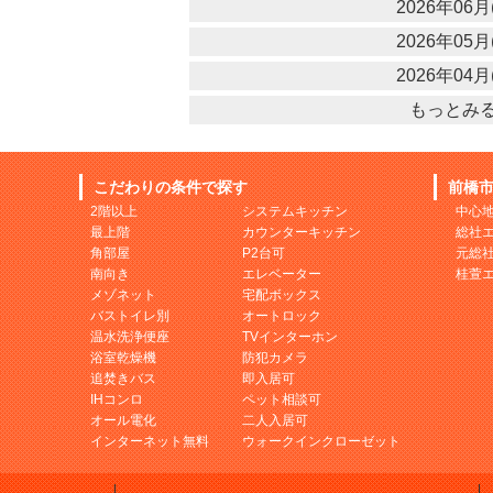
2026年06月(
2026年05月(
2026年04月(
もっとみ
こだわりの条件で探す
前橋
2階以上
システムキッチン
中心
最上階
カウンターキッチン
総社
角部屋
P2台可
元総
南向き
エレベーター
桂萱
メゾネット
宅配ボックス
バストイレ別
オートロック
温水洗浄便座
TVインターホン
浴室乾燥機
防犯カメラ
追焚きバス
即入居可
IHコンロ
ペット相談可
オール電化
二人入居可
インターネット無料
ウォークインクローゼット