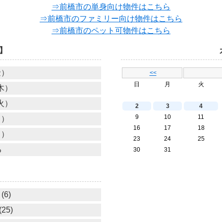
⇒前橋市の単身向け物件はこちら
⇒前橋市のファミリー向け物件はこちら
⇒前橋市のペット可物件はこちら
】
金）
<<
日
月
火
木）
火）
2
3
4
9
10
11
月）
16
17
18
日）
23
24
25
る
30
31
(6)
25)