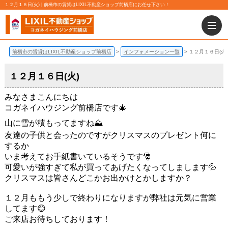
１２月１６日(火) | 前橋市の賃貸はLIXIL不動産ショップ前橋店にお任せ下さい！
前橋市の賃貸はLIXIL不動産ショップ前橋店
インフォメーション一覧
１２月１６日(火)
１２月１６日(火)
みなさまこんにちは
コガネイハウジング前橋店です🎄
山に雪が積もってますね⛰
友達の子供と会ったのですがクリスマスのプレゼント何に
するか
いま考えてお手紙書いているそうです🎅
可愛いが強すぎて私が買ってあげたくなってしまします💦
クリスマスは皆さんどこかお出かけとかしますか？
１２月ももう少しで終わりになりますが弊社は元気に営業
してます😊
ご来店お待ちしております！