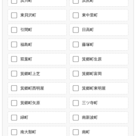
浜川町
浜尻町
東貝沢町
東中里町
引間町
日高町
福島町
藤塚町
双葉町
箕郷町生原
箕郷町上芝
箕郷町富岡
箕郷町西明屋
箕郷町東明屋
箕郷町矢原
三ツ寺町
緑町
南新波町
南大類町
南町