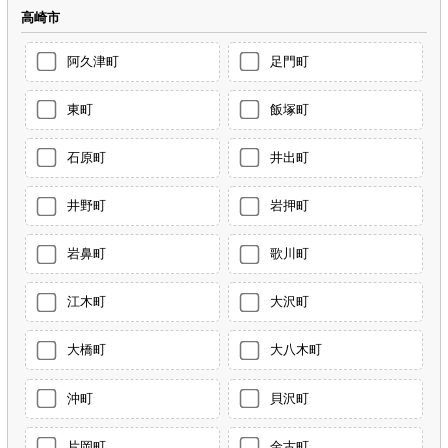
高崎市
阿久津町
足門町
東町
飯塚町
石原町
井出町
井野町
岩押町
岩鼻町
歌川町
江木町
大沢町
大橋町
大八木町
沖町
貝沢町
片岡町
金古町