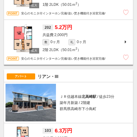
2
1階
2LDK（50.01ｍ
）
安心のモニタ付インターホン完備/追い焚き機能付き浴室完備/
5.2万円
202
2,000円
0ヶ月
0ヶ月
敷
礼
2
2階
2LDK（50.01ｍ
）
安心のモニタ付インターホン完備/追い焚き機能付き浴室完備/
リアン・III
アパート
ＪＲ信越本線
北高崎駅
/ 徒歩23分
築年月新築 / 2階建
群馬県高崎市下小鳥町
6.3万円
103