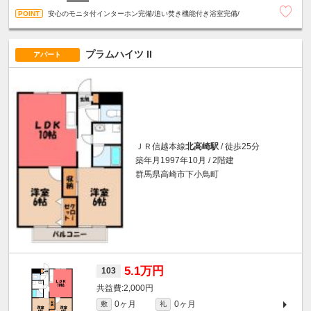
安心のモニタ付インターホン完備/追い焚き機能付き浴室完備/
プラムハイツ II
アパート
ＪＲ信越本線
北高崎駅
/ 徒歩25分
築年月1997年10月 / 2階建
群馬県高崎市下小鳥町
5.1万円
103
2,000円
0ヶ月
0ヶ月
敷
礼