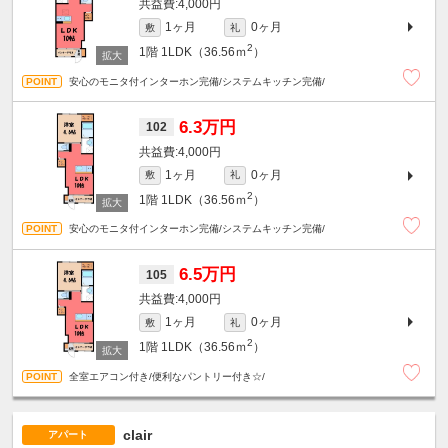
4,000円
1ヶ月
0ヶ月
敷
礼
2
1階
1LDK（36.56ｍ
）
安心のモニタ付インターホン完備/システムキッチン完備/
6.3万円
102
4,000円
1ヶ月
0ヶ月
敷
礼
2
1階
1LDK（36.56ｍ
）
安心のモニタ付インターホン完備/システムキッチン完備/
6.5万円
105
4,000円
1ヶ月
0ヶ月
敷
礼
2
1階
1LDK（36.56ｍ
）
全室エアコン付き/便利なパントリー付き☆/
clair
アパート