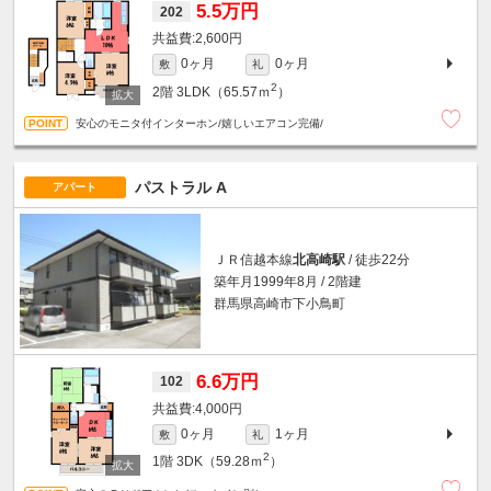
5.5万円
202
2,600円
0ヶ月
0ヶ月
敷
礼
2
2階
3LDK（65.57ｍ
）
安心のモニタ付インターホン/嬉しいエアコン完備/
パストラル A
アパート
ＪＲ信越本線
北高崎駅
/ 徒歩22分
築年月1999年8月 / 2階建
群馬県高崎市下小鳥町
6.6万円
102
4,000円
0ヶ月
1ヶ月
敷
礼
2
1階
3DK（59.28ｍ
）