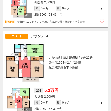
2,000円
0ヶ月
0ヶ月
敷
礼
2
2階
3DK（53.46ｍ
）
安心のモニタ付インターホン完備/追い焚き機能付き浴室完備/
アサンテ Ａ
アパート
ＪＲ信越本線
北高崎駅
/ 徒歩21分
築年月1994年2月 / 2階建
群馬県高崎市下小鳥町
5.2万円
201
2,000円
0ヶ月
0ヶ月
敷
礼
2
2階
3DK（55.39ｍ
）