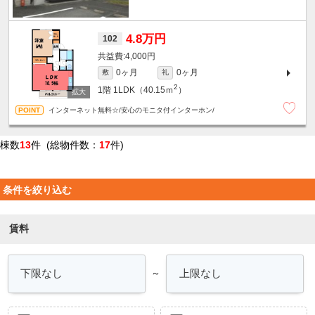
4.8万円
102
4,000円
0ヶ月
0ヶ月
敷
礼
2
1階
1LDK（40.15ｍ
）
インターネット無料☆/安心のモニタ付インターホン/
棟数
13
件 (総物件数：
17
件)
条件を絞り込む
賃料
～