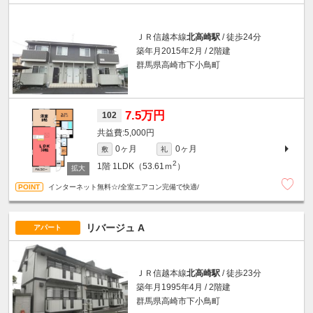
ＪＲ信越本線
北高崎駅
/ 徒歩24分
築年月2015年2月 / 2階建
群馬県高崎市下小鳥町
7.5万円
102
5,000円
0ヶ月
0ヶ月
敷
礼
2
1階
1LDK（53.61ｍ
）
インターネット無料☆/全室エアコン完備で快適/
リバージュ A
アパート
ＪＲ信越本線
北高崎駅
/ 徒歩23分
築年月1995年4月 / 2階建
群馬県高崎市下小鳥町