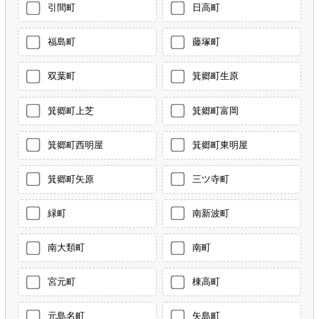
引間町
日高町
福島町
藤塚町
双葉町
箕郷町生原
箕郷町上芝
箕郷町富岡
箕郷町西明屋
箕郷町東明屋
箕郷町矢原
三ツ寺町
緑町
南新波町
南大類町
南町
宮元町
棟高町
元島名町
矢島町