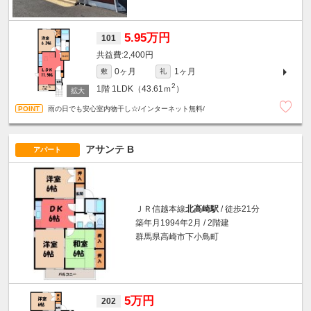
5.95万円
101
2,400円
0ヶ月
1ヶ月
敷
礼
2
1階
1LDK（43.61ｍ
）
雨の日でも安心室内物干し☆/インターネット無料/
アサンテ B
アパート
ＪＲ信越本線
北高崎駅
/ 徒歩21分
築年月1994年2月 / 2階建
群馬県高崎市下小鳥町
5万円
202