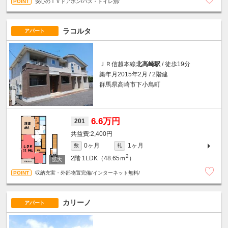
安心のＴＶドアホン/バス・トイレ別/
ラコルタ
アパート
ＪＲ信越本線
北高崎駅
/ 徒歩19分
築年月2015年2月 / 2階建
群馬県高崎市下小鳥町
6.6万円
201
2,400円
0ヶ月
1ヶ月
敷
礼
2
2階
1LDK（48.65ｍ
）
収納充実・外部物置完備/インターネット無料/
カリーノ
アパート