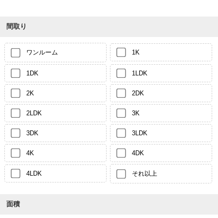
間取り
ワンルーム
1K
1DK
1LDK
2K
2DK
2LDK
3K
3DK
3LDK
4K
4DK
4LDK
それ以上
面積