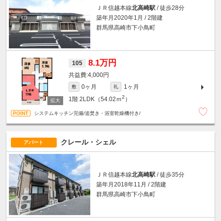
ＪＲ信越本線
北高崎駅
/ 徒歩28分
築年月2020年1月 / 2階建
群馬県高崎市下小鳥町
8.1万円
105
4,000円
0ヶ月
1ヶ月
敷
礼
2
1階
2LDK（54.02ｍ
）
システムキッチン完備/追焚き・浴室乾燥機付き/
クレール・シェル
アパート
ＪＲ信越本線
北高崎駅
/ 徒歩35分
築年月2018年11月 / 2階建
群馬県高崎市下小鳥町