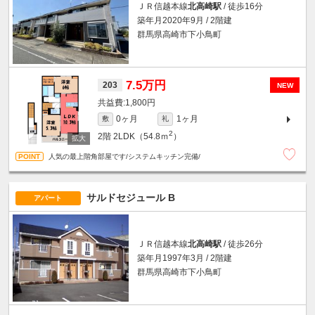
ＪＲ信越本線
北高崎駅
/ 徒歩16分
築年月2020年9月 / 2階建
群馬県高崎市下小鳥町
7.5万円
203
NEW
1,800円
0ヶ月
1ヶ月
敷
礼
2
2階
2LDK（54.8ｍ
）
人気の最上階角部屋です/システムキッチン完備/
サルドセジュール B
アパート
ＪＲ信越本線
北高崎駅
/ 徒歩26分
築年月1997年3月 / 2階建
群馬県高崎市下小鳥町