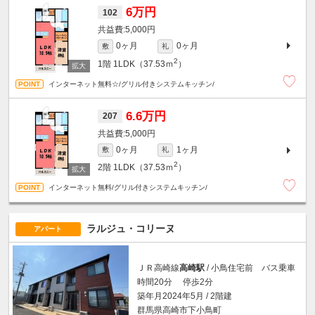
6万円
102
5,000円
0ヶ月
0ヶ月
敷
礼
2
1階
1LDK（37.53ｍ
）
インターネット無料☆/グリル付きシステムキッチン/
6.6万円
207
5,000円
0ヶ月
1ヶ月
敷
礼
2
2階
1LDK（37.53ｍ
）
インターネット無料/グリル付きシステムキッチン/
ラルジュ・コリーヌ
アパート
ＪＲ高崎線
高崎駅
/ 小鳥住宅前 バス乗車
時間20分 停歩2分
築年月2024年5月 / 2階建
群馬県高崎市下小鳥町