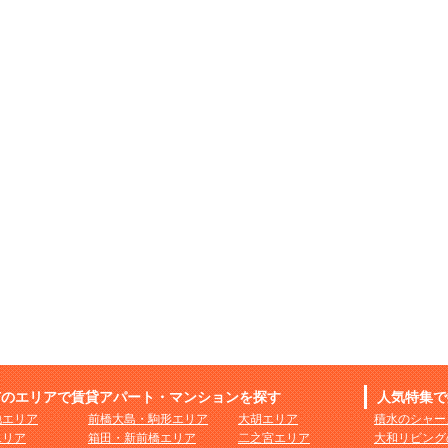
市のエリアで賃貸アパート・マンションを探す
人気特集で
地エリア
前橋大島・駒形エリア
大胡エリア
積水のシャー
エリア
箱田・新前橋エリア
二之宮エリア
大和リビング