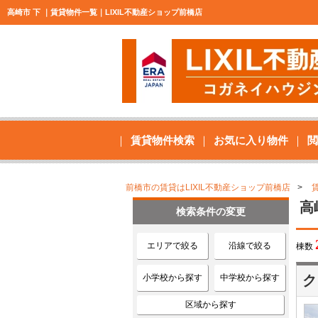
高崎市 下 ｜賃貸物件一覧｜LIXIL不動産ショップ前橋店
賃貸物件検索
お気に入り物件
閲
前橋市の賃貸はLIXIL不動産ショップ前橋店
高
検索条件の変更
エリアで絞る
沿線で絞る
棟数
小学校から探す
中学校から探す
ク
区域から探す