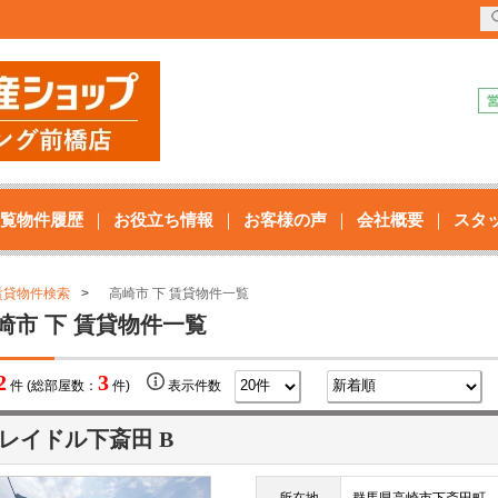
覧物件履歴
お役立ち情報
お客様の声
会社概要
スタ
賃貸物件検索
高崎市 下 賃貸物件一覧
崎市 下 賃貸物件一覧
2
3
件 (総部屋数：
件)
表示件数
レイドル下斎田 B