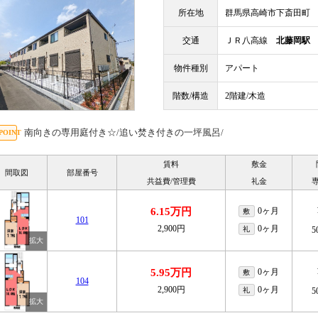
所在地
群馬県高崎市下斎田町
交通
ＪＲ八高線
北藤岡駅
物件種別
アパート
階数/構造
2階建/木造
南向きの専用庭付き☆/追い焚き付きの一坪風呂/
賃料
敷金
間取図
部屋番号
共益費/管理費
礼金
6.15万円
0ヶ月
敷
101
2,900円
0ヶ月
礼
5
5.95万円
0ヶ月
敷
104
2,900円
0ヶ月
礼
5