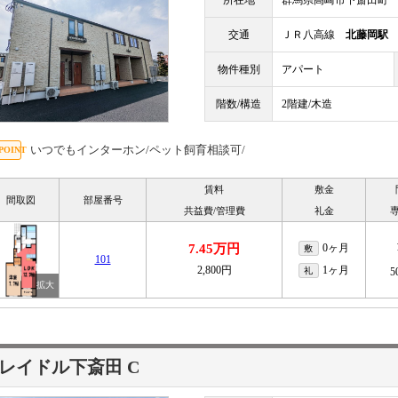
所在地
群馬県高崎市下斎田町
交通
ＪＲ八高線
北藤岡駅
物件種別
アパート
階数/構造
2階建/木造
いつでもインターホン/ペット飼育相談可/
賃料
敷金
間取図
部屋番号
共益費/管理費
礼金
7.45万円
0ヶ月
敷
101
2,800円
1ヶ月
礼
5
レイドル下斎田 C