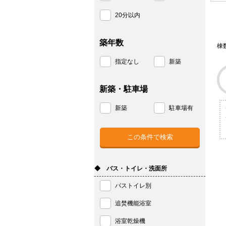
20分以内
築年数
棟
指定なし
新築
新築・駐車場
新築
駐車場有
◆ バス・トイレ・洗面所
バストイレ別
追焚機能浴室
浴室乾燥機