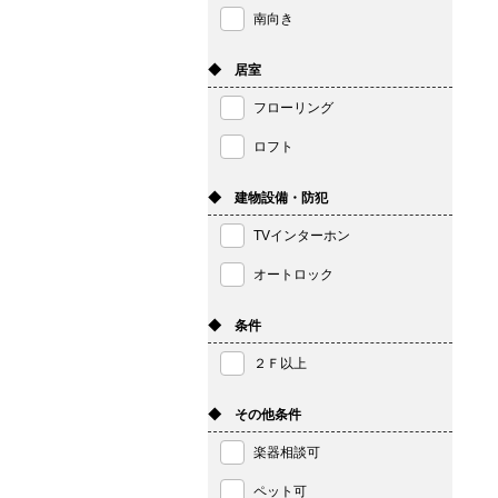
南向き
◆ 居室
フローリング
ロフト
◆ 建物設備・防犯
TVインターホン
オートロック
◆ 条件
２Ｆ以上
◆ その他条件
楽器相談可
ペット可