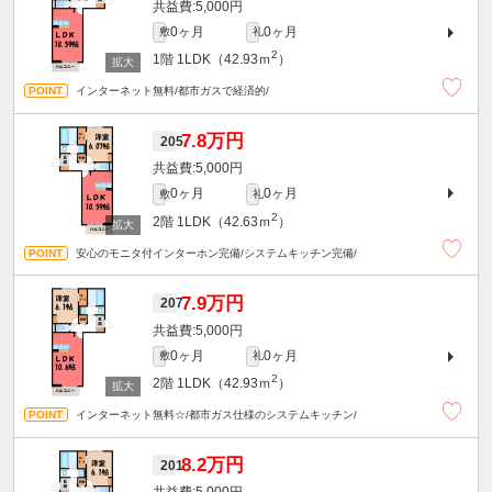
5,000円
0ヶ月
0ヶ月
敷
礼
2
1階
1LDK（42.93ｍ
）
インターネット無料/都市ガスで経済的/
7.8万円
205
5,000円
0ヶ月
0ヶ月
敷
礼
2
2階
1LDK（42.63ｍ
）
安心のモニタ付インターホン完備/システムキッチン完備/
7.9万円
207
5,000円
0ヶ月
0ヶ月
敷
礼
2
2階
1LDK（42.93ｍ
）
インターネット無料☆/都市ガス仕様のシステムキッチン/
8.2万円
201