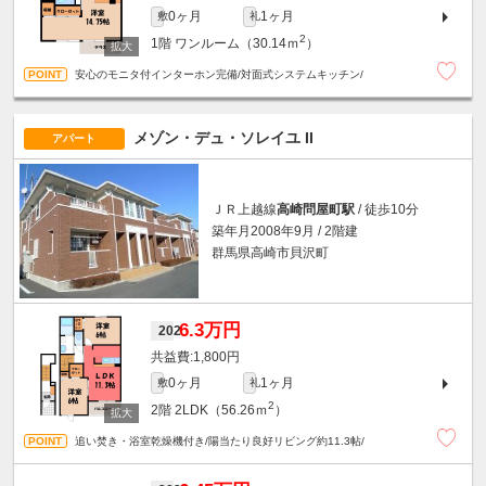
0ヶ月
1ヶ月
敷
礼
2
1階
ワンルーム（30.14ｍ
）
安心のモニタ付インターホン完備/対面式システムキッチン/
メゾン・デュ・ソレイユ II
アパート
ＪＲ上越線
高崎問屋町駅
/ 徒歩10分
築年月2008年9月 / 2階建
群馬県高崎市貝沢町
6.3万円
202
1,800円
0ヶ月
1ヶ月
敷
礼
2
2階
2LDK（56.26ｍ
）
追い焚き・浴室乾燥機付き/陽当たり良好リビング約11.3帖/