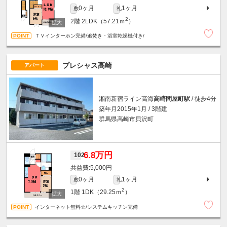
0ヶ月
1ヶ月
敷
礼
2
2階
2LDK（57.21ｍ
）
ＴＶインターホン完備/追焚き・浴室乾燥機付き/
プレシャス高崎
アパート
湘南新宿ライン高海
高崎問屋町駅
/ 徒歩4分
築年月2015年1月 / 3階建
群馬県高崎市貝沢町
6.8万円
102
5,000円
0ヶ月
1ヶ月
敷
礼
2
1階
1DK（29.25ｍ
）
インターネット無料☆/システムキッチン完備