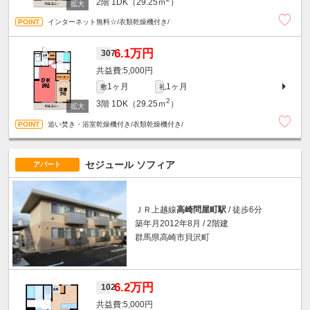
2階
1DK（29.25ｍ
）
インターネット無料☆/衣類乾燥機付き/
6.1万円
307
5,000円
1ヶ月
1ヶ月
敷
礼
2
3階
1DK（29.25ｍ
）
追い焚き・浴室乾燥機付き/衣類乾燥機付き/
セジュール ソフィア
アパート
ＪＲ上越線
高崎問屋町駅
/ 徒歩6分
築年月2012年8月 / 2階建
群馬県高崎市貝沢町
6.2万円
102
5,000円