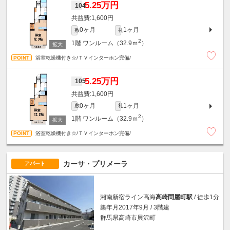
5.25万円
104
1,600円
0ヶ月
1ヶ月
敷
礼
2
1階
ワンルーム（32.9ｍ
）
浴室乾燥機付き☆/ＴＶインターホン完備/
5.25万円
105
1,600円
0ヶ月
1ヶ月
敷
礼
2
1階
ワンルーム（32.9ｍ
）
浴室乾燥機付き☆/ＴＶインターホン完備/
カーサ・プリメーラ
アパート
湘南新宿ライン高海
高崎問屋町駅
/ 徒歩1分
築年月2017年9月 / 3階建
群馬県高崎市貝沢町