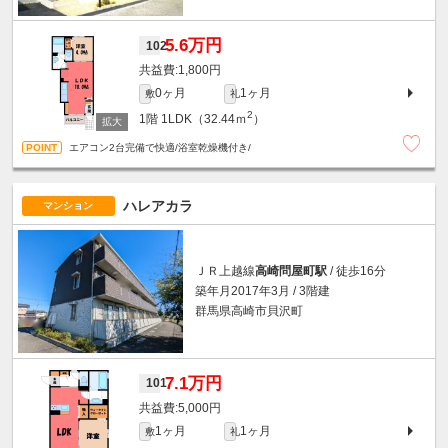
5.6万円
102
1,800円
0ヶ月
1ヶ月
敷
礼
2
1階
1LDK（32.44ｍ
）
エアコン2台完備で快適/浴室乾燥機付き/
ハレアカラ
マンション
ＪＲ上越線
高崎問屋町駅
/ 徒歩16分
築年月2017年3月 / 3階建
群馬県高崎市貝沢町
7.1万円
101
5,000円
1ヶ月
1ヶ月
敷
礼