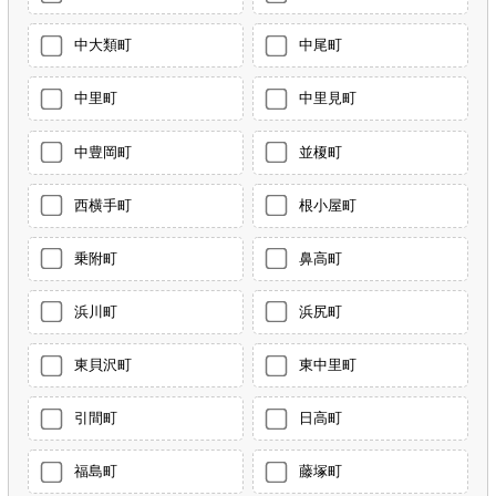
中大類町
中尾町
中里町
中里見町
中豊岡町
並榎町
西横手町
根小屋町
乗附町
鼻高町
浜川町
浜尻町
東貝沢町
東中里町
引間町
日高町
福島町
藤塚町