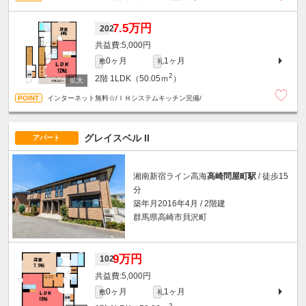
7.5万円
202
5,000円
0ヶ月
1ヶ月
敷
礼
2
2階
1LDK（50.05ｍ
）
インターネット無料☆/ＩＨシステムキッチン完備/
グレイスベル II
アパート
湘南新宿ライン高海
高崎問屋町駅
/ 徒歩15
分
築年月2016年4月 / 2階建
群馬県高崎市貝沢町
9万円
102
5,000円
0ヶ月
1ヶ月
敷
礼
2