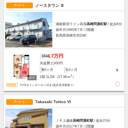
ノースタウン Ｂ
アパート
湘南新宿ライン高海
高崎問屋町駅
/ 徒歩8分
築年月1995年7月 / 2階建
群馬県高崎市貝沢町
4.7万円
102
2,000円
0ヶ月
0ヶ月
敷
礼
2
1階
2LDK（57.96ｍ
）
TV付きインターホン付き/温水洗浄便座☆/
Takasaki Tottos VI
アパート
ＪＲ上越線
高崎問屋町駅
/ 徒歩23分
築年月2017年7月 / 2階建