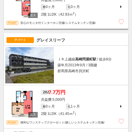
5,000円
0ヶ月
0ヶ月
敷
礼
2
2階
1LDK（42.93ｍ
）
安心のモニタ付インターホン完備/システムキッチン完備/
グレイスリーフ
アパート
ＪＲ上越線
高崎問屋町駅
/ 徒歩8分
築年月2013年9月 / 3階建
群馬県高崎市貝沢町
7.7万円
202
5,000円
0ヶ月
1ヶ月
敷
礼
2
2階
1LDK（41.45ｍ
）
便利なワンステップクローゼット/嬉しいシステムキッチン完備/