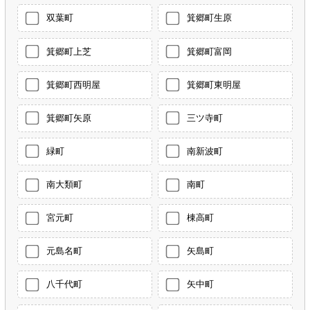
双葉町
箕郷町生原
箕郷町上芝
箕郷町富岡
箕郷町西明屋
箕郷町東明屋
箕郷町矢原
三ツ寺町
緑町
南新波町
南大類町
南町
宮元町
棟高町
元島名町
矢島町
八千代町
矢中町