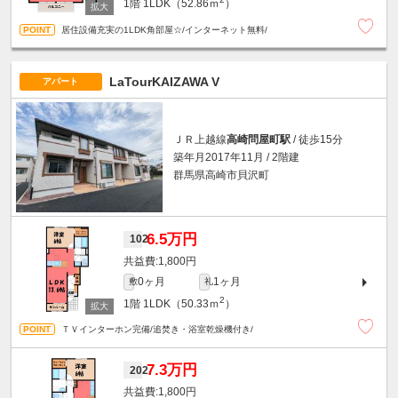
1階
1LDK（52.86ｍ
）
居住設備充実の1LDK角部屋☆/インターネット無料/
LaTourKAIZAWA V
アパート
ＪＲ上越線
高崎問屋町駅
/ 徒歩15分
築年月2017年11月 / 2階建
群馬県高崎市貝沢町
6.5万円
102
1,800円
0ヶ月
1ヶ月
敷
礼
2
1階
1LDK（50.33ｍ
）
ＴＶインターホン完備/追焚き・浴室乾燥機付き/
7.3万円
202
1,800円