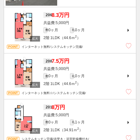
8.3万円
206
5,000円
0ヶ月
0ヶ月
敷
礼
2
2階
1LDK（44.6ｍ
）
インターネット無料/システムキッチン完備/
7.5万円
208
5,000円
0ヶ月
0ヶ月
敷
礼
2
2階
1LDK（44.6ｍ
）
インターネット無料☆/システムキッチン完備/
8万円
201
5,000円
0ヶ月
1ヶ月
敷
礼
2
2階
1LDK（34.91ｍ
）
システムキッチン完備/追焚き・浴室乾燥機付き/