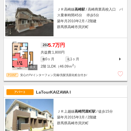
ＪＲ高崎線
高崎駅
/ 高崎商業高校入口 バ
ス乗車時間45分 停歩5分
築年月2010年2月 / 2階建
群馬県高崎市貝沢町
5.7万円
202
1,800円
0ヶ月
1ヶ月
敷
礼
2
2階
1LDK（46.09ｍ
）
安心のTVインターフォン完備/洗髪洗面化粧台付き/
LaTourKAIZAWA I
アパート
ＪＲ上越線
高崎問屋町駅
/ 徒歩15分
築年月2015年3月 / 2階建
群馬県高崎市貝沢町