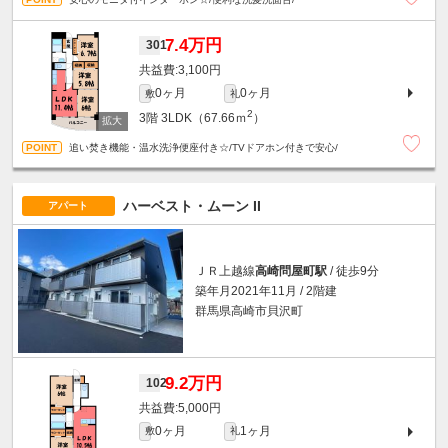
7.4万円
301
3,100円
0ヶ月
0ヶ月
敷
礼
2
3階
3LDK（67.66ｍ
）
追い焚き機能・温水洗浄便座付き☆/TVドアホン付きで安心/
ハーベスト・ムーン II
アパート
ＪＲ上越線
高崎問屋町駅
/ 徒歩9分
築年月2021年11月 / 2階建
群馬県高崎市貝沢町
9.2万円
102
5,000円
0ヶ月
1ヶ月
敷
礼