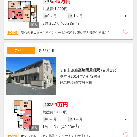
6.45万円
203
1,800円
0ヶ月
1ヶ月
敷
礼
2
2階
2LDK（60.33ｍ
）
安心のモニター付きインターホン/便利な追い焚き機能付き風呂/
ミヤビ E
アパート
ＪＲ上越線
高崎問屋町駅
/ 徒歩23分
築年月2014年7月 / 2階建
群馬県高崎市貝沢町
7.1万円
102
5,000円
0ヶ月
1ヶ月
敷
礼
2
1階
1LDK（40.03ｍ
）
IHシステムキッチン完備/インターネット無料です/