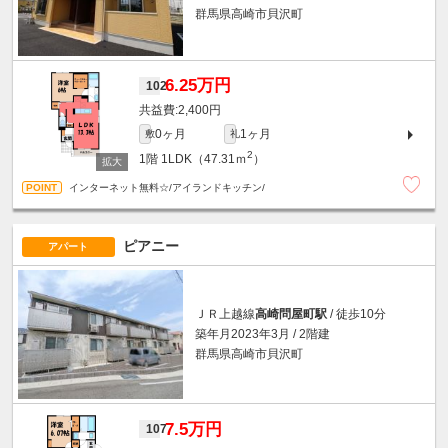
群馬県高崎市貝沢町
6.25万円
102
2,400円
0ヶ月
1ヶ月
敷
礼
2
1階
1LDK（47.31ｍ
）
インターネット無料☆/アイランドキッチン/
ピアニー
アパート
ＪＲ上越線
高崎問屋町駅
/ 徒歩10分
築年月2023年3月 / 2階建
群馬県高崎市貝沢町
7.5万円
107