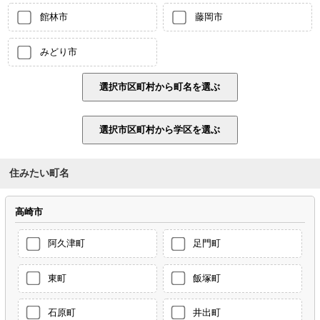
館林市
藤岡市
みどり市
住みたい町名
高崎市
阿久津町
足門町
東町
飯塚町
石原町
井出町