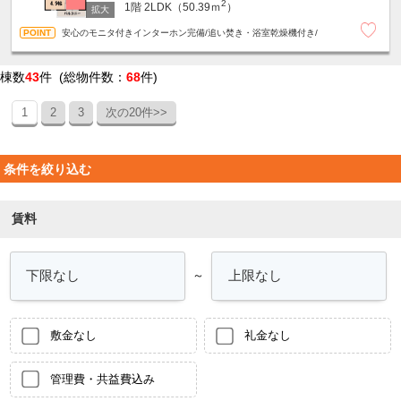
2
1階
2LDK（50.39ｍ
）
安心のモニタ付きインターホン完備/追い焚き・浴室乾燥機付き/
棟数
43
件 (総物件数：
68
件)
1
2
3
次の20件>>
条件を絞り込む
賃料
～
敷金なし
礼金なし
管理費・共益費込み