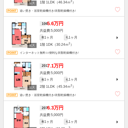
2
1階
1LDK（46.34ｍ
）
追い焚き・浴室乾燥機付き/衣類乾燥機付き/
5.6万円
106
5,000円
1ヶ月
1ヶ月
敷
礼
2
1階
1DK（30.24ｍ
）
インターネット無料☆/便利な衣類乾燥機付き/
7.1万円
201
5,000円
1ヶ月
1ヶ月
敷
礼
2
2階
1LDK（45.34ｍ
）
追い焚き・浴室乾燥機付き/衣類乾燥機付き/
6.3万円
207
5,000円
1ヶ月
1ヶ月
敷
礼
2