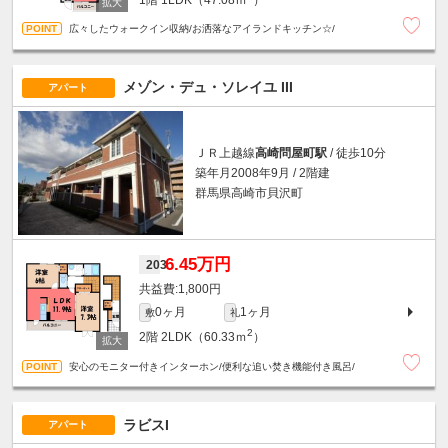
広々したウォークイン収納/お洒落なアイランドキッチン☆/
メゾン・デュ・ソレイユ III
アパート
ＪＲ上越線
高崎問屋町駅
/ 徒歩10分
築年月2008年9月 / 2階建
群馬県高崎市貝沢町
6.45万円
203
1,800円
0ヶ月
1ヶ月
敷
礼
2
2階
2LDK（60.33ｍ
）
安心のモニター付きインターホン/便利な追い焚き機能付き風呂/
ラビスI
アパート