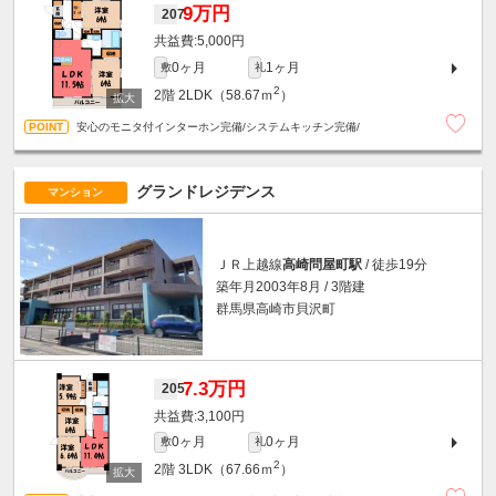
9万円
207
5,000円
0ヶ月
1ヶ月
敷
礼
2
2階
2LDK（58.67ｍ
）
安心のモニタ付インターホン完備/システムキッチン完備/
グランドレジデンス
マンション
ＪＲ上越線
高崎問屋町駅
/ 徒歩19分
築年月2003年8月 / 3階建
群馬県高崎市貝沢町
7.3万円
205
3,100円
0ヶ月
0ヶ月
敷
礼
2
2階
3LDK（67.66ｍ
）