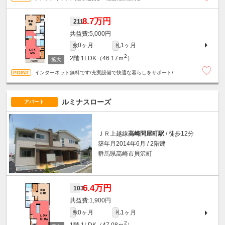
8.7万円
211
5,000円
0ヶ月
1ヶ月
敷
礼
2
2階
1LDK（46.17ｍ
）
インターネット無料です/充実設備で快適な暮らしをサポート/
ルミナスローズ
アパート
ＪＲ上越線
高崎問屋町駅
/ 徒歩12分
築年月2014年6月 / 2階建
群馬県高崎市貝沢町
6.4万円
103
1,900円
0ヶ月
1ヶ月
敷
礼
2
1階
1LDK（47.08ｍ
）