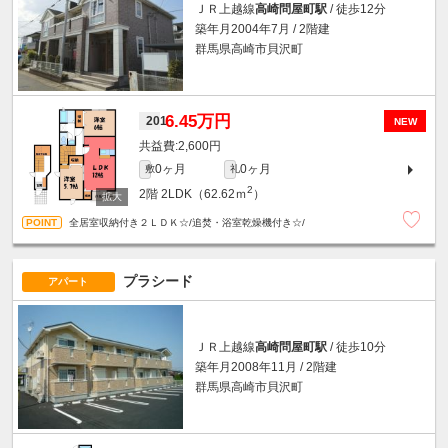
ＪＲ上越線
高崎問屋町駅
/ 徒歩12分
築年月2004年7月 / 2階建
群馬県高崎市貝沢町
6.45万円
201
NEW
2,600円
0ヶ月
0ヶ月
敷
礼
2
2階
2LDK（62.62ｍ
）
全居室収納付き２ＬＤＫ☆/追焚・浴室乾燥機付き☆/
プラシード
アパート
ＪＲ上越線
高崎問屋町駅
/ 徒歩10分
築年月2008年11月 / 2階建
群馬県高崎市貝沢町