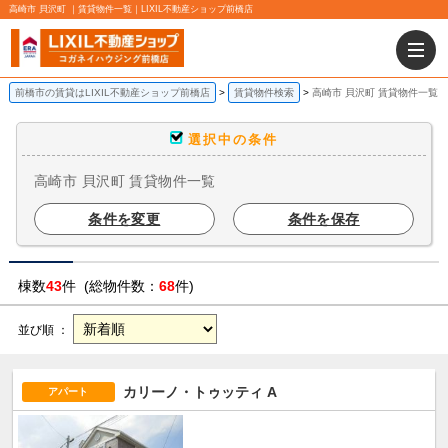
高崎市 貝沢町 ｜賃貸物件一覧｜LIXIL不動産ショップ前橋店
前橋市の賃貸はLIXIL不動産ショップ前橋店
賃貸物件検索
高崎市 貝沢町 賃貸物件一覧
選択中の条件
高崎市 貝沢町 賃貸物件一覧
条件を変更
条件を保存
棟数
43
件 (総物件数：
68
件)
並び順 ：
カリーノ・トゥッティ A
アパート