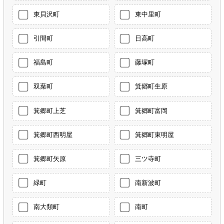
東貝沢町
東中里町
引間町
日高町
福島町
藤塚町
双葉町
箕郷町生原
箕郷町上芝
箕郷町富岡
箕郷町西明屋
箕郷町東明屋
箕郷町矢原
三ツ寺町
緑町
南新波町
南大類町
南町