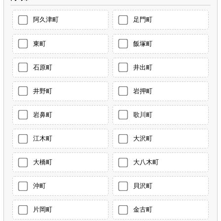
阿久津町
足門町
東町
飯塚町
石原町
井出町
井野町
岩押町
岩鼻町
歌川町
江木町
大沢町
大橋町
大八木町
沖町
貝沢町
片岡町
金古町