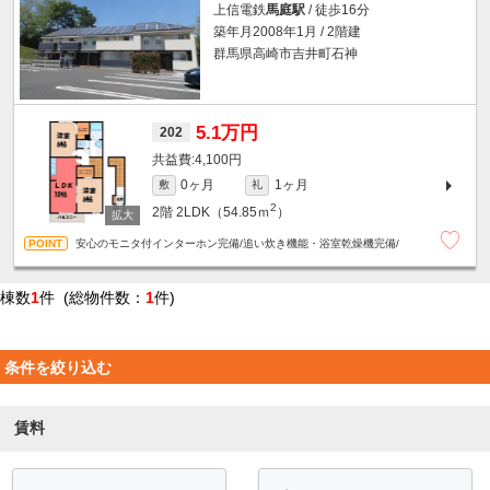
上信電鉄
馬庭駅
/ 徒歩16分
築年月2008年1月 / 2階建
群馬県高崎市吉井町石神
5.1万円
202
4,100円
0ヶ月
1ヶ月
敷
礼
2
2階
2LDK（54.85ｍ
）
安心のモニタ付インターホン完備/追い炊き機能・浴室乾燥機完備/
棟数
1
件 (総物件数：
1
件)
条件を絞り込む
賃料