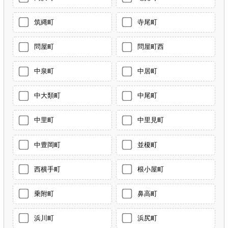
筑縄町
寺尾町
問屋町
問屋町西
中泉町
中居町
中大類町
中尾町
中里町
中里見町
中豊岡町
並榎町
西横手町
根小屋町
乗附町
鼻高町
浜川町
浜尻町