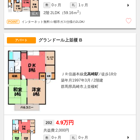
0ヶ月
1ヶ月
敷
礼
2
2階
2LDK（59.16ｍ
）
インターネット無料☆/都市ガス仕様の2LDK/
グランドール上並榎 B
アパート
ＪＲ信越本線
北高崎駅
/ 徒歩18分
築年月1997年3月 / 2階建
群馬県高崎市上並榎町
4.9万円
202
2,000円
0ヶ月
0ヶ月
敷
礼