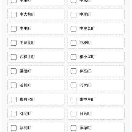
中泉町
中居町
中大類町
中尾町
中里町
中里見町
中豊岡町
並榎町
西横手町
根小屋町
乗附町
鼻高町
浜川町
浜尻町
東貝沢町
東中里町
引間町
日高町
福島町
藤塚町