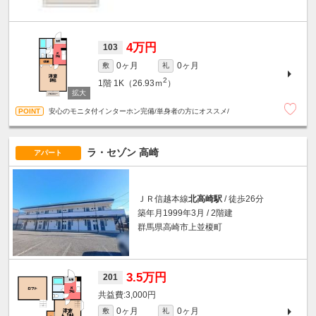
4万円
103
0ヶ月
0ヶ月
敷
礼
2
1階
1K（26.93ｍ
）
安心のモニタ付インターホン完備/単身者の方にオススメ/
ラ・セゾン 高崎
アパート
ＪＲ信越本線
北高崎駅
/ 徒歩26分
築年月1999年3月 / 2階建
群馬県高崎市上並榎町
3.5万円
201
3,000円
0ヶ月
0ヶ月
敷
礼