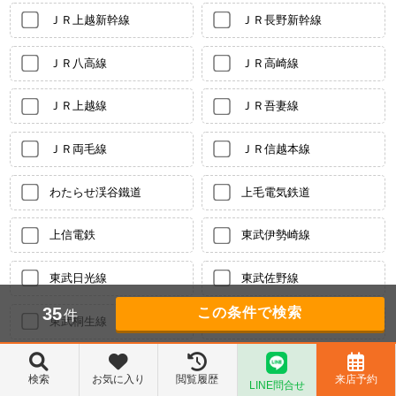
ＪＲ上越新幹線
ＪＲ長野新幹線
ＪＲ八高線
ＪＲ高崎線
ＪＲ上越線
ＪＲ吾妻線
ＪＲ両毛線
ＪＲ信越本線
わたらせ渓谷鐵道
上毛電気鉄道
上信電鉄
東武伊勢崎線
東武日光線
東武佐野線
35
件
東武桐生線
東武小泉線
湘南新宿ライン高海
検索
お気に入り
閲覧履歴
来店予約
LINE問合せ