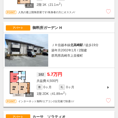
2
2階
1K（21.1ｍ
）
人気の最上階角部屋です/単身者の方にオススメ/
御料所ガーデン H
アパート
ＪＲ信越本線
北高崎駅
/ 徒歩19分
築年月2002年1月 / 2階建
群馬県高崎市上並榎町
5.7万円
102
4,500円
0ヶ月
0ヶ月
敷
礼
2
1階
2DK（41.89ｍ
）
インターネット無料/エアコン2台完備で快適☆/
カーサ ソラティオ
アパート