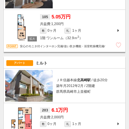
5.05万円
105
1,200円
0ヶ月
1ヶ月
敷
礼
2
1階
ワンルーム（32.9ｍ
）
安心のモニタ付インターホン完備/追い炊き機能・浴室乾燥機完備/
ミルト
アパート
ＪＲ信越本線
北高崎駅
/ 徒歩20分
築年月2012年2月 / 2階建
群馬県高崎市上並榎町
6.1万円
203
2,000円
0ヶ月
1ヶ月
敷
礼