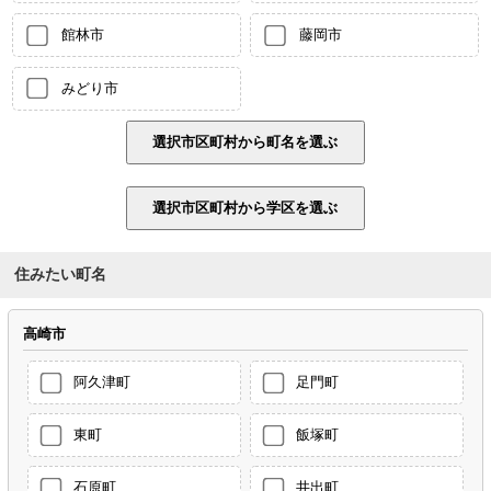
館林市
藤岡市
みどり市
住みたい町名
高崎市
阿久津町
足門町
東町
飯塚町
石原町
井出町