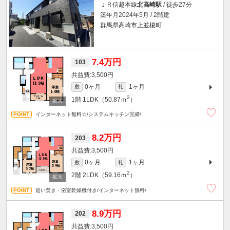
ＪＲ信越本線
北高崎駅
/ 徒歩27分
築年月2024年5月 / 2階建
群馬県高崎市上並榎町
7.4万円
103
3,500円
0ヶ月
1ヶ月
敷
礼
2
1階
1LDK（50.87ｍ
）
インターネット無料☆/システムキッチン完備/
8.2万円
203
3,500円
0ヶ月
1ヶ月
敷
礼
2
2階
2LDK（59.16ｍ
）
追い焚き・浴室乾燥機付き/インターネット無料/
8.9万円
202
3,500円