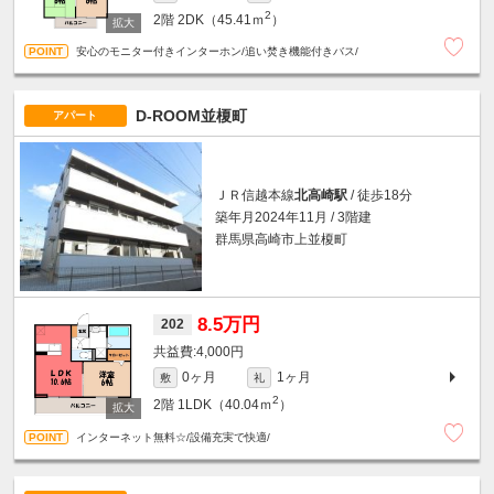
2
2階
2DK（45.41ｍ
）
安心のモニター付きインターホン/追い焚き機能付きバス/
D-ROOM並榎町
アパート
ＪＲ信越本線
北高崎駅
/ 徒歩18分
築年月2024年11月 / 3階建
群馬県高崎市上並榎町
8.5万円
202
4,000円
0ヶ月
1ヶ月
敷
礼
2
2階
1LDK（40.04ｍ
）
インターネット無料☆/設備充実で快適/