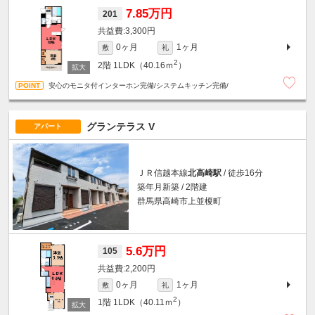
7.85万円
201
3,300円
0ヶ月
1ヶ月
敷
礼
2
2階
1LDK（40.16ｍ
）
安心のモニタ付インターホン完備/システムキッチン完備/
グランテラス V
アパート
ＪＲ信越本線
北高崎駅
/ 徒歩16分
築年月新築 / 2階建
群馬県高崎市上並榎町
5.6万円
105
2,200円
0ヶ月
1ヶ月
敷
礼
2
1階
1LDK（40.11ｍ
）