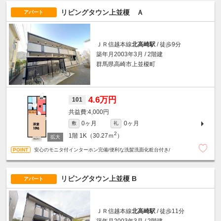
リビングタウン上並榎 Ａ
アパート
ＪＲ信越本線
北高崎駅
/ 徒歩9分
築年月2003年3月 / 2階建
群馬県高崎市上並榎町
4.6万円
101
4,000円
0ヶ月
0ヶ月
敷
礼
2
1階
1K（30.27ｍ
）
安心のモニタ付インターホン完備/便利な洗髪洗面化粧台付き/
リビングタウン上並榎 B
アパート
ＪＲ信越本線
北高崎駅
/ 徒歩11分