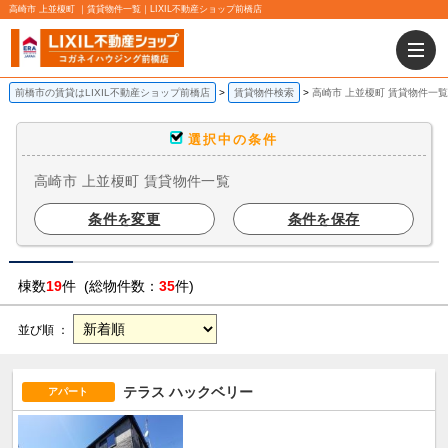
高崎市 上並榎町 ｜賃貸物件一覧｜LIXIL不動産ショップ前橋店
前橋市の賃貸はLIXIL不動産ショップ前橋店
賃貸物件検索
高崎市 上並榎町 賃貸物件一覧
選択中の条件
高崎市 上並榎町 賃貸物件一覧
条件を変更
条件を保存
棟数
19
件 (総物件数：
35
件)
並び順 ：
テラス ハックベリー
アパート