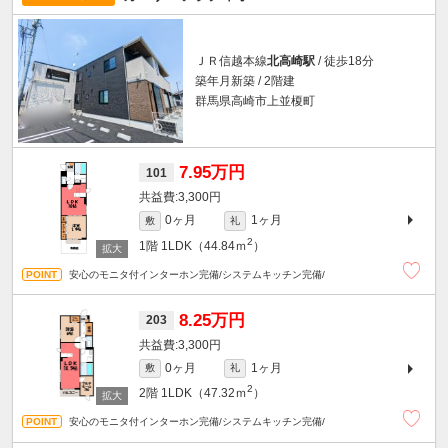
ＪＲ信越本線
北高崎駅
/ 徒歩18分
築年月新築 / 2階建
群馬県高崎市上並榎町
7.95万円
101
3,300円
0ヶ月
1ヶ月
敷
礼
2
1階
1LDK（44.84ｍ
）
安心のモニタ付インターホン完備/システムキッチン完備/
8.25万円
203
3,300円
0ヶ月
1ヶ月
敷
礼
2
2階
1LDK（47.32ｍ
）
安心のモニタ付インターホン完備/システムキッチン完備/