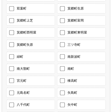
双葉町
箕郷町生原
箕郷町上芝
箕郷町富岡
箕郷町西明屋
箕郷町東明屋
箕郷町矢原
三ツ寺町
緑町
南新波町
南大類町
南町
宮元町
棟高町
元島名町
矢島町
八千代町
矢中町