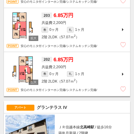
安心のモニタ付インターホン完備/システムキッチン完備/
6.85万円
203
2,200円
0ヶ月
1ヶ月
敷
礼
2
2階
2LDK（57.07ｍ
）
安心のモニタ付インターホン完備/システムキッチン完備/
6.85万円
202
2,200円
0ヶ月
1ヶ月
敷
礼
2
2階
2LDK（57.07ｍ
）
安心のモニタ付インターホン完備/システムキッチン完備/
グランテラス IV
アパート
ＪＲ信越本線
北高崎駅
/ 徒歩16分
築年月新築 / 2階建