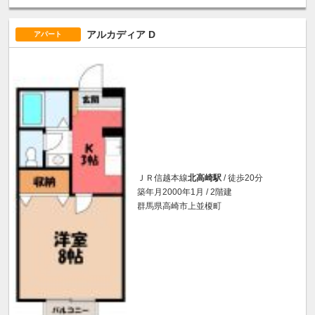
アルカディア D
アパート
ＪＲ信越本線
北高崎駅
/ 徒歩20分
築年月2000年1月 / 2階建
群馬県高崎市上並榎町