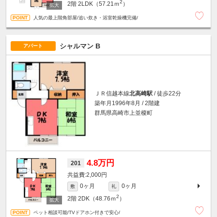
2
2階
2LDK（57.21ｍ
）
人気の最上階角部屋/追い炊き・浴室乾燥機完備/
シャルマン B
アパート
ＪＲ信越本線
北高崎駅
/ 徒歩22分
築年月1996年8月 / 2階建
群馬県高崎市上並榎町
4.8万円
201
2,000円
0ヶ月
0ヶ月
敷
礼
2
2階
2DK（48.76ｍ
）
ペット相談可能/TVドアホン付きで安心/