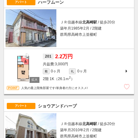
ハーフムーン
アパート
ＪＲ信越本線
北高崎駅
/ 徒歩20分
築年月1985年2月 / 2階建
群馬県高崎市上並榎町
2.2万円
201
3,000円
0ヶ月
0ヶ月
敷
礼
2
2階
1K（26.1ｍ
）
人気の最上階角部屋です/単身者の方にオススメ/
ショウアンドハープ
アパート
ＪＲ信越本線
北高崎駅
/ 徒歩20分
築年月2010年2月 / 2階建
群馬県高崎市上並榎町