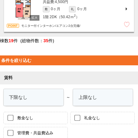
4,500円
0ヶ月
0ヶ月
敷
礼
2
1階
2DK（50.42ｍ
）
モニター付インターホン/エアコン2台完備/
棟数
19
件 (総物件数：
35
件)
条件を絞り込む
賃料
～
敷金なし
礼金なし
管理費・共益費込み