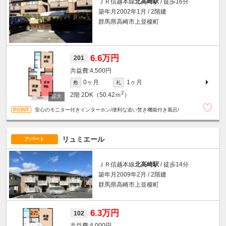
ＪＲ信越本線
北高崎駅
/ 徒歩16分
築年月2002年1月 / 2階建
群馬県高崎市上並榎町
6.6万円
201
4,500円
0ヶ月
1ヶ月
敷
礼
2
2階
2DK（50.42ｍ
）
安心のモニター付きインターホン/便利な追い焚き機能付き風呂/
リュミエール
アパート
ＪＲ信越本線
北高崎駅
/ 徒歩14分
築年月2009年2月 / 2階建
群馬県高崎市上並榎町
6.3万円
102
4,000円