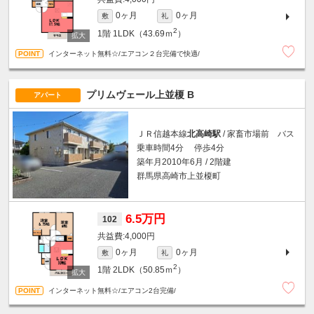
0ヶ月
0ヶ月
敷
礼
2
1階
1LDK（43.69ｍ
）
インターネット無料☆/エアコン２台完備で快適/
プリムヴェール上並榎 B
アパート
ＪＲ信越本線
北高崎駅
/ 家畜市場前 バス
乗車時間4分 停歩4分
築年月2010年6月 / 2階建
群馬県高崎市上並榎町
6.5万円
102
4,000円
0ヶ月
0ヶ月
敷
礼
2
1階
2LDK（50.85ｍ
）
インターネット無料☆/エアコン2台完備/