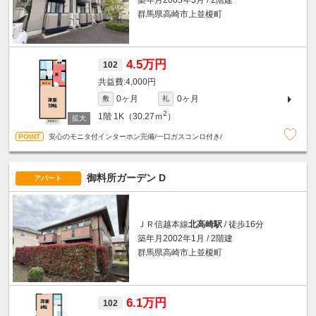
築年月2003年3月 / 2階建
群馬県高崎市上並榎町
4.5万円
102
4,000円
0ヶ月
0ヶ月
敷
礼
2
1階
1K（30.27ｍ
）
安心のモニタ付インターホン完備/一口ガスコンロ付き/
御料所ガーデン D
アパート
ＪＲ信越本線
北高崎駅
/ 徒歩16分
築年月2002年1月 / 2階建
群馬県高崎市上並榎町
6.1万円
102