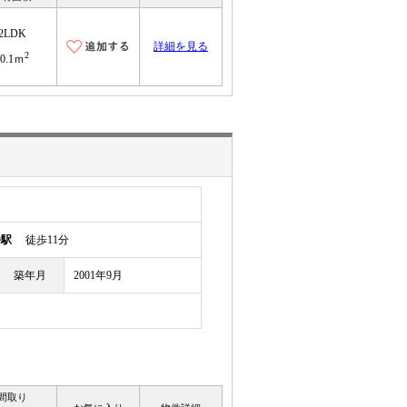
2LDK
詳細を見る
2
60.1ｍ
幡駅
徒歩11分
築年月
2001年9月
間取り