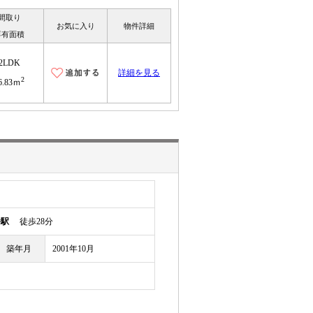
間取り
お気に入り
物件詳細
専有面積
2LDK
詳細を見る
2
6.83ｍ
幡駅
徒歩28分
築年月
2001年10月