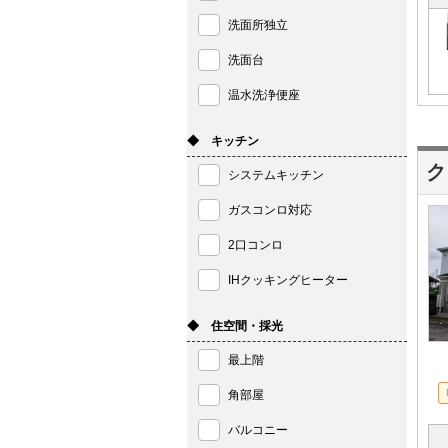
洗面所独立
洗面台
温水洗浄便座
◆ キッチン
ク
システムキッチン
ガスコンロ対応
2口コンロ
IHクッキングヒーター
◆ 住空間・採光
最上階
角部屋
バルコニー