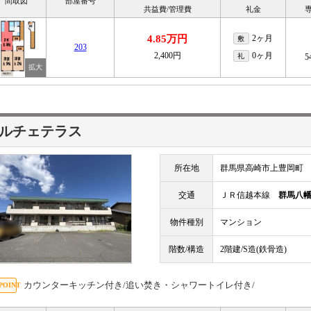
間取図
部屋番号
共益費/管理費
礼金
4.85万円
2ヶ月
敷
203
2,400円
0ヶ月
礼
5
ルチェテラス
所在地
群馬県高崎市上豊岡町
交通
ＪＲ信越本線
群馬八
物件種別
マンション
階数/構造
2階建/S造(鉄骨造)
カウンターキッチン付き/追い焚き・シャワートイレ付き/