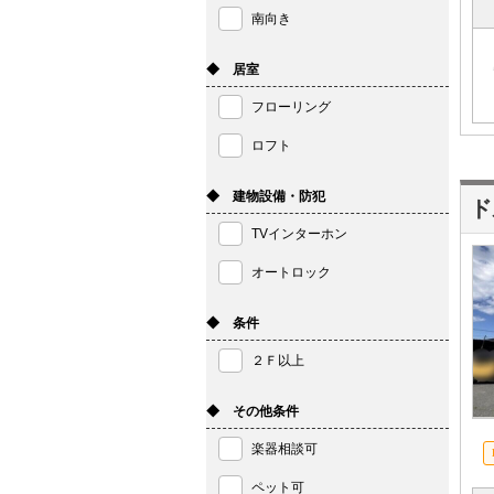
南向き
◆ 居室
フローリング
ロフト
◆ 建物設備・防犯
ド
TVインターホン
オートロック
◆ 条件
２Ｆ以上
◆ その他条件
楽器相談可
ペット可