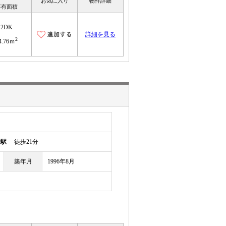
お気に入り
物件詳細
専有面積
2DK
詳細を見る
2
4.76ｍ
幡駅
徒歩21分
築年月
1996年8月