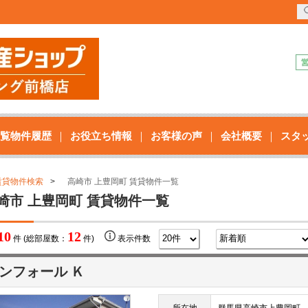
覧物件履歴
お役立ち情報
お客様の声
会社概要
スタ
賃貸物件検索
高崎市 上豊岡町 賃貸物件一覧
崎市 上豊岡町 賃貸物件一覧
10
12
件 (総部屋数：
件)
表示件数
ンフォール Ｋ