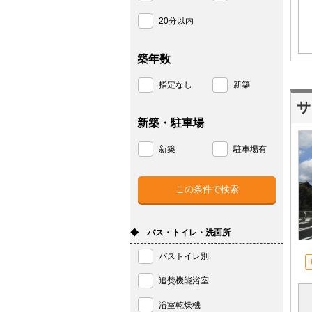
20分以内
築年数
指定なし
新築
サ
新築・駐車場
新築
駐車場有
◆ バス・トイレ・洗面所
バストイレ別
追焚機能浴室
浴室乾燥機