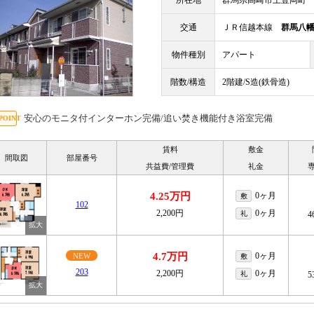
所在地
群馬県高崎市上豊岡町
交通
ＪＲ信越本線
群馬八
物件種別
アパート
階数/構造
2階建/S造(鉄骨造)
安心のモニタ付インターホン完備/追い焚き機能付き浴室完備
賃料
敷金
間取図
部屋番号
共益費/管理費
礼金
4.25万円
0ヶ月
敷
102
2,200円
0ヶ月
礼
4
4.7万円
0ヶ月
NEW
敷
203
2,200円
0ヶ月
礼
5