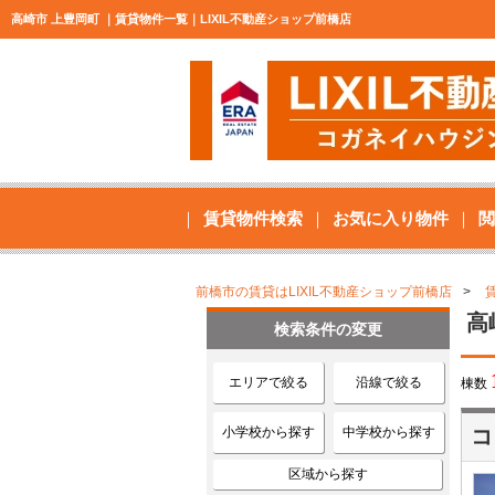
高崎市 上豊岡町 ｜賃貸物件一覧｜LIXIL不動産ショップ前橋店
賃貸物件検索
お気に入り物件
閲
前橋市の賃貸はLIXIL不動産ショップ前橋店
高
検索条件の変更
エリアで絞る
沿線で絞る
棟数
小学校から探す
中学校から探す
コ
区域から探す