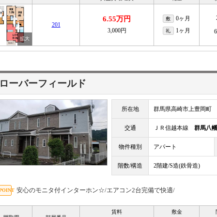
6.55万円
0ヶ月
敷
201
3,000円
1ヶ月
礼
ローバーフィールド
所在地
群馬県高崎市上豊岡町
交通
ＪＲ信越本線
群馬八
物件種別
アパート
階数/構造
2階建/S造(鉄骨造)
安心のモニタ付インターホン☆/エアコン2台完備で快適/
賃料
敷金