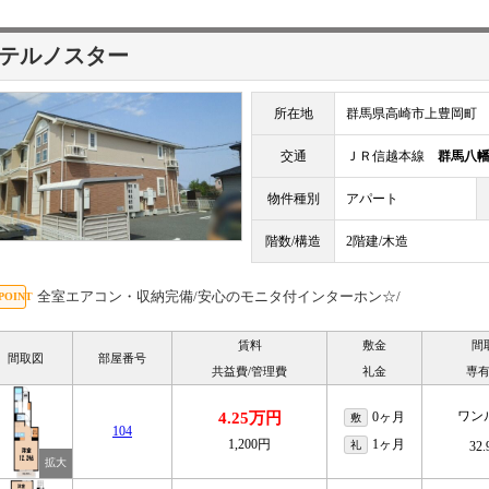
テルノスター
所在地
群馬県高崎市上豊岡町
交通
ＪＲ信越本線
群馬八
物件種別
アパート
階数/構造
2階建/木造
全室エアコン・収納完備/安心のモニタ付インターホン☆/
賃料
敷金
間
間取図
部屋番号
共益費/管理費
礼金
専
ワン
4.25万円
0ヶ月
敷
104
1,200円
1ヶ月
礼
32