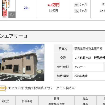
1
4.8万円
0ヶ月
敷
204
1,100円
1ヶ月
礼
42.
ンエアリー B
所在地
群馬県高崎市上豊岡町
交通
ＪＲ信越本線
群馬八
物件種別
アパート
階数/構造
2階建/木造
エアコン2台完備で快適/広々ウォークイン収納☆/
賃料
敷金
間取図
部屋番号
共益費/管理費
礼金