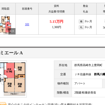
賃料
敷金
間取図
部屋番号
共益費/管理費
礼金
5.15万円
0ヶ月
敷
101
1,300円
0ヶ月
礼
5
ミエール A
所在地
群馬県高崎市上豊岡町
交通
ＪＲ信越本線
群馬八
物件種別
アパート
階数/構造
2階建/軽量鉄骨造
安心のモニタ付インターホン完備/追い焚き機能付き浴室完備/