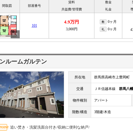
賃料
敷金
間取図
部屋番号
共益費/管理費
礼金
4.9万円
0ヶ月
敷
101
3,000円
0ヶ月
礼
4
ンルームガルテン
所在地
群馬県高崎市上豊岡町
交通
ＪＲ信越本線
群馬八
物件種別
アパート
階数/構造
3階建/木造
追い焚き・洗髪洗面台付き/収納に便利な納戸/