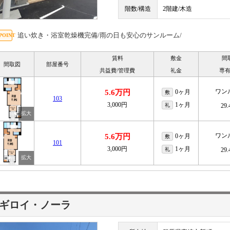
階数/構造
2階建/木造
追い炊き・浴室乾燥機完備/雨の日も安心のサンルーム/
賃料
敷金
間
間取図
部屋番号
共益費/管理費
礼金
専
ワン
5.6万円
0ヶ月
敷
103
3,000円
1ヶ月
礼
29
ワン
5.6万円
0ヶ月
敷
101
3,000円
1ヶ月
礼
29
ギロイ・ノーラ