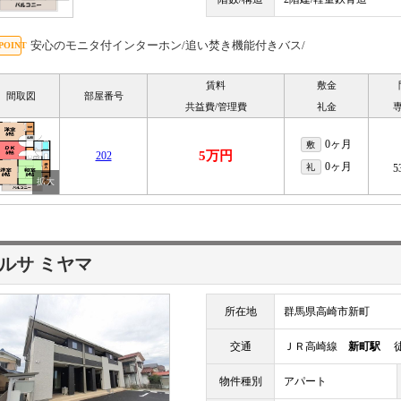
安心のモニタ付インターホン/追い焚き機能付きバス/
賃料
敷金
間取図
部屋番号
共益費/管理費
礼金
0ヶ月
敷
5万円
202
0ヶ月
礼
5
ルサ ミヤマ
所在地
群馬県高崎市新町
交通
ＪＲ高崎線
新町駅
徒
物件種別
アパート