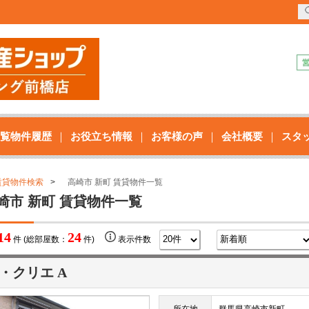
覧物件履歴
お役立ち情報
お客様の声
会社概要
スタ
賃貸物件検索
高崎市 新町 賃貸物件一覧
崎市 新町 賃貸物件一覧
14
24
件 (総部屋数：
件)
表示件数
・クリエ A