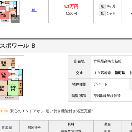
5.3万円
0ヶ月
敷
101
4,500円
1ヶ月
礼
スポワール Ｂ
所在地
群馬県高崎市新町
交通
ＪＲ高崎線
新町駅
徒
物件種別
アパート
階数/構造
2階建/軽量鉄骨造
安心のＴＶドアホン/追い焚き機能付き浴室完備/
賃料
敷金
間取図
部屋番号
共益費/管理費
礼金