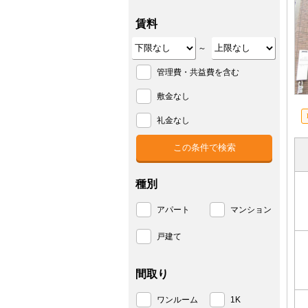
賃料
～
管理費・共益費を含む
敷金なし
礼金なし
種別
アパート
マンション
戸建て
間取り
ワンルーム
1K