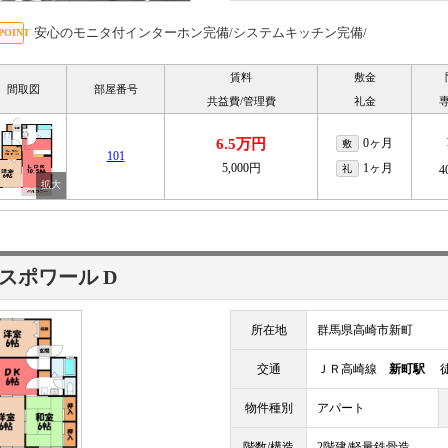
安心のモニタ付インターホン完備/システムキッチン完備/
賃料
敷金
間取図
部屋番号
共益費/管理費
礼金
6.5万円
0ヶ月
敷
101
5,000円
1ヶ月
礼
4
スポワール D
所在地
群馬県高崎市新町
交通
ＪＲ高崎線
新町駅
徒
物件種別
アパート
階数/構造
2階建/軽量鉄骨造