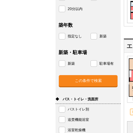
20分以内
築年数
指定なし
新築
エ
新築・駐車場
新築
駐車場有
◆ バス・トイレ・洗面所
バストイレ別
追焚機能浴室
浴室乾燥機