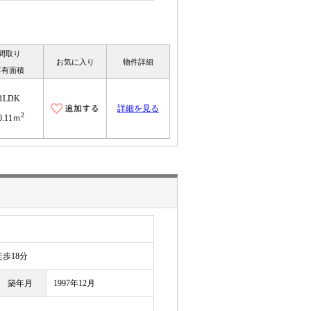
間取り
お気に入り
物件詳細
専有面積
1LDK
詳細を見る
2
0.11ｍ
歩18分
築年月
1997年12月