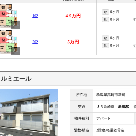
0ヶ月
敷
4.9万円
102
0ヶ月
礼
5
0ヶ月
敷
5万円
202
0ヶ月
礼
5
 ルミエール
所在地
群馬県高崎市新町
交通
ＪＲ高崎線
新町駅
徒
物件種別
アパート
階数/構造
2階建/軽量鉄骨造