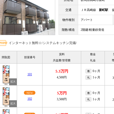
所在地
群馬県高崎市新町
交通
ＪＲ高崎線
新町駅
徒
物件種別
アパート
階数/構造
2階建/軽量鉄骨造
インターネット無料☆/システムキッチン完備/
賃料
敷金
間取図
部屋番号
共益費/管理費
礼金
5.3万円
0ヶ月
敷
101
4,500円
1ヶ月
礼
5万円
0ヶ月
NEW
敷
102
3,500円
1ヶ月
礼