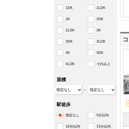
1DK
1LDK
2K
2DK
2LDK
3K
コ
3DK
3LDK
4K
4DK
4LDK
それ以上
面積
～
駅徒歩
指定なし
5分以内
10分以内
15分以内