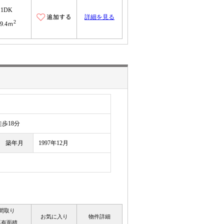
1DK
詳細を見る
2
29.4ｍ
歩18分
築年月
1997年12月
間取り
お気に入り
物件詳細
専有面積