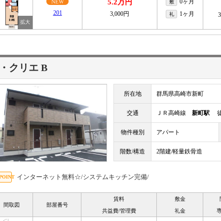
5.2万円
0ヶ月
NEW
敷
201
3,000円
1ヶ月
礼
・クリエ B
所在地
群馬県高崎市新町
交通
ＪＲ高崎線
新町駅
徒
物件種別
アパート
階数/構造
2階建/軽量鉄骨造
インターネット無料☆/システムキッチン完備/
賃料
敷金
間取図
部屋番号
共益費/管理費
礼金