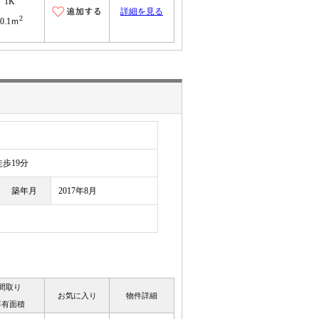
1K
詳細を見る
2
30.1ｍ
歩19分
築年月
2017年8月
間取り
お気に入り
物件詳細
専有面積