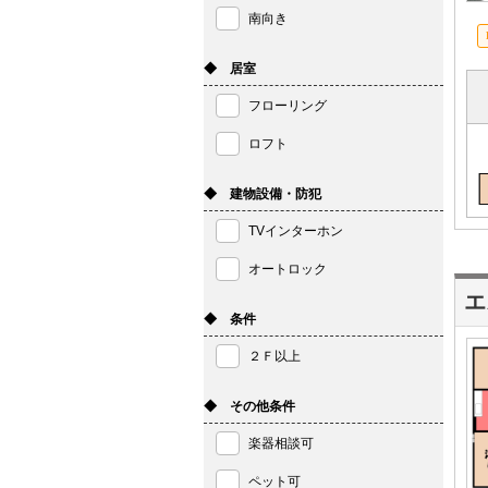
南向き
◆ 居室
フローリング
ロフト
◆ 建物設備・防犯
TVインターホン
オートロック
エ
◆ 条件
２Ｆ以上
◆ その他条件
楽器相談可
ペット可