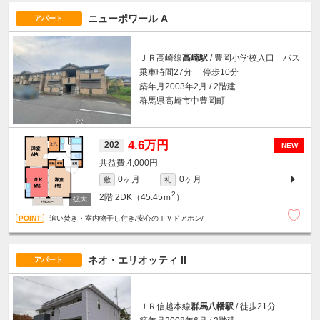
ニューポワール A
アパート
ＪＲ高崎線
高崎駅
/ 豊岡小学校入口 バス
乗車時間27分 停歩10分
築年月2003年2月 / 2階建
群馬県高崎市中豊岡町
4.6万円
202
NEW
4,000円
0ヶ月
0ヶ月
敷
礼
2
2階
2DK（45.45ｍ
）
追い焚き・室内物干し付き/安心のＴＶドアホン/
ネオ・エリオッティ II
アパート
ＪＲ信越本線
群馬八幡駅
/ 徒歩21分