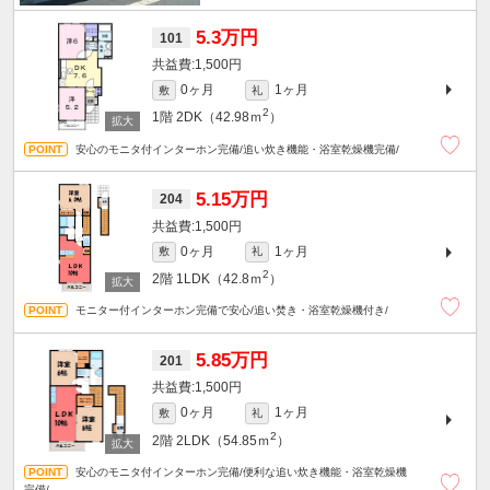
5.3万円
101
1,500円
0ヶ月
1ヶ月
敷
礼
2
1階
2DK（42.98ｍ
）
安心のモニタ付インターホン完備/追い炊き機能・浴室乾燥機完備/
5.15万円
204
1,500円
0ヶ月
1ヶ月
敷
礼
2
2階
1LDK（42.8ｍ
）
モニター付インターホン完備で安心/追い焚き・浴室乾燥機付き/
5.85万円
201
1,500円
0ヶ月
1ヶ月
敷
礼
2
2階
2LDK（54.85ｍ
）
安心のモニタ付インターホン完備/便利な追い炊き機能・浴室乾燥機
完備/