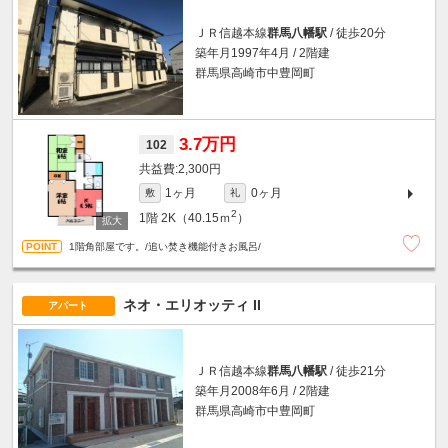
ＪＲ信越本線
群馬八幡駅
/ 徒歩20分
築年月1997年4月 / 2階建
群馬県高崎市中豊岡町
3.7万円
102
2,300円
1ヶ月
0ヶ月
敷
礼
2
1階
2K（40.15ｍ
）
1階角部屋です。/追い焚き機能付きお風呂/
ネオ・エリオッティ II
アパート
ＪＲ信越本線
群馬八幡駅
/ 徒歩21分
築年月2008年6月 / 2階建
群馬県高崎市中豊岡町