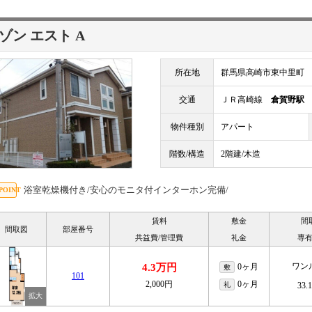
ゾン エスト A
所在地
群馬県高崎市東中里町
交通
ＪＲ高崎線
倉賀野駅
物件種別
アパート
階数/構造
2階建/木造
浴室乾燥機付き/安心のモニタ付インターホン完備/
賃料
敷金
間
間取図
部屋番号
共益費/管理費
礼金
専
ワン
4.3万円
0ヶ月
敷
101
2,000円
0ヶ月
礼
33.