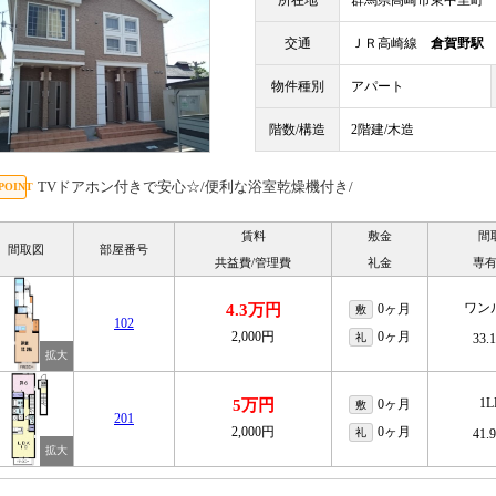
所在地
群馬県高崎市東中里町
交通
ＪＲ高崎線
倉賀野駅
物件種別
アパート
階数/構造
2階建/木造
TVドアホン付きで安心☆/便利な浴室乾燥機付き/
賃料
敷金
間
間取図
部屋番号
共益費/管理費
礼金
専
ワン
4.3万円
0ヶ月
敷
102
2,000円
0ヶ月
礼
33.
1
5万円
0ヶ月
敷
201
2,000円
0ヶ月
礼
41.