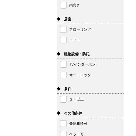
南向き
◆ 居室
フローリング
ロフト
◆ 建物設備・防犯
TVインターホン
オートロック
◆ 条件
２Ｆ以上
◆ その他条件
楽器相談可
ペット可