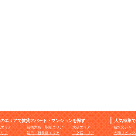
市のエリアで賃貸アパート・マンションを探す
人気特集で
地エリア
前橋大島・駒形エリア
大胡エリア
積水のシャー
エリア
箱田・新前橋エリア
二之宮エリア
大和リビング