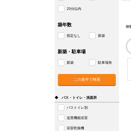
20分以内
築年数
棟
指定なし
新築
新築・駐車場
新築
駐車場有
◆ バス・トイレ・洗面所
バストイレ別
追焚機能浴室
浴室乾燥機