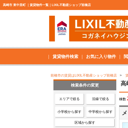
高崎市 東中里町 ｜賃貸物件一覧｜LIXIL不動産ショップ前橋店
賃貸物件検索
お気に入り物件
閲
前橋市の賃貸はLIXIL不動産ショップ前橋店
高
検索条件の変更
エリアで絞る
沿線で絞る
棟数
小学校から探す
中学校から探す
メ
区域から探す