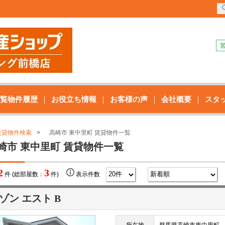
覧物件履歴
お役立ち情報
お客様の声
会社概要
スタ
賃貸物件検索
高崎市 東中里町 賃貸物件一覧
崎市 東中里町 賃貸物件一覧
2
3
件 (総部屋数：
件)
表示件数
ゾン エスト B