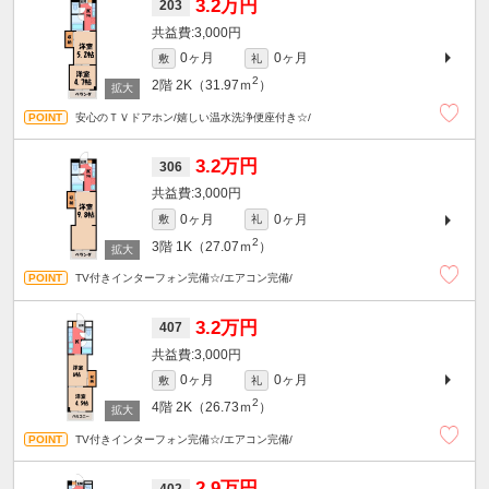
3.2万円
203
3,000円
0ヶ月
0ヶ月
敷
礼
2
2階
2K（31.97ｍ
）
安心のＴＶドアホン/嬉しい温水洗浄便座付き☆/
3.2万円
306
3,000円
0ヶ月
0ヶ月
敷
礼
2
3階
1K（27.07ｍ
）
TV付きインターフォン完備☆/エアコン完備/
3.2万円
407
3,000円
0ヶ月
0ヶ月
敷
礼
2
4階
2K（26.73ｍ
）
TV付きインターフォン完備☆/エアコン完備/
2.9万円
402