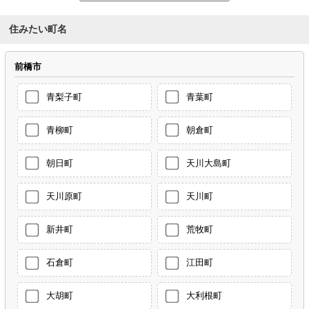
住みたい町名
前橋市
青梨子町
青葉町
青柳町
朝倉町
朝日町
天川大島町
天川原町
天川町
新井町
荒牧町
石倉町
江田町
大胡町
大利根町