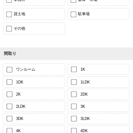
貸土地
駐車場
その他
間取り
ワンルーム
1K
1DK
1LDK
2K
2DK
2LDK
3K
3DK
3LDK
4K
4DK