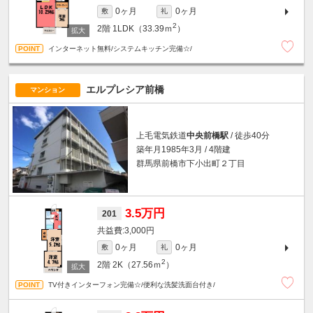
0ヶ月
0ヶ月
敷
礼
2
2階
1LDK（33.39ｍ
）
インターネット無料/システムキッチン完備☆/
エルプレシア前橋
マンション
上毛電気鉄道
中央前橋駅
/ 徒歩40分
築年月1985年3月 / 4階建
群馬県前橋市下小出町２丁目
3.5万円
201
3,000円
0ヶ月
0ヶ月
敷
礼
2
2階
2K（27.56ｍ
）
TV付きインターフォン完備☆/便利な洗髪洗面台付き/