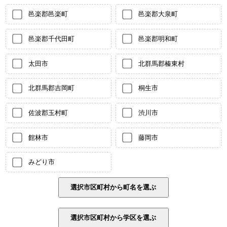
邑楽郡邑楽町
邑楽郡大泉町
邑楽郡千代田町
邑楽郡明和町
太田市
北群馬郡榛東村
北群馬郡吉岡町
桐生市
佐波郡玉村町
渋川市
館林市
藤岡市
みどり市