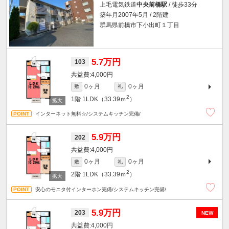
上毛電気鉄道
中央前橋駅
/ 徒歩33分
築年月2007年5月 / 2階建
群馬県前橋市下小出町１丁目
5.7万円
103
4,000円
0ヶ月
0ヶ月
敷
礼
2
1階
1LDK（33.39ｍ
）
インターネット無料☆/システムキッチン完備/
5.9万円
202
4,000円
0ヶ月
0ヶ月
敷
礼
2
2階
1LDK（33.39ｍ
）
安心のモニタ付インターホン完備/システムキッチン完備/
5.9万円
203
NEW
4,000円