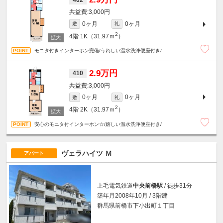
3,000円
0ヶ月
0ヶ月
敷
礼
2
4階
1K（31.97ｍ
）
モニタ付きインターホン完備/うれしい温水洗浄便座付き/
2.9万円
410
3,000円
0ヶ月
0ヶ月
敷
礼
2
4階
2K（31.97ｍ
）
安心のモニタ付インターホン☆/嬉しい温水洗浄便座付き/
ヴェラハイツ Ｍ
アパート
上毛電気鉄道
中央前橋駅
/ 徒歩31分
築年月2008年10月 / 3階建
群馬県前橋市下小出町１丁目