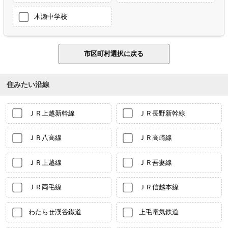
木瀬中学校
住みたい沿線
ＪＲ上越新幹線
ＪＲ長野新幹線
ＪＲ八高線
ＪＲ高崎線
ＪＲ上越線
ＪＲ吾妻線
ＪＲ両毛線
ＪＲ信越本線
わたらせ渓谷鐵道
上毛電気鉄道