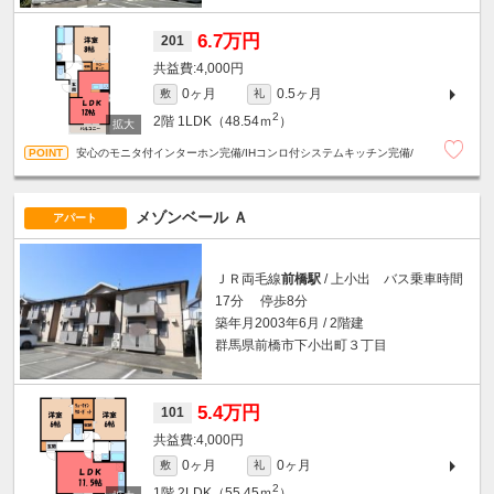
6.7万円
201
4,000円
0ヶ月
0.5ヶ月
敷
礼
2
2階
1LDK（48.54ｍ
）
安心のモニタ付インターホン完備/IHコンロ付システムキッチン完備/
メゾンベール Ａ
アパート
ＪＲ両毛線
前橋駅
/ 上小出 バス乗車時間
17分 停歩8分
築年月2003年6月 / 2階建
群馬県前橋市下小出町３丁目
5.4万円
101
4,000円
0ヶ月
0ヶ月
敷
礼
2
1階
2LDK（55.45ｍ
）