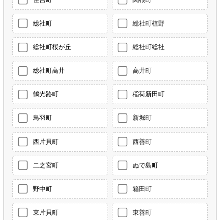
総社町
総社町植野
総社町桜が丘
総社町総社
総社町高井
高井町
鶴光路町
稲荷新田町
鳥羽町
新堀町
西片貝町
西善町
二之宮町
ぬで島町
野中町
箱田町
東片貝町
東善町