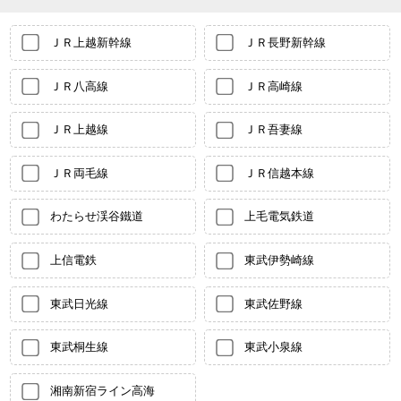
ＪＲ上越新幹線
ＪＲ長野新幹線
ＪＲ八高線
ＪＲ高崎線
ＪＲ上越線
ＪＲ吾妻線
ＪＲ両毛線
ＪＲ信越本線
わたらせ渓谷鐵道
上毛電気鉄道
上信電鉄
東武伊勢崎線
東武日光線
東武佐野線
東武桐生線
東武小泉線
湘南新宿ライン高海