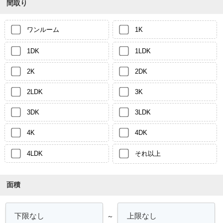
間取り
ワンルーム
1K
1DK
1LDK
2K
2DK
2LDK
3K
3DK
3LDK
4K
4DK
4LDK
それ以上
面積
～