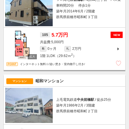
車時間20分 停歩1分
築年月2014年6月 / 2階建
群馬県前橋市昭和町３丁目
5.7万円
105
NEW
5,000円
0ヶ月
2万円
敷
礼
2
1階
1LDK（29.62ｍ
）
インターネット無料☆/追い焚き・室内物干し付き/
昭和マンション
マンション
上毛電気鉄道
中央前橋駅
/ 徒歩25分
築年月1986年2月 / 3階建
群馬県前橋市昭和町２丁目