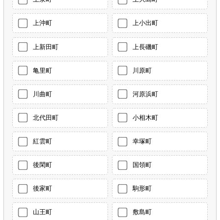
上沖町
上小出町
上新田町
上長磯町
亀里町
川原町
川曲町
河原浜町
北代田町
小相木町
紅雲町
幸塚町
後閑町
国領町
後家町
駒形町
山王町
敷島町