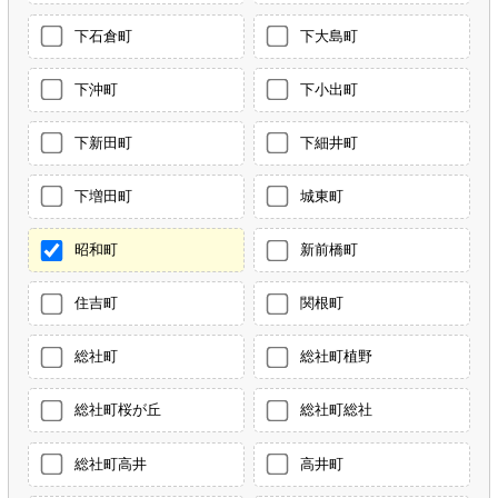
下石倉町
下大島町
下沖町
下小出町
下新田町
下細井町
下増田町
城東町
昭和町
新前橋町
住吉町
関根町
総社町
総社町植野
総社町桜が丘
総社町総社
総社町高井
高井町