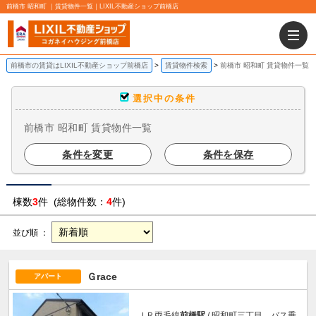
前橋市 昭和町 ｜賃貸物件一覧｜LIXIL不動産ショップ前橋店
前橋市の賃貸はLIXIL不動産ショップ前橋店
賃貸物件検索
前橋市 昭和町 賃貸物件一覧
選択中の条件
前橋市 昭和町 賃貸物件一覧
条件を変更
条件を保存
棟数
3
件 (総物件数：
4
件)
並び順 ：
Ｇrace
アパート
ＪＲ両毛線
前橋駅
/ 昭和町三丁目 バス乗