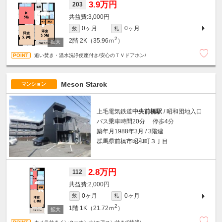
3.9万円
203
3,000円
0ヶ月
0ヶ月
敷
礼
2
2階
2K（35.96ｍ
）
追い焚き・温水洗浄便座付き/安心のＴＶドアホン/
Meson Starck
マンション
上毛電気鉄道
中央前橋駅
/ 昭和団地入口
バス乗車時間20分 停歩4分
築年月1988年3月 / 3階建
群馬県前橋市昭和町３丁目
2.8万円
112
2,000円
0ヶ月
0ヶ月
敷
礼
2
1階
1K（21.72ｍ
）