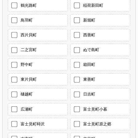
鶴光路町
稲荷新田町
鳥羽町
新堀町
西片貝町
西善町
二之宮町
ぬで島町
野中町
箱田町
東片貝町
東善町
樋越町
日吉町
広瀬町
富士見町小暮
富士見町時沢
富士見町原之郷