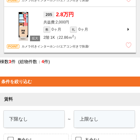
カメラ付きインターホン☆/エアコン付きで快適/
2.8万円
205
2,000円
0ヶ月
0ヶ月
敷
礼
2
2階
1K（22.86ｍ
）
カメラ付きインターホン☆/エアコン付きで快適/
棟数
3
件 (総物件数：
4
件)
条件を絞り込む
賃料
～
敷金なし
礼金なし