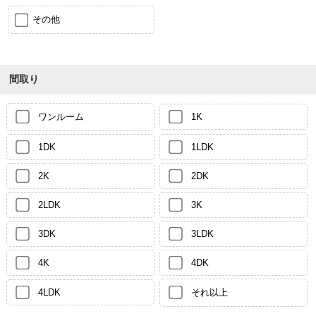
その他
間取り
ワンルーム
1K
1DK
1LDK
2K
2DK
2LDK
3K
3DK
3LDK
4K
4DK
4LDK
それ以上