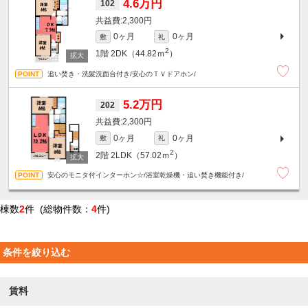
4.6万円
102
2,300円
0ヶ月
0ヶ月
敷
礼
2
1階
2DK（44.82ｍ
）
追い焚き・洗髪洗面台付き/安心のＴＶドアホン/
5.2万円
202
2,300円
0ヶ月
0ヶ月
敷
礼
2
2階
2LDK（57.02ｍ
）
安心のモニタ付インターホン☆/浴室乾燥機・追い焚き機能付き/
棟数
2
件 (総物件数：
4
件)
条件を絞り込む
賃料