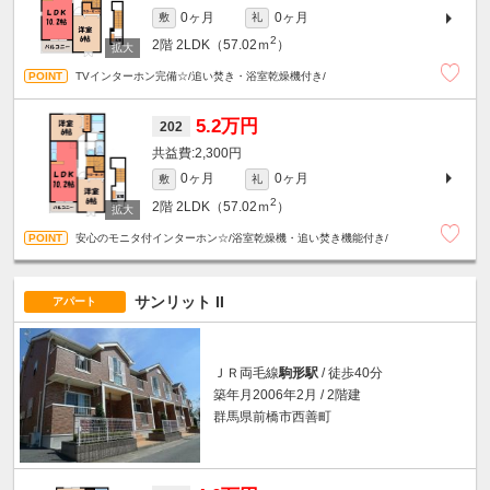
0ヶ月
0ヶ月
敷
礼
2
2階
2LDK（57.02ｍ
）
TVインターホン完備☆/追い焚き・浴室乾燥機付き/
5.2万円
202
2,300円
0ヶ月
0ヶ月
敷
礼
2
2階
2LDK（57.02ｍ
）
安心のモニタ付インターホン☆/浴室乾燥機・追い焚き機能付き/
サンリット II
アパート
ＪＲ両毛線
駒形駅
/ 徒歩40分
築年月2006年2月 / 2階建
群馬県前橋市西善町