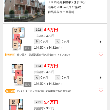
ＪＲ両毛線
駒形駅
/ 徒歩36分
築年月2006年2月 / 2階建
群馬県前橋市西善町
4.6万円
102
2,300円
0ヶ月
0ヶ月
敷
礼
2
1階
2DK（44.82ｍ
）
追い焚き・洗髪洗面台付き/安心のＴＶドアホン/
4.7万円
104
2,300円
0ヶ月
0ヶ月
敷
礼
2
1階
2DK（44.82ｍ
）
TVインターホン完備/追い焚き機能付き浴室完備/
5.4万円
201
2,300円