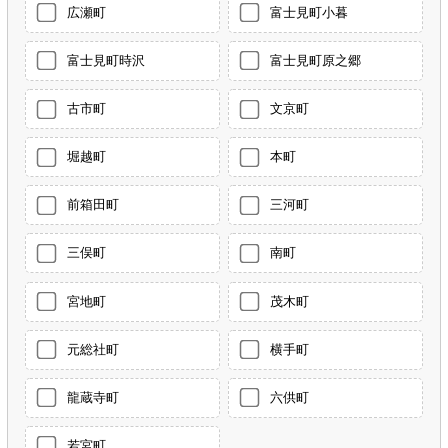
広瀬町
富士見町小暮
富士見町時沢
富士見町原之郷
古市町
文京町
堀越町
本町
前箱田町
三河町
三俣町
南町
宮地町
茂木町
元総社町
横手町
龍蔵寺町
六供町
若宮町