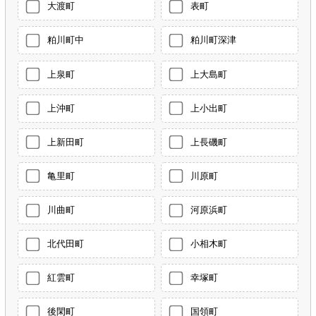
大渡町
表町
粕川町中
粕川町深津
上泉町
上大島町
上沖町
上小出町
上新田町
上長磯町
亀里町
川原町
川曲町
河原浜町
北代田町
小相木町
紅雲町
幸塚町
後閑町
国領町