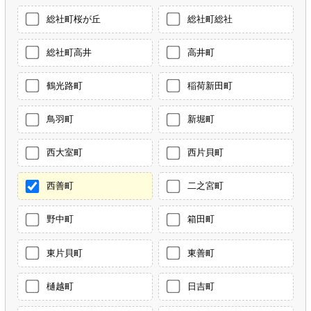
総社町桜が丘
総社町総社
総社町高井
高井町
鶴光路町
稲荷新田町
鳥羽町
新堀町
西大室町
西片貝町
西善町
二之宮町
野中町
箱田町
東片貝町
東善町
樋越町
日吉町