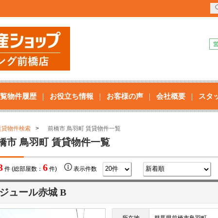
覧物件履歴
お役立ち情報
お客様の声
会社概要
スタ
賃貸物件検索
前橋市 鳥羽町 賃貸物件一覧
橋市 鳥羽町 賃貸物件一覧
3
6
件 (総部屋数：
件)
表示件数
ジュール赤城 B