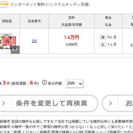
インターネット無料☆/システムキッチン完備/
賃料
敷金
間取図
部屋番号
共益費/管理費
礼金
7.6万円
0ヶ月
敷
101
4,000円
1ヶ月
礼
4
3
6
数
件 (総部屋数：
件)
表示件数
前橋市 賃貸の物件をお探しですか？当社では掲載している物件以外にも多数物件情
前橋市 の物件一覧の中でご希望の物件が見つからない！もっと詳しく知りたい！
ビスをご利用 ください！前橋市 関連の情報ならLIXIL不動産ショップ前橋店にお任