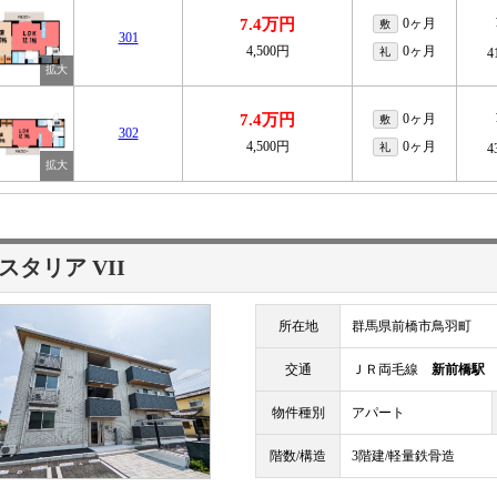
7.4万円
0ヶ月
敷
301
4,500円
0ヶ月
礼
4
7.4万円
0ヶ月
敷
302
4,500円
0ヶ月
礼
4
スタリア VII
所在地
群馬県前橋市鳥羽町
交通
ＪＲ両毛線
新前橋駅
物件種別
アパート
階数/構造
3階建/軽量鉄骨造