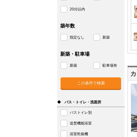
20分以内
築年数
指定なし
新築
新築・駐車場
新築
駐車場有
カ
◆ バス・トイレ・洗面所
バストイレ別
追焚機能浴室
浴室乾燥機