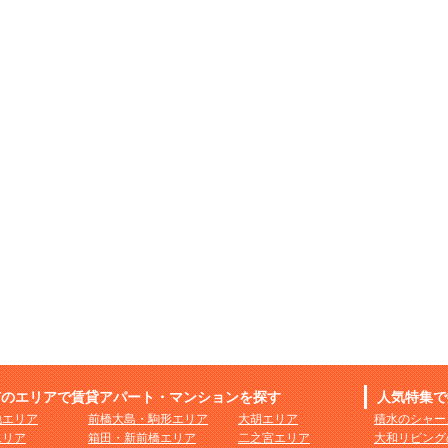
市のエリアで賃貸アパート・マンションを探す
人気特集で
地エリア
前橋大島・駒形エリア
大胡エリア
積水のシャー
エリア
箱田・新前橋エリア
二之宮エリア
大和リビング