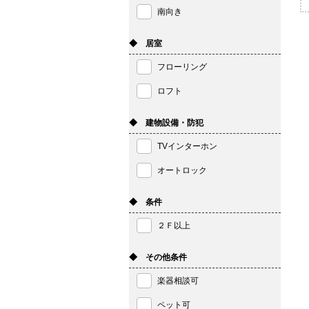
南向き
◆ 居室
フローリング
ロフト
◆ 建物設備・防犯
TVインターホン
オートロック
◆ 条件
２Ｆ以上
◆ その他条件
楽器相談可
ペット可