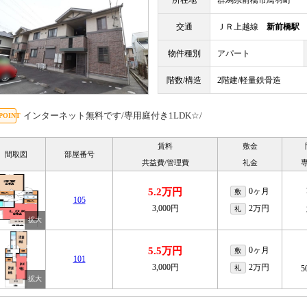
所在地
群馬県前橋市鳥羽町
交通
ＪＲ上越線
新前橋駅
物件種別
アパート
階数/構造
2階建/軽量鉄骨造
インターネット無料です/専用庭付き1LDK☆/
賃料
敷金
間取図
部屋番号
共益費/管理費
礼金
5.2万円
0ヶ月
敷
105
3,000円
2万円
礼
5.5万円
0ヶ月
敷
101
3,000円
2万円
礼
5