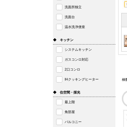
洗面所独立
洗面台
温水洗浄便座
◆ キッチン
システムキッチン
ガスコンロ対応
2口コンロ
IHクッキングヒーター
棟
◆ 住空間・採光
最上階
角部屋
バルコニー