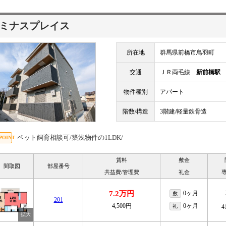
ミナスプレイス
所在地
群馬県前橋市鳥羽町
交通
ＪＲ両毛線
新前橋駅
物件種別
アパート
階数/構造
3階建/軽量鉄骨造
ペット飼育相談可/築浅物件の1LDK/
賃料
敷金
間取図
部屋番号
共益費/管理費
礼金
7.2万円
0ヶ月
敷
201
4,500円
0ヶ月
礼
4