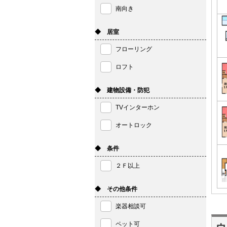
南向き
◆ 居室
フローリング
ロフト
◆ 建物設備・防犯
TVインターホン
オートロック
◆ 条件
２Ｆ以上
◆ その他条件
楽器相談可
ペット可