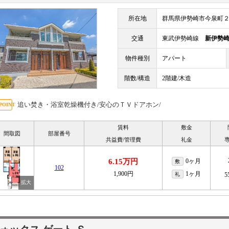
所在地
群馬県伊勢崎市今泉町
交通
東武伊勢崎線
新伊勢
物件種別
アパート
階数/構造
2階建/木造
追い焚き・浴室乾燥機付き/安心のＴＶドアホン/
賃料
敷金
間取図
部屋番号
共益費/管理費
礼金
6.15万円
0ヶ月
敷
102
1,900円
1ヶ月
礼
5