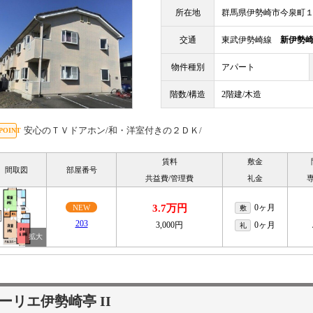
所在地
群馬県伊勢崎市今泉町
交通
東武伊勢崎線
新伊勢
物件種別
アパート
階数/構造
2階建/木造
安心のＴＶドアホン/和・洋室付きの２ＤＫ/
賃料
敷金
間取図
部屋番号
共益費/管理費
礼金
3.7万円
0ヶ月
NEW
敷
203
3,000円
0ヶ月
礼
ーリエ伊勢崎亭 II