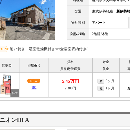
所在地
群馬県伊勢崎市今泉町
交通
東武伊勢崎線
新伊勢
物件種別
アパート
階数/構造
2階建/木造
追い焚き・浴室乾燥機付き☆/全居室収納付き/
賃料
敷金
間取図
部屋番号
共益費/管理費
礼金
5.45万円
0ヶ月
NEW
敷
102
2,300円
1ヶ月
礼
5
ニオンIII A