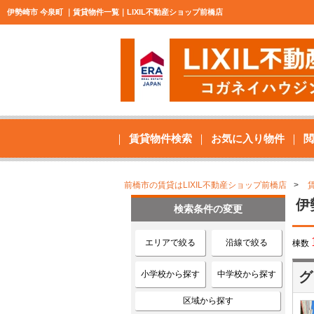
伊勢崎市 今泉町 ｜賃貸物件一覧｜LIXIL不動産ショップ前橋店
賃貸物件検索
お気に入り物件
閲
前橋市の賃貸はLIXIL不動産ショップ前橋店
伊
検索条件の変更
エリアで絞る
沿線で絞る
棟数
小学校から探す
中学校から探す
グ
区域から探す