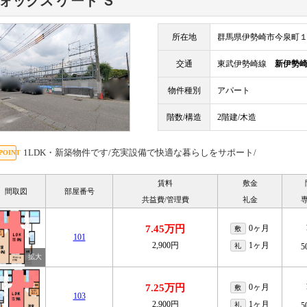
ォックス ゲート Ｓ
所在地
群馬県伊勢崎市今泉町
交通
東武伊勢崎線
新伊勢
物件種別
アパート
階数/構造
2階建/木造
1LDK・新築物件です/充実設備で快適な暮らしをサポート/
賃料
敷金
間取図
部屋番号
共益費/管理費
礼金
7.45万円
0ヶ月
敷
101
2,900円
1ヶ月
礼
5
7.25万円
0ヶ月
敷
103
2,900円
1ヶ月
礼
5