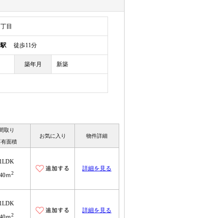
１丁目
崎駅
徒歩11分
築年月
新築
間取り
お気に入り
物件詳細
専有面積
1LDK
詳細を見る
2
40ｍ
1LDK
詳細を見る
2
40ｍ