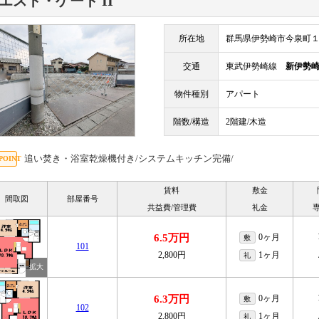
エスト・ゲート II
所在地
群馬県伊勢崎市今泉町
交通
東武伊勢崎線
新伊勢
物件種別
アパート
階数/構造
2階建/木造
追い焚き・浴室乾燥機付き/システムキッチン完備/
賃料
敷金
間取図
部屋番号
共益費/管理費
礼金
6.5万円
0ヶ月
敷
101
2,800円
1ヶ月
礼
6.3万円
0ヶ月
敷
102
2,800円
1ヶ月
礼