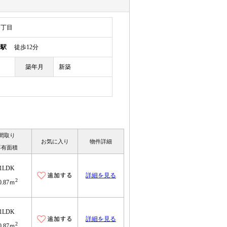
１丁目
崎駅
徒歩12分
築年月
新築
間取り
お気に入り
物件詳細
専有面積
1LDK
詳細を見る
2
0.87ｍ
1LDK
詳細を見る
2
0.87ｍ