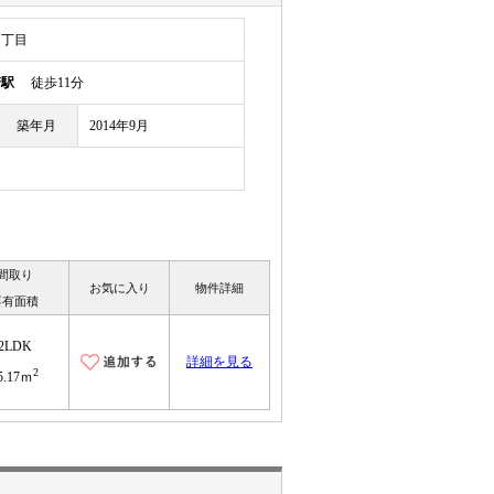
２丁目
崎駅
徒歩11分
築年月
2014年9月
間取り
お気に入り
物件詳細
専有面積
2LDK
詳細を見る
2
5.17ｍ