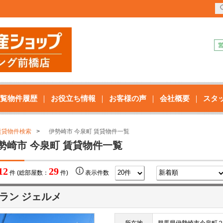
覧物件履歴
お役立ち情報
お客様の声
会社概要
スタ
賃貸物件検索
伊勢崎市 今泉町 賃貸物件一覧
勢崎市 今泉町 賃貸物件一覧
12
29
件 (総部屋数：
件)
表示件数
ラン ジェルメ