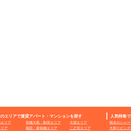
市のエリアで賃貸アパート・マンションを探す
人気特集で
地エリア
前橋大島・駒形エリア
大胡エリア
積水のシャー
エリア
箱田・新前橋エリア
二之宮エリア
大和リビング