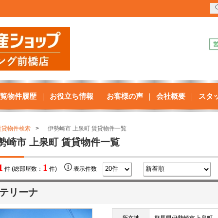
覧物件履歴
お役立ち情報
お客様の声
会社概要
スタ
賃貸物件検索
伊勢崎市 上泉町 賃貸物件一覧
勢崎市 上泉町 賃貸物件一覧
1
1
件 (総部屋数：
件)
表示件数
テリーナ