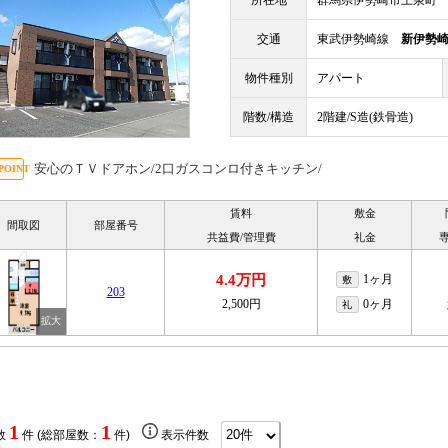
所在地
群馬県伊勢崎市上泉町
交通
東武伊勢崎線
新伊勢
物件種別
アパート
階数/構造
2階建/S造(鉄骨造)
安心のＴＶドアホン/2口ガスコンロ付きキッチン/
賃料
敷金
間取図
部屋番号
共益費/管理費
礼金
4.4万円
1ヶ月
敷
203
2,500円
0ヶ月
礼
1
1
数
件 (総部屋数：
件)
表示件数