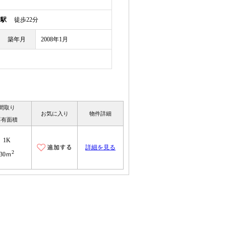
崎駅
徒歩22分
築年月
2008年1月
間取り
お気に入り
物件詳細
専有面積
1K
詳細を見る
2
30ｍ