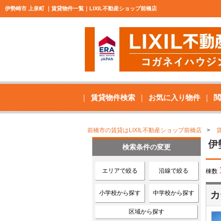
伊勢崎市 上泉町 ｜賃貸物件一覧｜LIXIL不動産ショップ前橋店
賃貸物件検索
お気に入り物件
閲
前橋市の賃貸はLIXIL不動産ショップ前橋店
伊
検索条件の変更
エリアで絞る
沿線で絞る
棟数
小学校から探す
中学校から探す
カ
区域から探す