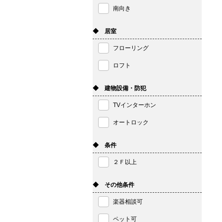
南向き
◆ 居室
フローリング
ロフト
◆ 建物設備・防犯
TVインターホン
オートロック
◆ 条件
２Ｆ以上
◆ その他条件
楽器相談可
ペット可