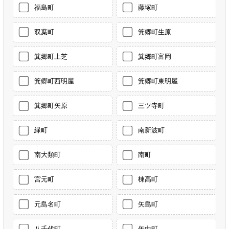
福島町
藤塚町
双葉町
箕郷町生原
箕郷町上芝
箕郷町富岡
箕郷町西明屋
箕郷町東明屋
箕郷町矢原
三ツ寺町
緑町
南新波町
南大類町
南町
宮元町
棟高町
元島名町
矢島町
八千代町
矢中町