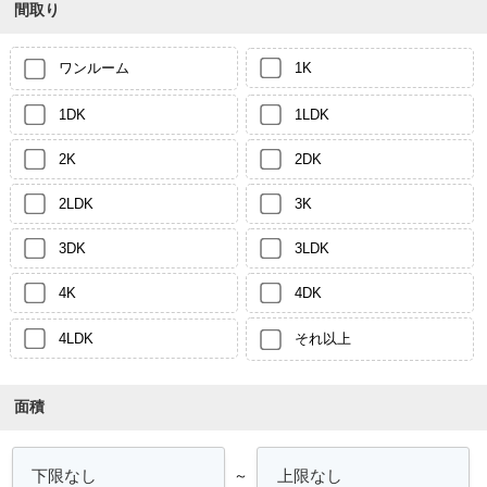
間取り
ワンルーム
1K
1DK
1LDK
2K
2DK
2LDK
3K
3DK
3LDK
4K
4DK
4LDK
それ以上
面積
～