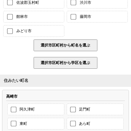
佐波郡玉村町
渋川市
館林市
藤岡市
みどり市
住みたい町名
高崎市
阿久津町
足門町
東町
あら町