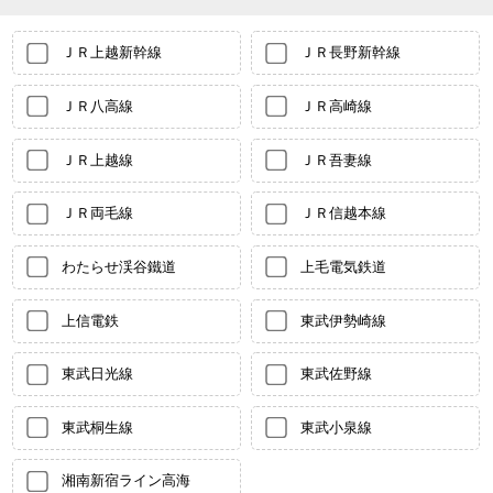
ＪＲ上越新幹線
ＪＲ長野新幹線
ＪＲ八高線
ＪＲ高崎線
ＪＲ上越線
ＪＲ吾妻線
ＪＲ両毛線
ＪＲ信越本線
わたらせ渓谷鐵道
上毛電気鉄道
上信電鉄
東武伊勢崎線
東武日光線
東武佐野線
東武桐生線
東武小泉線
湘南新宿ライン高海