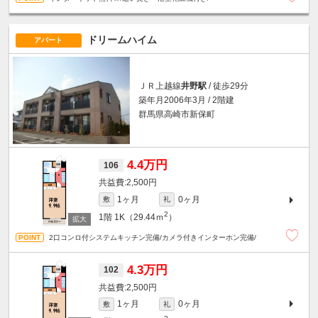
ドリームハイム
アパート
ＪＲ上越線
井野駅
/ 徒歩29分
築年月2006年3月 / 2階建
群馬県高崎市新保町
4.4万円
106
2,500円
1ヶ月
0ヶ月
敷
礼
2
1階
1K（29.44ｍ
）
2口コンロ付システムキッチン完備/カメラ付きインターホン完備/
4.3万円
102
2,500円
1ヶ月
0ヶ月
敷
礼