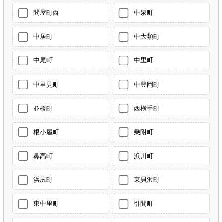
問屋町西
中泉町
中居町
中大類町
中尾町
中里町
中里見町
中豊岡町
並榎町
西横手町
根小屋町
乗附町
鼻高町
浜川町
浜尻町
東貝沢町
東中里町
引間町