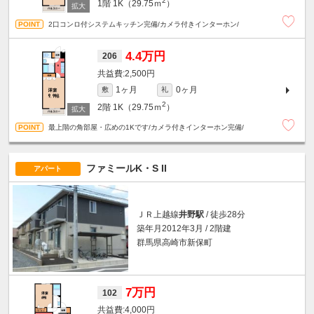
2
1階
1K（29.75ｍ
）
2口コンロ付システムキッチン完備/カメラ付きインターホン/
4.4万円
206
2,500円
1ヶ月
0ヶ月
敷
礼
2
2階
1K（29.75ｍ
）
最上階の角部屋・広めの1Kです/カメラ付きインターホン完備/
ファミールK・S II
アパート
ＪＲ上越線
井野駅
/ 徒歩28分
築年月2012年3月 / 2階建
群馬県高崎市新保町
7万円
102
4,000円