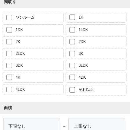
間取り
ワンルーム
1K
1DK
1LDK
2K
2DK
2LDK
3K
3DK
3LDK
4K
4DK
4LDK
それ以上
面積
～