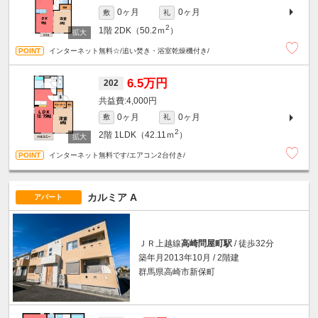
0ヶ月
0ヶ月
敷
礼
2
1階
2DK（50.2ｍ
）
インターネット無料☆/追い焚き・浴室乾燥機付き/
6.5万円
202
4,000円
0ヶ月
0ヶ月
敷
礼
2
2階
1LDK（42.11ｍ
）
インターネット無料です/エアコン2台付き/
カルミア A
アパート
ＪＲ上越線
高崎問屋町駅
/ 徒歩32分
築年月2013年10月 / 2階建
群馬県高崎市新保町