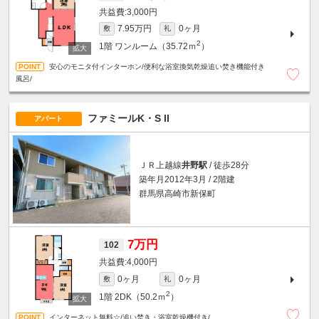
3,000円
7.95万円
0ヶ月
敷
礼
2
1階
ワンルーム（35.72ｍ
）
安心のモニタ付インターホン/便利な浴室換気乾燥追い焚き機能付き
風呂/
ファミールK・S II
アパート
ＪＲ上越線
井野駅
/ 徒歩28分
築年月2012年3月 / 2階建
群馬県高崎市新保町
7万円
102
4,000円
0ヶ月
0ヶ月
敷
礼
2
1階
2DK（50.2ｍ
）
インターネット無料☆/追い焚き・浴室乾燥機付き/