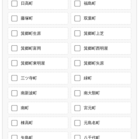
日高町
福島町
藤塚町
双葉町
箕郷町生原
箕郷町上芝
箕郷町富岡
箕郷町西明屋
箕郷町東明屋
箕郷町矢原
三ツ寺町
緑町
南新波町
南大類町
南町
宮元町
棟高町
元島名町
矢島町
八千代町