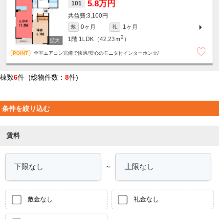
5.8万円
101
3,100円
0ヶ月
1ヶ月
敷
礼
2
1階
1LDK（42.23ｍ
）
全室エアコン完備で快適/安心のモニタ付インターホン☆/
棟数
6
件 (総物件数：
8
件)
条件を絞り込む
賃料
～
敷金なし
礼金なし