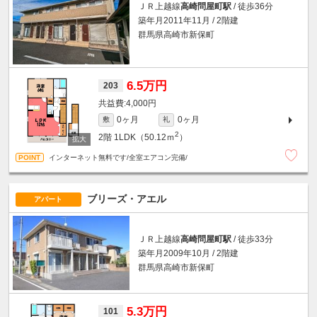
ＪＲ上越線
高崎問屋町駅
/ 徒歩36分
築年月2011年11月 / 2階建
群馬県高崎市新保町
6.5万円
203
4,000円
0ヶ月
0ヶ月
敷
礼
2
2階
1LDK（50.12ｍ
）
インターネット無料です/全室エアコン完備/
ブリーズ・アエル
アパート
ＪＲ上越線
高崎問屋町駅
/ 徒歩33分
築年月2009年10月 / 2階建
群馬県高崎市新保町
5.3万円
101