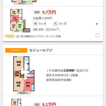
5.7万円
202
2,000円
0ヶ月
0ヶ月
敷
礼
2
2階
3DK（52.54ｍ
）
追い焚き機能付き☆/TVインターホン完備/
セジュールフジ
アパート
ＪＲ信越本線
北高崎駅
/ 徒歩27分
築年月2000年3月 / 2階建
群馬県高崎市筑縄町
5.1万円
102