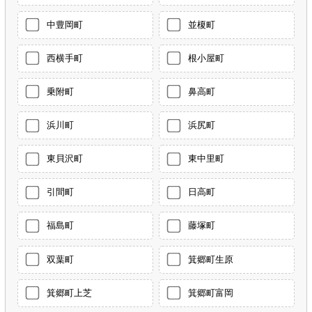
中豊岡町
並榎町
西横手町
根小屋町
乗附町
鼻高町
浜川町
浜尻町
東貝沢町
東中里町
引間町
日高町
福島町
藤塚町
双葉町
箕郷町生原
箕郷町上芝
箕郷町富岡