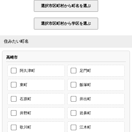
住みたい町名
高崎市
阿久津町
足門町
東町
飯塚町
石原町
井出町
井野町
岩鼻町
歌川町
江木町