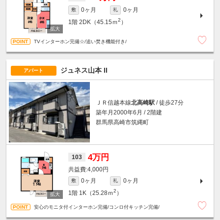
0ヶ月
0ヶ月
敷
礼
2
1階
2DK（45.15ｍ
）
TVインターホン完備☆/追い焚き機能付き/
ジュネス山本 II
アパート
ＪＲ信越本線
北高崎駅
/ 徒歩27分
築年月2000年6月 / 2階建
群馬県高崎市筑縄町
4万円
103
4,000円
0ヶ月
0ヶ月
敷
礼
2
1階
1K（25.28ｍ
）
安心のモニタ付インターホン完備/コンロ付キッチン完備/