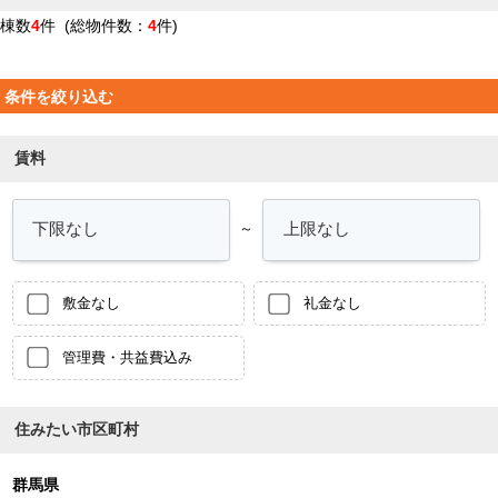
棟数
4
件 (総物件数：
4
件)
条件を絞り込む
賃料
～
敷金なし
礼金なし
管理費・共益費込み
住みたい市区町村
群馬県