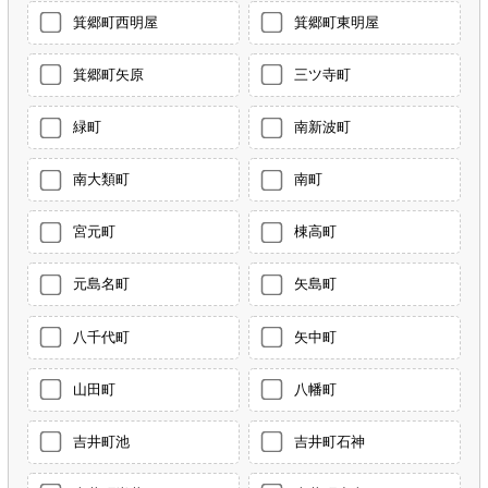
箕郷町西明屋
箕郷町東明屋
箕郷町矢原
三ツ寺町
緑町
南新波町
南大類町
南町
宮元町
棟高町
元島名町
矢島町
八千代町
矢中町
山田町
八幡町
吉井町池
吉井町石神