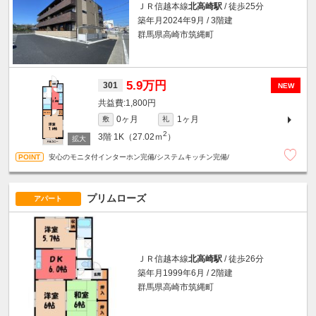
ＪＲ信越本線
北高崎駅
/ 徒歩25分
築年月2024年9月 / 3階建
群馬県高崎市筑縄町
5.9万円
301
NEW
1,800円
0ヶ月
1ヶ月
敷
礼
2
3階
1K（27.02ｍ
）
安心のモニタ付インターホン完備/システムキッチン完備/
プリムローズ
アパート
ＪＲ信越本線
北高崎駅
/ 徒歩26分
築年月1999年6月 / 2階建
群馬県高崎市筑縄町