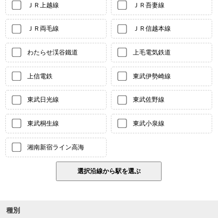
ＪＲ上越線
ＪＲ吾妻線
ＪＲ両毛線
ＪＲ信越本線
わたらせ渓谷鐵道
上毛電気鉄道
上信電鉄
東武伊勢崎線
東武日光線
東武佐野線
東武桐生線
東武小泉線
湘南新宿ライン高海
種別