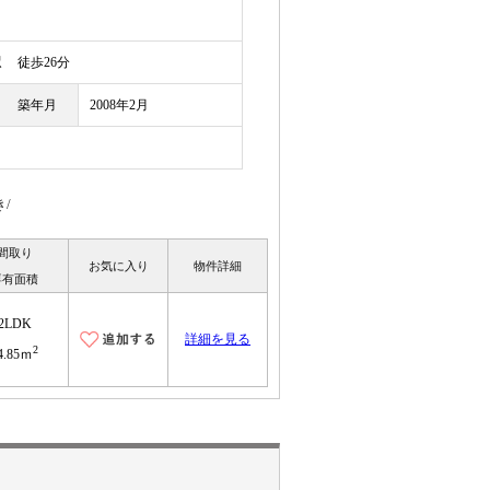
駅
徒歩26分
築年月
2008年2月
/
間取り
お気に入り
物件詳細
専有面積
2LDK
詳細を見る
2
4.85ｍ