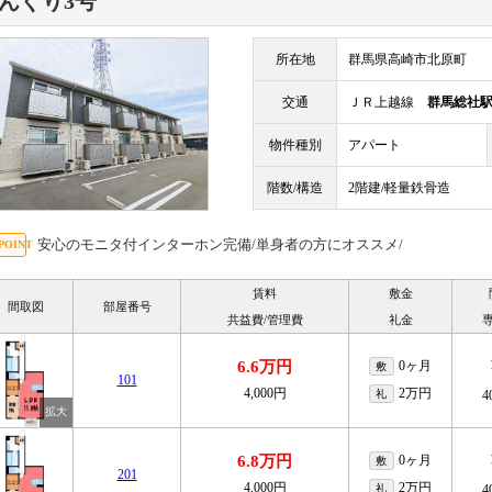
んぐり3号
所在地
群馬県高崎市北原町
交通
ＪＲ上越線
群馬総社
物件種別
アパート
階数/構造
2階建/軽量鉄骨造
安心のモニタ付インターホン完備/単身者の方にオススメ/
賃料
敷金
間取図
部屋番号
共益費/管理費
礼金
6.6万円
0ヶ月
敷
101
4,000円
2万円
礼
4
6.8万円
0ヶ月
敷
201
4,000円
2万円
礼
4