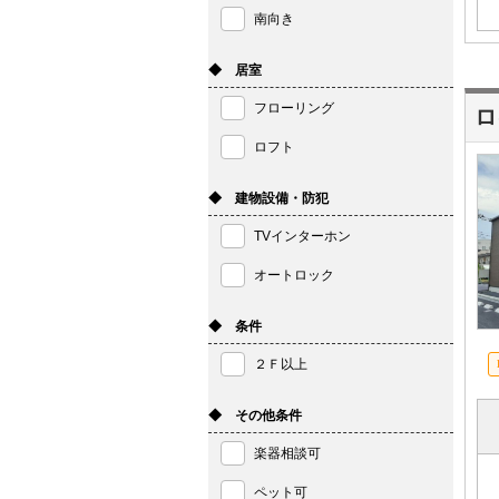
南向き
◆ 居室
フローリング
ロ
ロフト
◆ 建物設備・防犯
TVインターホン
オートロック
◆ 条件
２Ｆ以上
◆ その他条件
楽器相談可
ペット可