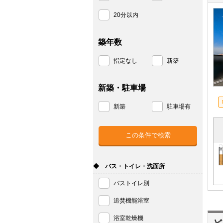
20分以内
築年数
指定なし
新築
新築・駐車場
新築
駐車場有
◆ バス・トイレ・洗面所
バストイレ別
追焚機能浴室
浴室乾燥機