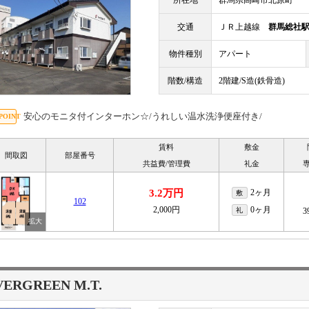
所在地
群馬県高崎市北原町
交通
ＪＲ上越線
群馬総社
物件種別
アパート
階数/構造
2階建/S造(鉄骨造)
安心のモニタ付インターホン☆/うれしい温水洗浄便座付き/
賃料
敷金
間取図
部屋番号
共益費/管理費
礼金
3.2万円
2ヶ月
敷
102
2,000円
0ヶ月
礼
3
VERGREEN M.T.