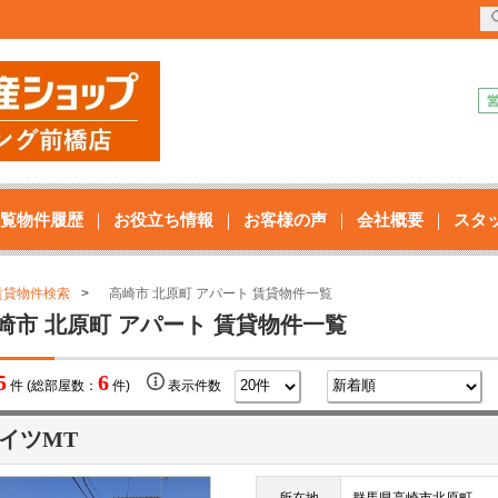
覧物件履歴
お役立ち情報
お客様の声
会社概要
スタ
賃貸物件検索
高崎市 北原町 アパート 賃貸物件一覧
崎市 北原町 アパート 賃貸物件一覧
5
6
件 (総部屋数：
件)
表示件数
イツMT