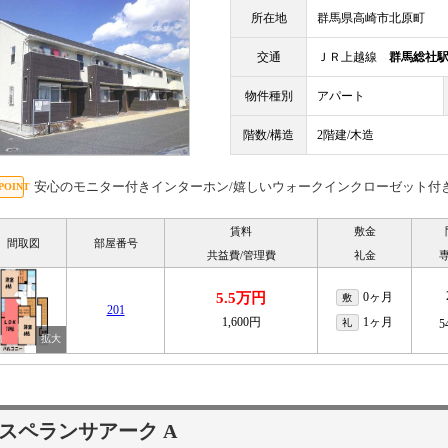
所在地
群馬県高崎市北原町
交通
ＪＲ上越線
群馬総社
物件種別
アパート
階数/構造
2階建/木造
安心のモニター付きインターホン/嬉しいウォークインクローゼット付き
賃料
敷金
間取図
部屋番号
共益費/管理費
礼金
5.5万円
0ヶ月
敷
201
1,600円
1ヶ月
礼
5
スペランサアーク A