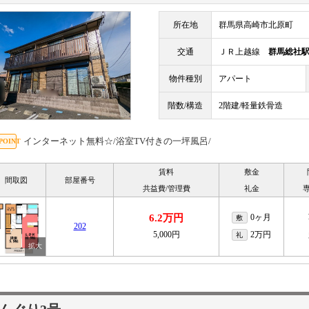
所在地
群馬県高崎市北原町
交通
ＪＲ上越線
群馬総社
物件種別
アパート
階数/構造
2階建/軽量鉄骨造
インターネット無料☆/浴室TV付きの一坪風呂/
賃料
敷金
間取図
部屋番号
共益費/管理費
礼金
6.2万円
0ヶ月
敷
202
5,000円
2万円
礼