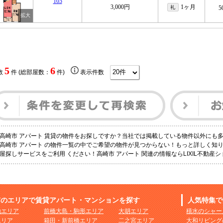
103
3,000円
1ヶ月
礼
5
5
6
数
件 (総部屋数：
件)
表示件数
高崎市 アパート 賃貸の物件をお探しですか？当社では掲載している物件以外にも
高崎市 アパート の物件一覧の中でご希望の物件が見つからない！もっと詳しく知
屋探しサービスをご利用 ください！高崎市 アパート 関連の情報ならLIXIL不動
市のエリアで賃貸アパート・マンションを探す
人気特集で
地エリア
前橋大島・駒形エリア
大胡エリア
積水のシャー
エリア
箱田・新前橋エリア
二之宮エリア
大和リビング