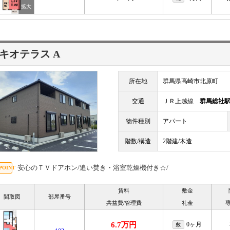
キオテラス A
所在地
群馬県高崎市北原町
交通
ＪＲ上越線
群馬総社
物件種別
アパート
階数/構造
2階建/木造
安心のＴＶドアホン/追い焚き・浴室乾燥機付き☆/
賃料
敷金
間取図
部屋番号
共益費/管理費
礼金
6.7万円
0ヶ月
敷