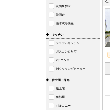
ど
洗面所独立
洗面台
温水洗浄便座
◆ キッチン
システムキッチン
ガスコンロ対応
2口コンロ
IHクッキングヒーター
◆ 住空間・採光
最上階
角部屋
バルコニー