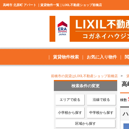
高崎市 北原町 アパート ｜賃貸物件一覧｜LIXIL不動産ショップ前橋店
賃貸物件検索
お気に入り物件
閲
前橋市の賃貸はLIXIL不動産ショップ前橋店
高
検索条件の変更
エリアで絞る
沿線で絞る
棟数
小学校から探す
中学校から探す
ハ
区域から探す