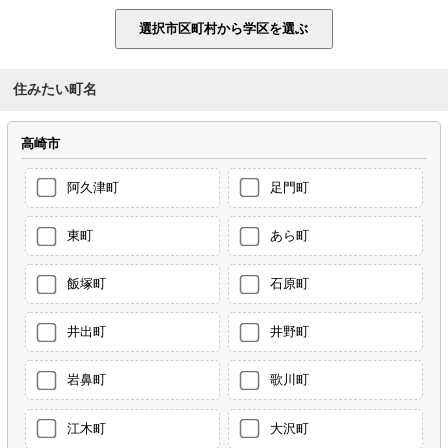
住みたい町名
高崎市
阿久津町
足門町
東町
あら町
飯塚町
石原町
井出町
井野町
岩鼻町
歌川町
江木町
大沢町