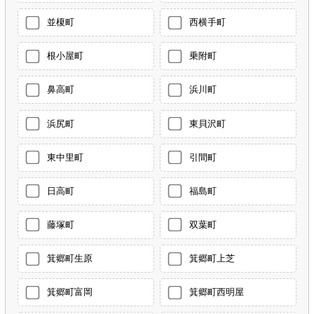
並榎町
西横手町
根小屋町
乗附町
鼻高町
浜川町
浜尻町
東貝沢町
東中里町
引間町
日高町
福島町
藤塚町
双葉町
箕郷町生原
箕郷町上芝
箕郷町富岡
箕郷町西明屋