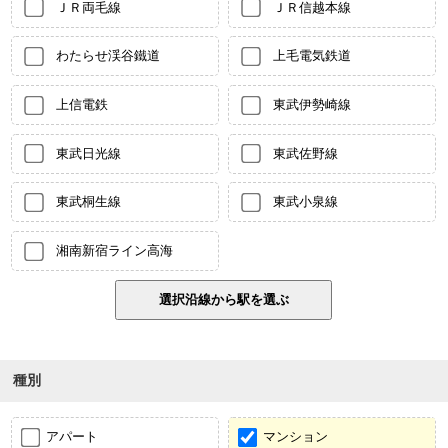
ＪＲ両毛線
ＪＲ信越本線
わたらせ渓谷鐵道
上毛電気鉄道
上信電鉄
東武伊勢崎線
東武日光線
東武佐野線
東武桐生線
東武小泉線
湘南新宿ライン高海
種別
アパート
マンション