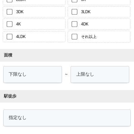
3DK
3LDK
4K
4DK
4LDK
それ以上
面積
～
駅徒歩