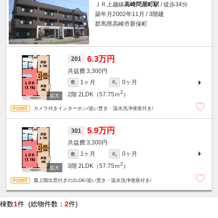
ＪＲ上越線
高崎問屋町駅
/ 徒歩34分
築年月2002年11月 / 3階建
群馬県高崎市新保町
6.3万円
201
3,300円
1ヶ月
0ヶ月
敷
礼
2
2階
2LDK（57.75ｍ
）
カメラ付きインターホン/追い焚き・温水洗浄便座付き/
5.9万円
301
3,300円
1ヶ月
0ヶ月
敷
礼
2
3階
2LDK（57.75ｍ
）
最上階出窓付きの2LDK/追い焚き・温水洗浄便座付き/
棟数
1
件 (総物件数：
2
件)