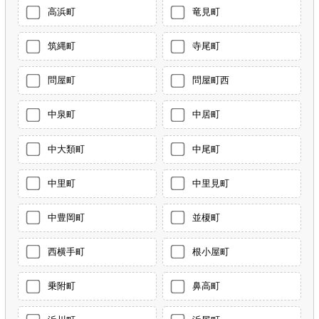
高浜町
竜見町
筑縄町
寺尾町
問屋町
問屋町西
中泉町
中居町
中大類町
中尾町
中里町
中里見町
中豊岡町
並榎町
西横手町
根小屋町
乗附町
鼻高町