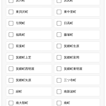
浜川町
浜尻町
東貝沢町
東中里町
引間町
日高町
福島町
藤塚町
双葉町
箕郷町生原
箕郷町上芝
箕郷町富岡
箕郷町西明屋
箕郷町東明屋
箕郷町矢原
三ツ寺町
緑町
南新波町
南大類町
南町