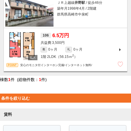
ＪＲ上越線
井野駅
/ 徒歩46分
築年月1998年4月 / 2階建
群馬県高崎市中泉町
6.5万円
106
3,500円
0ヶ月
0ヶ月
敷
礼
2
1階
2LDK（56.15ｍ
）
安心のモニタ付インターホン完備/インターネット無料/
棟数
1
件 (総物件数：
1
件)
条件を絞り込む
賃料