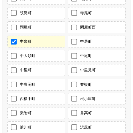
筑縄町
寺尾町
問屋町
問屋町西
中泉町
中居町
中大類町
中尾町
中里町
中里見町
中豊岡町
並榎町
西横手町
根小屋町
乗附町
鼻高町
浜川町
浜尻町