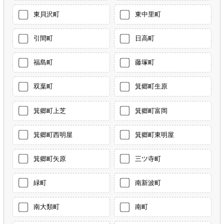
東貝沢町
東中里町
引間町
日高町
福島町
藤塚町
双葉町
箕郷町生原
箕郷町上芝
箕郷町富岡
箕郷町西明屋
箕郷町東明屋
箕郷町矢原
三ツ寺町
緑町
南新波町
南大類町
南町