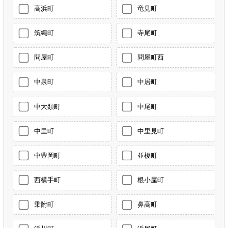
高浜町
竜見町
筑縄町
寺尾町
問屋町
問屋町西
中泉町
中居町
中大類町
中尾町
中里町
中里見町
中豊岡町
並榎町
西横手町
根小屋町
乗附町
鼻高町