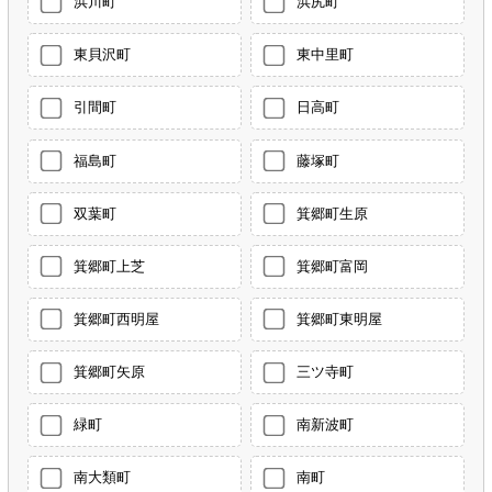
浜川町
浜尻町
東貝沢町
東中里町
引間町
日高町
福島町
藤塚町
双葉町
箕郷町生原
箕郷町上芝
箕郷町富岡
箕郷町西明屋
箕郷町東明屋
箕郷町矢原
三ツ寺町
緑町
南新波町
南大類町
南町