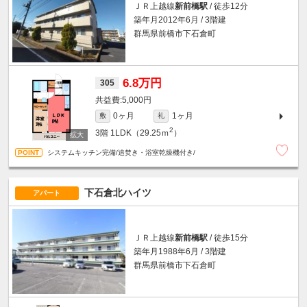
ＪＲ上越線
新前橋駅
/ 徒歩12分
築年月2012年6月 / 3階建
群馬県前橋市下石倉町
6.8万円
305
5,000円
0ヶ月
1ヶ月
敷
礼
2
3階
1LDK（29.25ｍ
）
システムキッチン完備/追焚き・浴室乾燥機付き/
下石倉北ハイツ
アパート
ＪＲ上越線
新前橋駅
/ 徒歩15分
築年月1988年6月 / 3階建
群馬県前橋市下石倉町