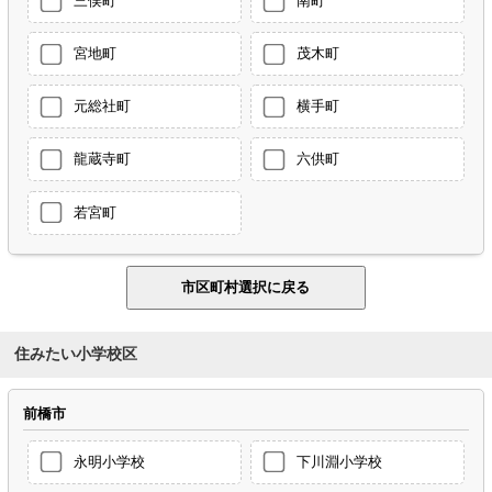
三俣町
南町
宮地町
茂木町
元総社町
横手町
龍蔵寺町
六供町
若宮町
住みたい小学校区
前橋市
永明小学校
下川淵小学校