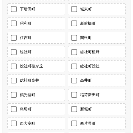
下増田町
城東町
昭和町
新前橋町
住吉町
関根町
総社町
総社町植野
総社町桜が丘
総社町総社
総社町高井
高井町
鶴光路町
稲荷新田町
鳥羽町
新堀町
西大室町
西片貝町