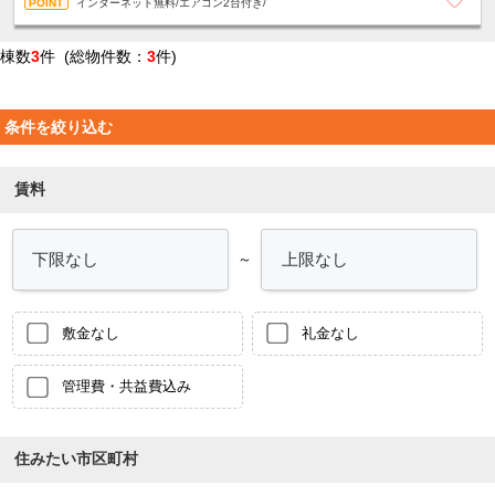
インターネット無料/エアコン2台付き/
棟数
3
件 (総物件数：
3
件)
条件を絞り込む
賃料
～
敷金なし
礼金なし
管理費・共益費込み
住みたい市区町村