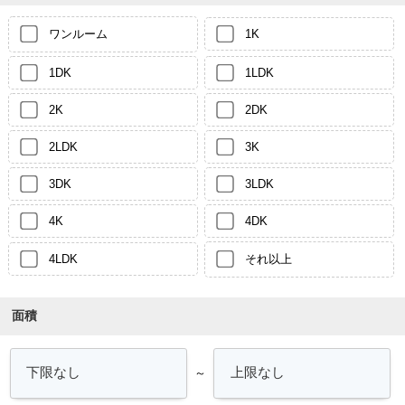
ワンルーム
1K
1DK
1LDK
2K
2DK
2LDK
3K
3DK
3LDK
4K
4DK
4LDK
それ以上
面積
～