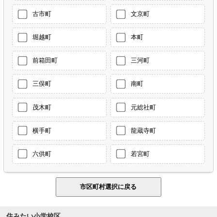
古市町
文京町
堀越町
本町
前箱田町
三河町
三俣町
南町
茂木町
元総社町
横手町
龍蔵寺町
六供町
若宮町
住みたい小学校区