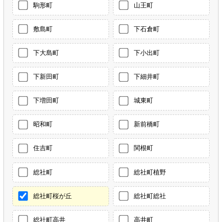
駒形町
山王町
敷島町
下石倉町
下大島町
下小出町
下新田町
下細井町
下増田町
城東町
昭和町
新前橋町
住吉町
関根町
総社町
総社町植野
総社町桜が丘
総社町総社
総社町高井
高井町