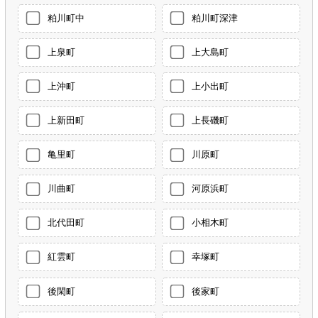
粕川町中
粕川町深津
上泉町
上大島町
上沖町
上小出町
上新田町
上長磯町
亀里町
川原町
川曲町
河原浜町
北代田町
小相木町
紅雲町
幸塚町
後閑町
後家町