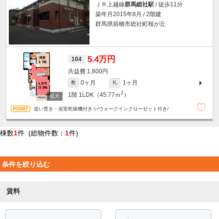
ＪＲ上越線
群馬総社駅
/ 徒歩11分
築年月2015年8月 / 2階建
群馬県前橋市総社町桜が丘
5.4万円
104
1,800円
0ヶ月
1ヶ月
敷
礼
2
1階
1LDK（45.77ｍ
）
追い焚き・浴室乾燥機付き☆/ウォークインクローゼット付き/
棟数
1
件 (総物件数：
1
件)
条件を絞り込む
賃料