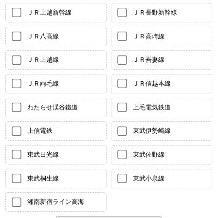
ＪＲ上越新幹線
ＪＲ長野新幹線
ＪＲ八高線
ＪＲ高崎線
ＪＲ上越線
ＪＲ吾妻線
ＪＲ両毛線
ＪＲ信越本線
わたらせ渓谷鐵道
上毛電気鉄道
上信電鉄
東武伊勢崎線
東武日光線
東武佐野線
東武桐生線
東武小泉線
湘南新宿ライン高海