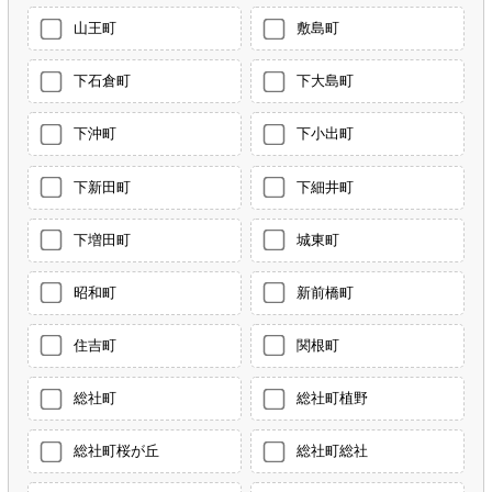
山王町
敷島町
下石倉町
下大島町
下沖町
下小出町
下新田町
下細井町
下増田町
城東町
昭和町
新前橋町
住吉町
関根町
総社町
総社町植野
総社町桜が丘
総社町総社