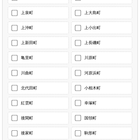
上泉町
上大島町
上沖町
上小出町
上新田町
上長磯町
亀里町
川原町
川曲町
河原浜町
北代田町
小相木町
紅雲町
幸塚町
後閑町
国領町
後家町
駒形町