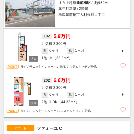
ＪＲ上越線
新前橋駅
/ 徒歩35分
築年月新築 / 2階建
群馬県前橋市大利根町１丁目
5.9万円
102
2,300円
0ヶ月
1ヶ月
敷
礼
2
1階
1K（33.2ｍ
）
安心のモニタ付インターホン完備/システムキッチン完備/
6.6万円
202
2,300円
0ヶ月
1ヶ月
敷
礼
2
2階
1LDK（44.32ｍ
）
安心のモニタ付インターホン/システムキッチン完備/
ファミーユ C
アパート