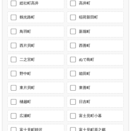
総社町高井
高井町
鶴光路町
稲荷新田町
鳥羽町
新堀町
西片貝町
西善町
二之宮町
ぬで島町
野中町
箱田町
東片貝町
東善町
樋越町
日吉町
広瀬町
富士見町小暮
富士見町時沢
富士見町原之郷