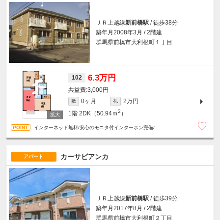
ＪＲ上越線
新前橋駅
/ 徒歩38分
築年月2008年3月 / 2階建
群馬県前橋市大利根町１丁目
6.3万円
102
3,000円
0ヶ月
2万円
敷
礼
2
1階
2DK（50.94ｍ
）
インターネット無料/安心のモニタ付インターホン完備/
カーサビアンカ
アパート
ＪＲ上越線
新前橋駅
/ 徒歩39分
築年月2017年8月 / 2階建
群馬県前橋市大利根町２丁目