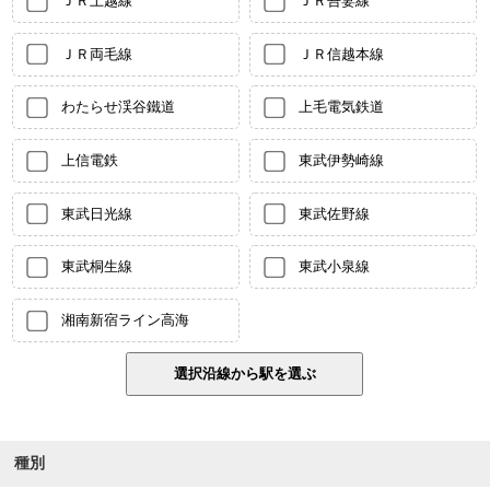
ＪＲ上越線
ＪＲ吾妻線
ＪＲ両毛線
ＪＲ信越本線
わたらせ渓谷鐵道
上毛電気鉄道
上信電鉄
東武伊勢崎線
東武日光線
東武佐野線
東武桐生線
東武小泉線
湘南新宿ライン高海
種別