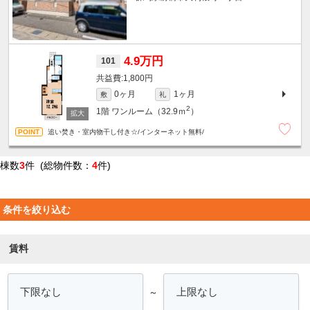
4.9万円
101
1,800円
0ヶ月
1ヶ月
敷
礼
2
1階
ワンルーム（32.9ｍ
）
追い焚き・室内物干し付き☆/インターネット無料/
棟数
3
件 (総物件数：
4
件)
条件を絞り込む
賃料
～