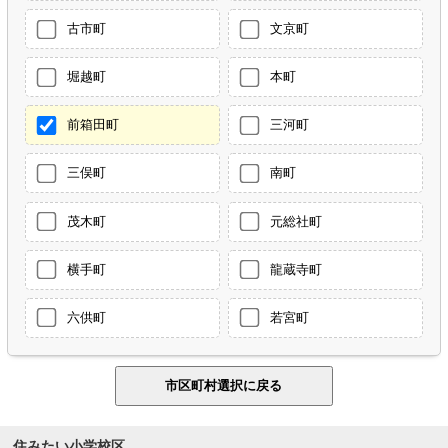
古市町
文京町
堀越町
本町
前箱田町
三河町
三俣町
南町
茂木町
元総社町
横手町
龍蔵寺町
六供町
若宮町
住みたい小学校区