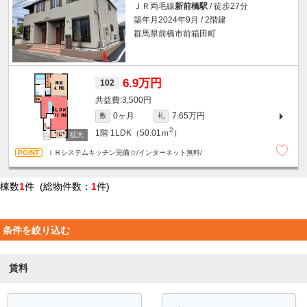
ＪＲ両毛線
新前橋駅
/ 徒歩27分
築年月2024年9月 / 2階建
群馬県前橋市前箱田町
6.9万円
102
3,500円
0ヶ月
7.65万円
敷
礼
2
1階
1LDK（50.01ｍ
）
ＩＨシステムキッチン完備☆/インターネット無料/
棟数
1
件 (総物件数：
1
件)
条件を絞り込む
賃料