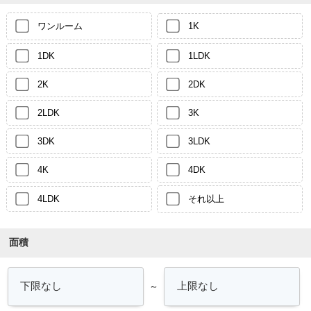
ワンルーム
1K
1DK
1LDK
2K
2DK
2LDK
3K
3DK
3LDK
4K
4DK
4LDK
それ以上
面積
～