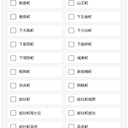
駒形町
山王町
敷島町
下石倉町
下大島町
下小出町
下新田町
下細井町
下増田町
城東町
昭和町
新前橋町
住吉町
関根町
総社町
総社町植野
総社町桜が丘
総社町総社
総社町高井
高井町