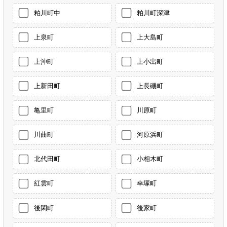
粕川町中
粕川町深津
上泉町
上大島町
上沖町
上小出町
上新田町
上長磯町
亀里町
川原町
川曲町
河原浜町
北代田町
小相木町
紅雲町
幸塚町
後閑町
後家町