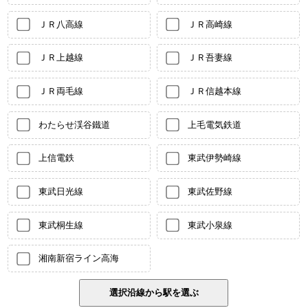
ＪＲ八高線
ＪＲ高崎線
ＪＲ上越線
ＪＲ吾妻線
ＪＲ両毛線
ＪＲ信越本線
わたらせ渓谷鐵道
上毛電気鉄道
上信電鉄
東武伊勢崎線
東武日光線
東武佐野線
東武桐生線
東武小泉線
湘南新宿ライン高海