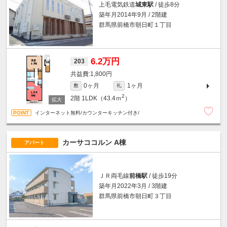
上毛電気鉄道
城東駅
/ 徒歩8分
築年月2014年9月 / 2階建
群馬県前橋市朝日町１丁目
6.2万円
203
1,800円
0ヶ月
1ヶ月
敷
礼
2
2階
1LDK（43.4ｍ
）
インターネット無料/カウンターキッチン付き/
カーサココルン A棟
アパート
ＪＲ両毛線
前橋駅
/ 徒歩19分
築年月2022年3月 / 3階建
群馬県前橋市朝日町３丁目