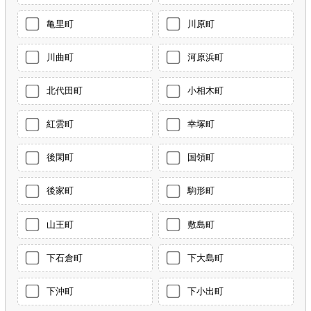
亀里町
川原町
川曲町
河原浜町
北代田町
小相木町
紅雲町
幸塚町
後閑町
国領町
後家町
駒形町
山王町
敷島町
下石倉町
下大島町
下沖町
下小出町