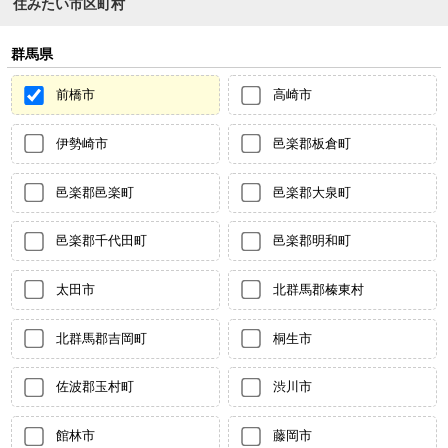
住みたい市区町村
群馬県
前橋市
高崎市
伊勢崎市
邑楽郡板倉町
邑楽郡邑楽町
邑楽郡大泉町
邑楽郡千代田町
邑楽郡明和町
太田市
北群馬郡榛東村
北群馬郡吉岡町
桐生市
佐波郡玉村町
渋川市
館林市
藤岡市