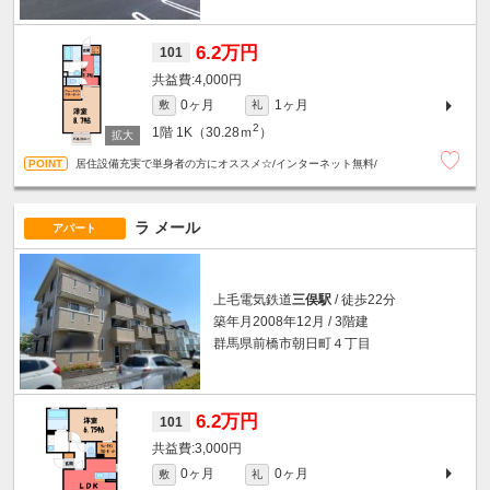
6.2万円
101
4,000円
0ヶ月
1ヶ月
敷
礼
2
1階
1K（30.28ｍ
）
居住設備充実で単身者の方にオススメ☆/インターネット無料/
ラ メール
アパート
上毛電気鉄道
三俣駅
/ 徒歩22分
築年月2008年12月 / 3階建
群馬県前橋市朝日町４丁目
6.2万円
101
3,000円
0ヶ月
0ヶ月
敷
礼