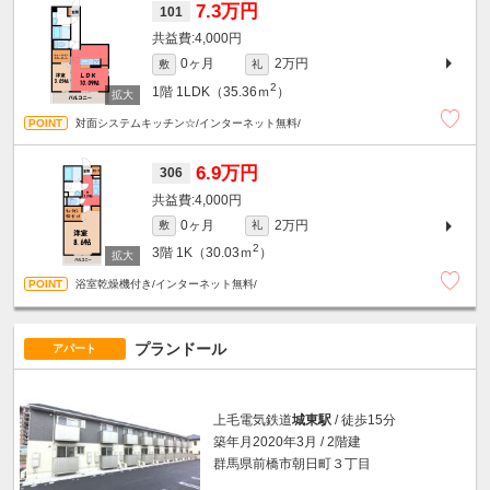
7.3万円
101
4,000円
0ヶ月
2万円
敷
礼
2
1階
1LDK（35.36ｍ
）
対面システムキッチン☆/インターネット無料/
6.9万円
306
4,000円
0ヶ月
2万円
敷
礼
2
3階
1K（30.03ｍ
）
浴室乾燥機付き/インターネット無料/
プランドール
アパート
上毛電気鉄道
城東駅
/ 徒歩15分
築年月2020年3月 / 2階建
群馬県前橋市朝日町３丁目