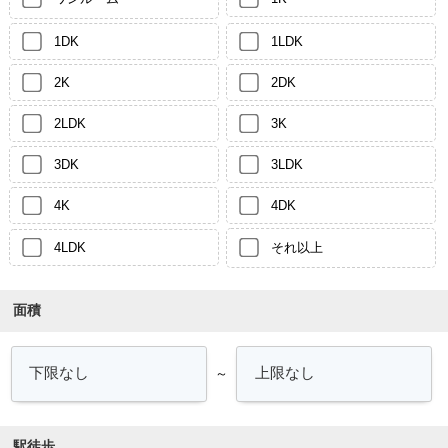
1DK
1LDK
2K
2DK
2LDK
3K
3DK
3LDK
4K
4DK
4LDK
それ以上
面積
～
駅徒歩