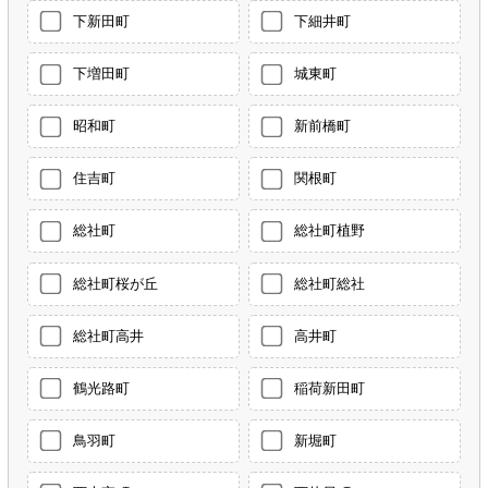
下新田町
下細井町
下増田町
城東町
昭和町
新前橋町
住吉町
関根町
総社町
総社町植野
総社町桜が丘
総社町総社
総社町高井
高井町
鶴光路町
稲荷新田町
鳥羽町
新堀町