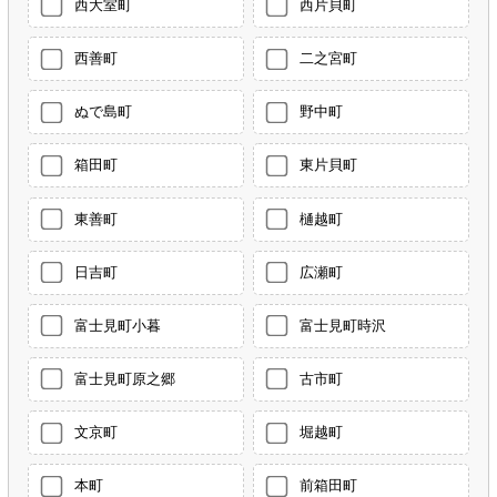
西大室町
西片貝町
西善町
二之宮町
ぬで島町
野中町
箱田町
東片貝町
東善町
樋越町
日吉町
広瀬町
富士見町小暮
富士見町時沢
富士見町原之郷
古市町
文京町
堀越町
本町
前箱田町