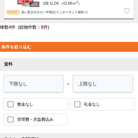
2
1階
1LDK（42.86ｍ
）
追い焚き付きの一坪風呂/インターネット無料☆/
棟数
4
件 (総物件数：
5
件)
条件を絞り込む
賃料
～
敷金なし
礼金なし
管理費・共益費込み