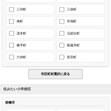
三河町
三俣町
南町
宮地町
茂木町
元総社町
横手町
龍蔵寺町
六供町
若宮町
住みたい小学校区
前橋市