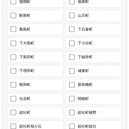
後閑町
後家町
駒形町
山王町
敷島町
下石倉町
下大島町
下小出町
下新田町
下細井町
下増田町
城東町
昭和町
新前橋町
住吉町
関根町
総社町
総社町植野
総社町桜が丘
総社町総社