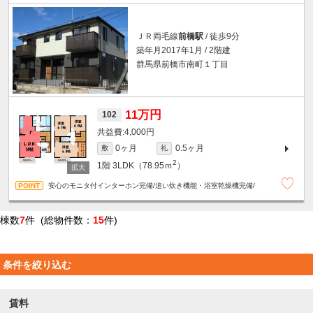
ＪＲ両毛線
前橋駅
/ 徒歩9分
築年月2017年1月 / 2階建
群馬県前橋市南町１丁目
11万円
102
4,000円
0ヶ月
0.5ヶ月
敷
礼
2
1階
3LDK（78.95ｍ
）
安心のモニタ付インターホン完備/追い炊き機能・浴室乾燥機完備/
棟数
7
件 (総物件数：
15
件)
条件を絞り込む
賃料