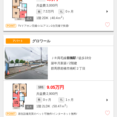
3,000円
7.5万円
0ヶ月
敷
礼
2
1階
2DK（40.4ｍ
）
TVドアホン完備☆/エアコン2台完備で快適/
グロワール
アパート
ＪＲ両毛線
前橋駅
/ 徒歩18分
築年月新築 / 2階建
群馬県前橋市南町２丁目
9.05万円
101
2,900円
0ヶ月
1ヶ月
敷
礼
2
1階
2LDK（50.47ｍ
）
居住設備充実のペット可物件/インターネット無料/