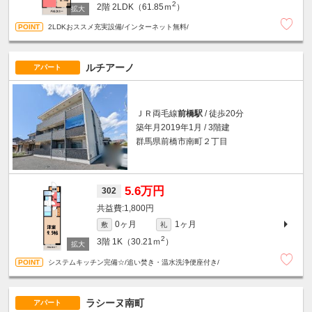
2
2階
2LDK（61.85ｍ
）
2LDKおススメ充実設備/インターネット無料/
ルチアーノ
アパート
ＪＲ両毛線
前橋駅
/ 徒歩20分
築年月2019年1月 / 3階建
群馬県前橋市南町２丁目
5.6万円
302
1,800円
0ヶ月
1ヶ月
敷
礼
2
3階
1K（30.21ｍ
）
システムキッチン完備☆/追い焚き・温水洗浄便座付き/
ラシーヌ南町
アパート