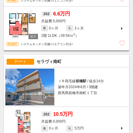
システムキッチン完備☆/エアコン付き/
6.6万円
202
5,000円
0ヶ月
2ヶ月
敷
礼
2
2階
1LDK（39.56ｍ
）
システムキッチン完備☆/エアコン付き/
セラヴィ南町
アパート
ＪＲ両毛線
前橋駅
/ 徒歩14分
築年月2024年8月 / 3階建
群馬県前橋市南町１丁目
10.5万円
202
4,000円
0ヶ月
5万円
敷
礼