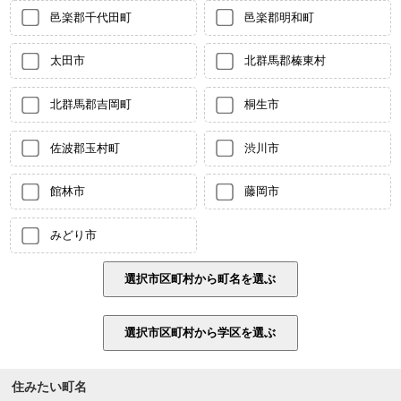
邑楽郡千代田町
邑楽郡明和町
太田市
北群馬郡榛東村
北群馬郡吉岡町
桐生市
佐波郡玉村町
渋川市
館林市
藤岡市
みどり市
住みたい町名