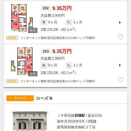
9.35万円
202
2,900円
0ヶ月
1ヶ月
敷
礼
2
2階
2SLDK（62.1ｍ
）
インターネット無料/居住設備充実の２LDKペット可物件/
9.35万円
203
2,900円
0ヶ月
1ヶ月
敷
礼
2
2階
2SLDK（62.1ｍ
）
インターネット無料/居住設備充実の２LDKペット可物件/
ローズ B
アパート
ＪＲ両毛線
前橋駅
/ 徒歩22分
築年月2026年9月 / 2階建
群馬県前橋市南町２丁目