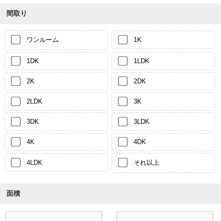
間取り
ワンルーム
1K
1DK
1LDK
2K
2DK
2LDK
3K
3DK
3LDK
4K
4DK
4LDK
それ以上
面積