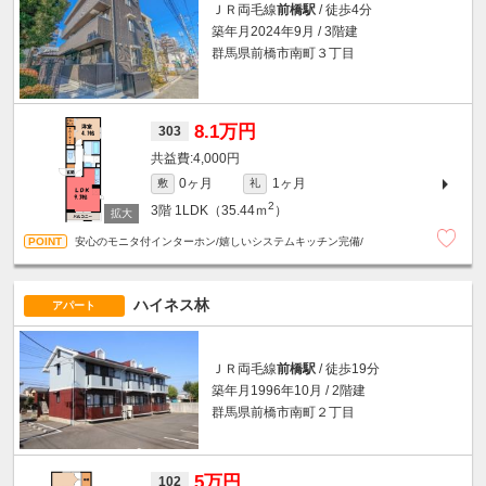
ＪＲ両毛線
前橋駅
/ 徒歩4分
築年月2024年9月 / 3階建
群馬県前橋市南町３丁目
8.1万円
303
4,000円
0ヶ月
1ヶ月
敷
礼
2
3階
1LDK（35.44ｍ
）
安心のモニタ付インターホン/嬉しいシステムキッチン完備/
ハイネス林
アパート
ＪＲ両毛線
前橋駅
/ 徒歩19分
築年月1996年10月 / 2階建
群馬県前橋市南町２丁目
5万円
102