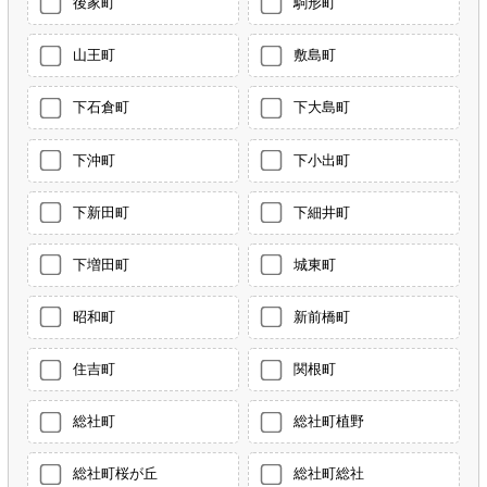
後家町
駒形町
山王町
敷島町
下石倉町
下大島町
下沖町
下小出町
下新田町
下細井町
下増田町
城東町
昭和町
新前橋町
住吉町
関根町
総社町
総社町植野
総社町桜が丘
総社町総社