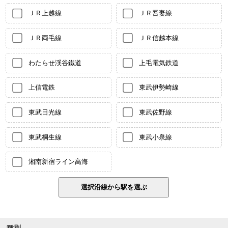
ＪＲ上越線
ＪＲ吾妻線
ＪＲ両毛線
ＪＲ信越本線
わたらせ渓谷鐵道
上毛電気鉄道
上信電鉄
東武伊勢崎線
東武日光線
東武佐野線
東武桐生線
東武小泉線
湘南新宿ライン高海
種別