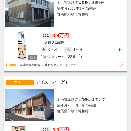
上毛電気鉄道
大胡駅
/ 徒歩6分
築年月2010年3月 / 2階建
群馬県前橋市堀越町
3.9万円
101
2,300円
0ヶ月
1ヶ月
敷
礼
2
1階
ワンルーム（32.9ｍ
）
浴室乾燥機付き☆/対面カウンターキッチン/
アイス・バーグ I
アパート
上毛電気鉄道
大胡駅
/ 徒歩17分
築年月2013年1月 / 2階建
群馬県前橋市堀越町
5.9万円
201