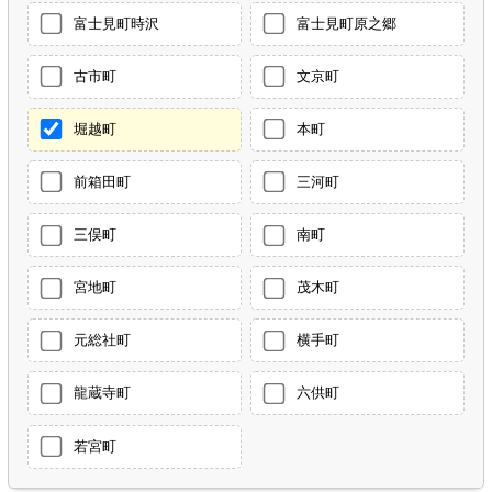
富士見町時沢
富士見町原之郷
古市町
文京町
堀越町
本町
前箱田町
三河町
三俣町
南町
宮地町
茂木町
元総社町
横手町
龍蔵寺町
六供町
若宮町