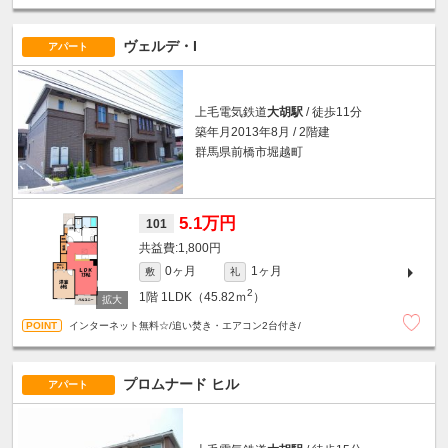
ヴェルデ・I
アパート
上毛電気鉄道
大胡駅
/ 徒歩11分
築年月2013年8月 / 2階建
群馬県前橋市堀越町
5.1万円
101
1,800円
0ヶ月
1ヶ月
敷
礼
2
1階
1LDK（45.82ｍ
）
インターネット無料☆/追い焚き・エアコン2台付き/
プロムナード ヒル
アパート