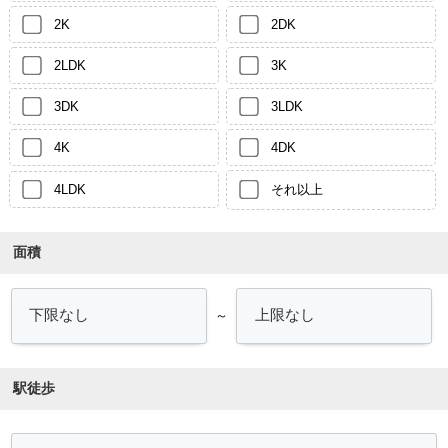
2K
2DK
2LDK
3K
3DK
3LDK
4K
4DK
4LDK
それ以上
面積
～
駅徒歩