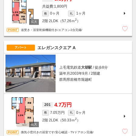
1,800円
0ヶ月
1ヶ月
敷
礼
2
2階
2LDK（57.26ｍ
）
追焚き・浴室乾燥機能付き/エアコン2台完備/
エレガンスクエア A
アパート
上毛電気鉄道
大胡駅
/ 徒歩8分
築年月2003年9月 / 2階建
群馬県前橋市堀越町
4.7万円
201
7.05万円
0ヶ月
敷
礼
2
2階
2LDK（50.33ｍ
）
換気小窓付きの浴室です/安心確認・TVドアホン完備/