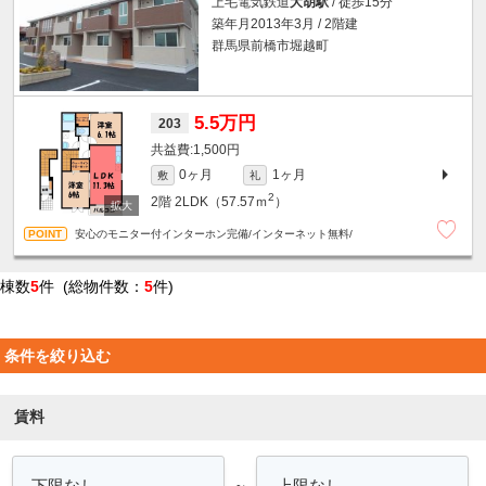
上毛電気鉄道
大胡駅
/ 徒歩15分
築年月2013年3月 / 2階建
群馬県前橋市堀越町
5.5万円
203
1,500円
0ヶ月
1ヶ月
敷
礼
2
2階
2LDK（57.57ｍ
）
安心のモニター付インターホン完備/インターネット無料/
棟数
5
件 (総物件数：
5
件)
条件を絞り込む
賃料
～