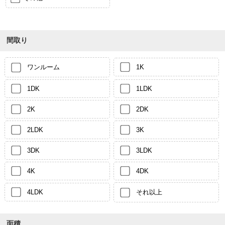
間取り
ワンルーム
1K
1DK
1LDK
2K
2DK
2LDK
3K
3DK
3LDK
4K
4DK
4LDK
それ以上
面積