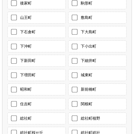
後家町
駒形町
山王町
敷島町
下石倉町
下大島町
下沖町
下小出町
下新田町
下細井町
下増田町
城東町
昭和町
新前橋町
住吉町
関根町
総社町
総社町植野
総社町桜が丘
総社町総社