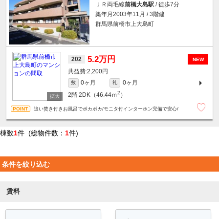
ＪＲ両毛線
前橋大島駅
/ 徒歩7分
築年月2003年11月 / 3階建
群馬県前橋市上大島町
5.2万円
202
NEW
2,200円
0ヶ月
0ヶ月
敷
礼
2
2階
2DK（46.44ｍ
）
追い焚き付きお風呂でポカポカ/モニタ付インターホン完備で安心/
棟数
1
件 (総物件数：
1
件)
条件を絞り込む
賃料