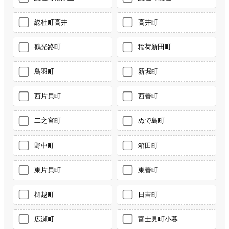
総社町高井
高井町
鶴光路町
稲荷新田町
鳥羽町
新堀町
西片貝町
西善町
二之宮町
ぬで島町
野中町
箱田町
東片貝町
東善町
樋越町
日吉町
広瀬町
富士見町小暮