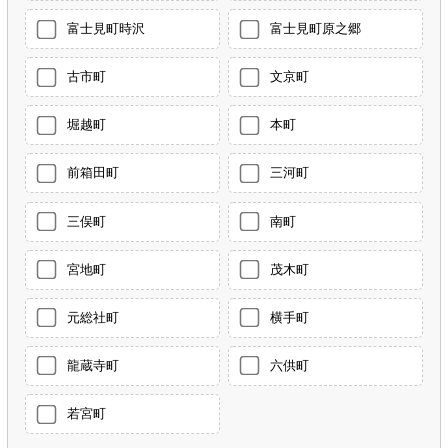
富士見町時沢
富士見町原之郷
古市町
文京町
堀越町
本町
前箱田町
三河町
三俣町
南町
宮地町
茂木町
元総社町
横手町
龍蔵寺町
六供町
若宮町