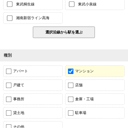
東武桐生線
東武小泉線
湘南新宿ライン高海
種別
アパート
マンション
戸建て
店舗
事務所
倉庫・工場
貸土地
駐車場
その他