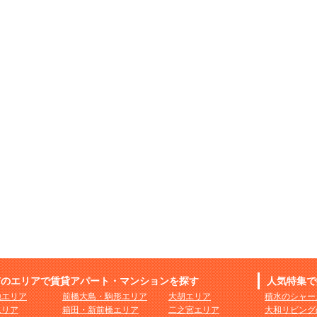
市のエリアで賃貸アパート・マンションを探す
人気特集で
地エリア
前橋大島・駒形エリア
大胡エリア
積水のシャー
エリア
箱田・新前橋エリア
二之宮エリア
大和リビング