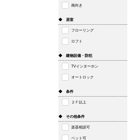
南向き
◆ 居室
フローリング
ロフト
◆ 建物設備・防犯
TVインターホン
オートロック
◆ 条件
２Ｆ以上
◆ その他条件
楽器相談可
ペット可