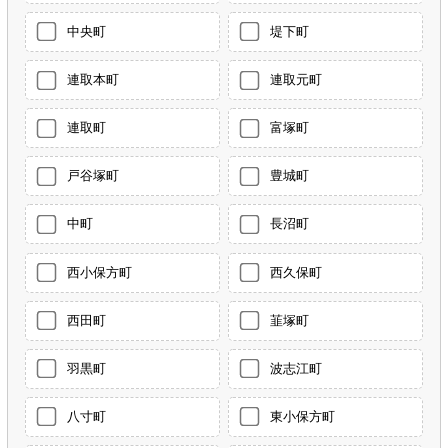
中央町
堤下町
連取本町
連取元町
連取町
富塚町
戸谷塚町
豊城町
中町
長沼町
西小保方町
西久保町
西田町
韮塚町
羽黒町
波志江町
八寸町
東小保方町