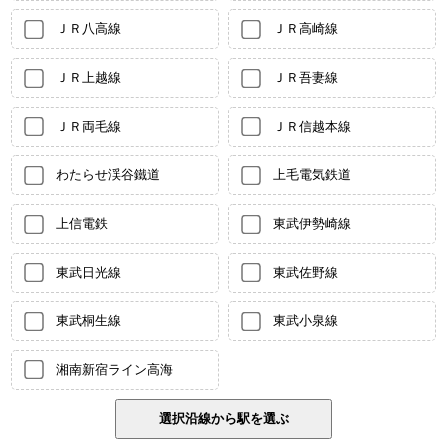
ＪＲ八高線
ＪＲ高崎線
ＪＲ上越線
ＪＲ吾妻線
ＪＲ両毛線
ＪＲ信越本線
わたらせ渓谷鐵道
上毛電気鉄道
上信電鉄
東武伊勢崎線
東武日光線
東武佐野線
東武桐生線
東武小泉線
湘南新宿ライン高海