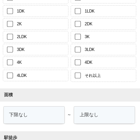
1DK
1LDK
2K
2DK
2LDK
3K
3DK
3LDK
4K
4DK
4LDK
それ以上
面積
～
駅徒歩