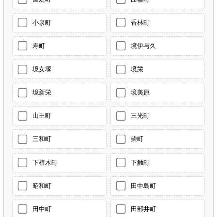
小泉町
香林町
寿町
境伊与久
境女塚
境栄
境新栄
境美原
山王町
三光町
三和町
柴町
下植木町
下触町
昭和町
田中島町
田中町
田部井町