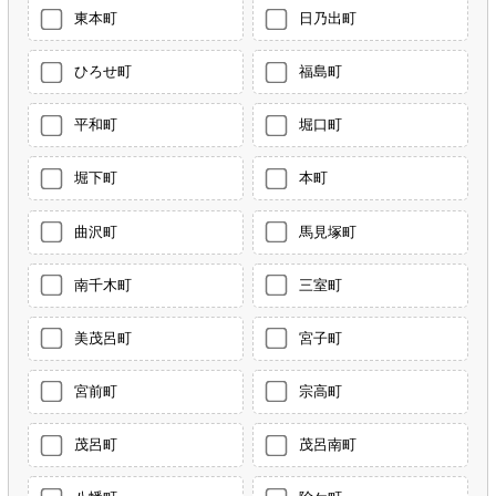
東本町
日乃出町
ひろせ町
福島町
平和町
堀口町
堀下町
本町
曲沢町
馬見塚町
南千木町
三室町
美茂呂町
宮子町
宮前町
宗高町
茂呂町
茂呂南町