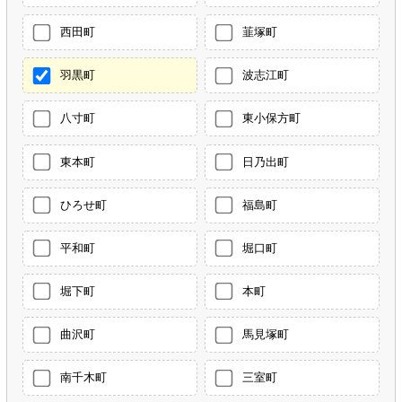
西田町
韮塚町
羽黒町
波志江町
八寸町
東小保方町
東本町
日乃出町
ひろせ町
福島町
平和町
堀口町
堀下町
本町
曲沢町
馬見塚町
南千木町
三室町