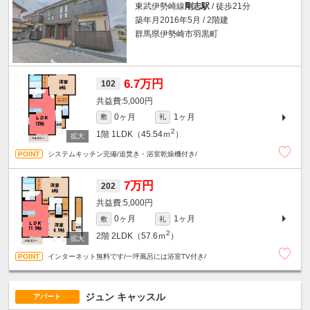
東武伊勢崎線
剛志駅
/ 徒歩21分
築年月2016年5月 / 2階建
群馬県伊勢崎市羽黒町
6.7万円
102
5,000円
0ヶ月
1ヶ月
敷
礼
2
1階
1LDK（45.54ｍ
）
システムキッチン完備/追焚き・浴室乾燥機付き/
7万円
202
5,000円
0ヶ月
1ヶ月
敷
礼
2
2階
2LDK（57.6ｍ
）
インターネット無料です/一坪風呂には浴室TV付き/
ジュン キャッスル
アパート