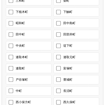
三和町
柴町
下植木町
下触町
昭和町
田中島町
田中町
田部井町
中央町
堤下町
連取本町
連取元町
連取町
富塚町
戸谷塚町
豊城町
中町
長沼町
西小保方町
西久保町