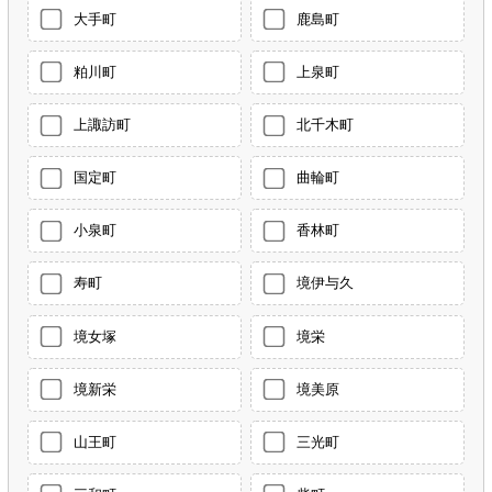
大手町
鹿島町
粕川町
上泉町
上諏訪町
北千木町
国定町
曲輪町
小泉町
香林町
寿町
境伊与久
境女塚
境栄
境新栄
境美原
山王町
三光町