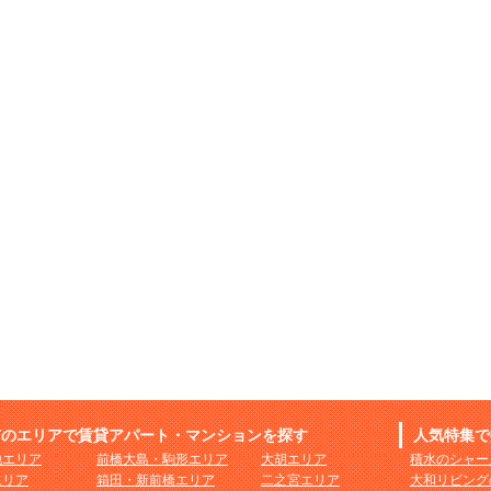
市のエリアで賃貸アパート・マンションを探す
人気特集で
地エリア
前橋大島・駒形エリア
大胡エリア
積水のシャー
エリア
箱田・新前橋エリア
二之宮エリア
大和リビング