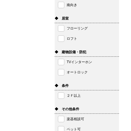
南向き
◆ 居室
フローリング
ロフト
◆ 建物設備・防犯
TVインターホン
オートロック
◆ 条件
２Ｆ以上
◆ その他条件
楽器相談可
ペット可