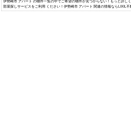
伊勢崎市 アパート の物件一覧の中でご希望の物件が見つからない！もっと詳し
部屋探しサービスをご利用 ください！伊勢崎市 アパート 関連の情報ならLIXI