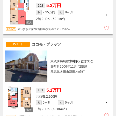
5.3万円
202
7.95万円
0ヶ月
敷
礼
2
2階
2LDK（52.1ｍ
）
追い焚き付き2階角部屋/安心のＴＶドアホン/
ココモ・プラッツ
アパート
東武伊勢崎線
木崎駅
/ 徒歩30分
築年月2006年11月 / 2階建
群馬県太田市新田木崎町
5.1万円
101
2,200円
0ヶ月
0ヶ月
敷
礼
2
1階
2LDK（60.86ｍ
）