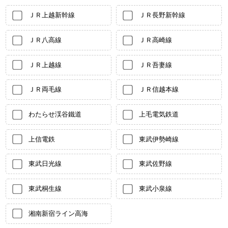
ＪＲ上越新幹線
ＪＲ長野新幹線
ＪＲ八高線
ＪＲ高崎線
ＪＲ上越線
ＪＲ吾妻線
ＪＲ両毛線
ＪＲ信越本線
わたらせ渓谷鐵道
上毛電気鉄道
上信電鉄
東武伊勢崎線
東武日光線
東武佐野線
東武桐生線
東武小泉線
湘南新宿ライン高海