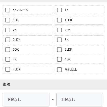
ワンルーム
1K
1DK
1LDK
2K
2DK
2LDK
3K
3DK
3LDK
4K
4DK
4LDK
それ以上
面積
～