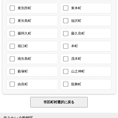
東別所町
東本町
東矢島町
福沢町
藤阿久町
藤久良町
堀口町
本町
南矢島町
茂木町
藪塚町
山之神町
由良町
龍舞町
住みたい小学校区