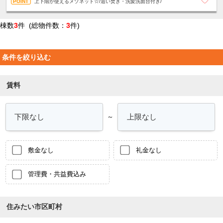
上下階が使えるメゾネット☆/追い焚き・洗髪洗面台付き/
棟数
3
件 (総物件数：
3
件)
条件を絞り込む
賃料
～
敷金なし
礼金なし
管理費・共益費込み
住みたい市区町村