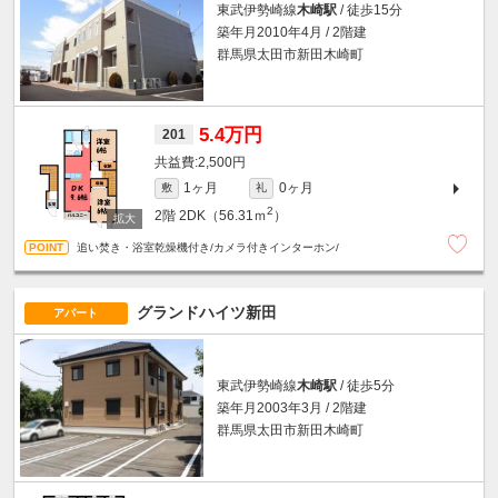
東武伊勢崎線
木崎駅
/ 徒歩15分
築年月2010年4月 / 2階建
群馬県太田市新田木崎町
5.4万円
201
2,500円
1ヶ月
0ヶ月
敷
礼
2
2階
2DK（56.31ｍ
）
追い焚き・浴室乾燥機付き/カメラ付きインターホン/
グランドハイツ新田
アパート
東武伊勢崎線
木崎駅
/ 徒歩5分
築年月2003年3月 / 2階建
群馬県太田市新田木崎町